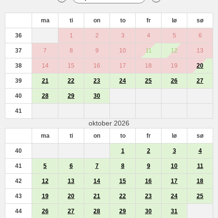
ma
ti
on
to
fr
lø
sø
36
1
2
3
4
5
6
37
7
8
9
10
11
12
13
38
14
15
16
17
18
19
20
39
21
22
23
24
25
26
27
40
28
29
30
41
oktober 2026
ma
ti
on
to
fr
lø
sø
40
1
2
3
4
41
5
6
7
8
9
10
11
42
12
13
14
15
16
17
18
43
19
20
21
22
23
24
25
44
26
27
28
29
30
31