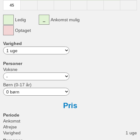
45
Ledig
Ankomst mulig
Optaget
Varighed
Personer
Voksne
Børn (0-17 år)
Pris
Periode
Ankomst
Afrejse
Varighed
1 uge