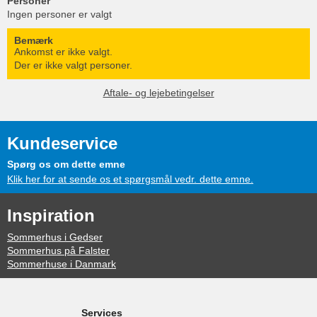
Personer
Ingen personer er valgt
Bemærk
Ankomst er ikke valgt.
Der er ikke valgt personer.
Aftale- og lejebetingelser
Kundeservice
Spørg os om dette emne
Klik her for at sende os et spørgsmål vedr. dette emne.
Inspiration
Sommerhus i Gedser
Sommerhus på Falster
Sommerhuse i Danmark
Services