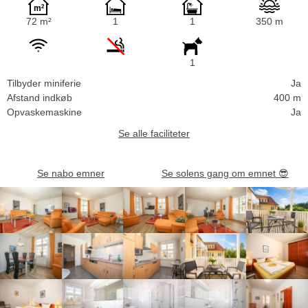
72 m²
1
1
350 m
1
Tilbyder miniferie
Ja
Afstand indkøb
400 m
Opvaskemaskine
Ja
Se alle faciliteter
Se nabo emner
Se solens gang om emnet
😎