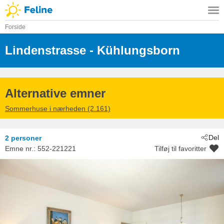
Forside
Lindenstrasse
 - Kühlungsborn
 - 18225
Alternative emner
Sommerhuse i nærheden (2.161)
Del
2 personer
Emne nr.:
552-221221
Tilføj til favoritter