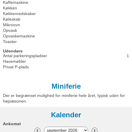
Kaffemaskine
Køkken
Køkkenredskaber
Køleskab
Mikroovn
Opvask
Opvaskemaskine
Toaster
Udendørs
Antal parkeringspladser
1
Havemøbler
Privat P-plads
Miniferie
Der er begrænset mulighed for miniferie hele året, typisk uden for
højsæsonen.
Kalender
Ankomst