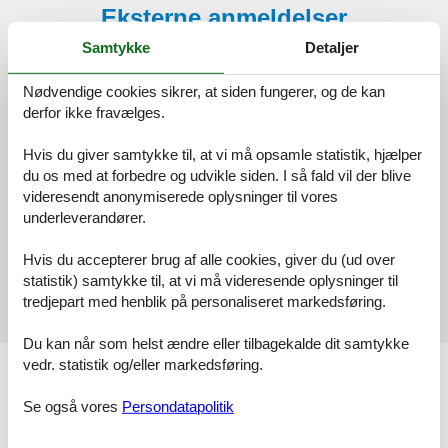
Eksterne anmeldelser
Samtykke
Detaljer
Vores gæsteanmeldelser
Eksterne anmeldelser
Nødvendige cookies sikrer, at siden fungerer, og de kan
4,8
derfor ikke fravælges.
Hvis du giver samtykke til, at vi må opsamle statistik, hjælper
2 eksterne anmeldelser
du os med at forbedre og udvikle siden. I så fald vil der blive
videresendt anonymiserede oplysninger til vores
underleverandører.
4,5
februar 2026
Hvis du accepterer brug af alle cookies, giver du (ud over
5,0
statistik) samtykke til, at vi må videresende oplysninger til
Generel:
tredjepart med henblik på personaliseret markedsføring.
Die perfekt und geschmackvoll ausgestattet Whg.
Du kan når som helst ændre eller tilbagekalde dit samtykke
vedr. statistik og/eller markedsføring.
Faciliteter
Afstand
Se også vores
Persondatapolitik
Afstand indkøb
400 m
Byafstand
200 m