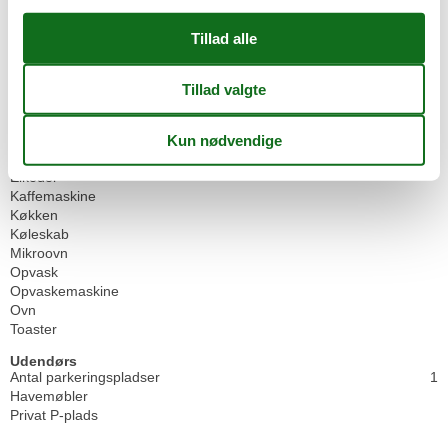
Støvsuger
Terrasse
TV
TV antal
2
Varmt vand
Vaskemaskine
WiFi
Køkken
Elkedel
Kaffemaskine
Køkken
Køleskab
Mikroovn
Opvask
Opvaskemaskine
Ovn
Toaster
Udendørs
Antal parkeringspladser
1
Havemøbler
Privat P-plads