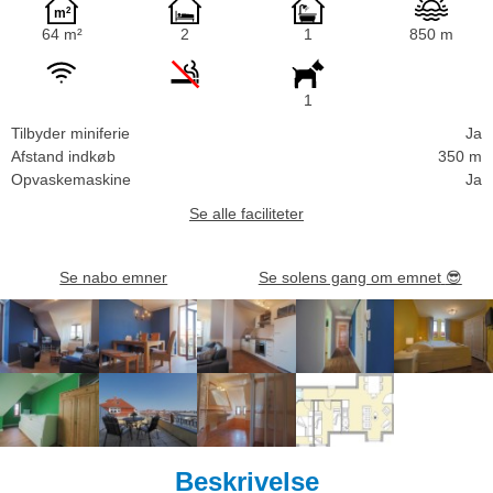
64 m²
2
1
850 m
1
Tilbyder miniferie
Ja
Afstand indkøb
350 m
Opvaskemaskine
Ja
Se alle faciliteter
Se nabo emner
Se solens gang om emnet
😎
Beskrivelse