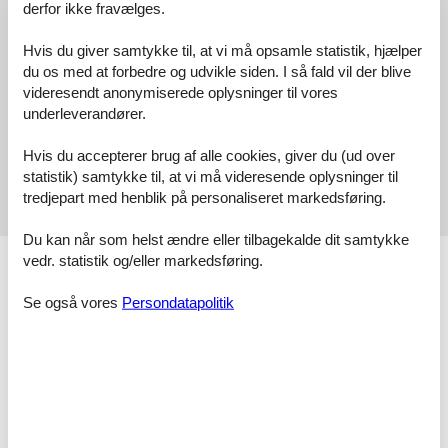
derfor ikke fravælges.
Vores gæsteanmeldelser
Eksterne anmeldelser
Hvis du giver samtykke til, at vi må opsamle statistik, hjælper
du os med at forbedre og udvikle siden. I så fald vil der blive
5,0
videresendt anonymiserede oplysninger til vores
underleverandører.
1 ekstern anmeldelse
Hvis du accepterer brug af alle cookies, giver du (ud over
statistik) samtykke til, at vi må videresende oplysninger til
tredjepart med henblik på personaliseret markedsføring.
5,0
marts 2026
Du kan når som helst ændre eller tilbagekalde dit samtykke
vedr. statistik og/eller markedsføring.
Faciliteter
Afstand
Se også vores
Persondatapolitik
Afstand indkøb
350 m
Restaurant afstand
400 m
Strandafstand
850 m
Sø afstand
850 m
Aktiviteter
Bådudlejning
Cykling