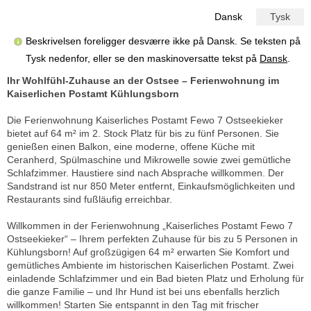
Dansk
Tysk
Beskrivelsen foreligger desværre ikke på Dansk. Se teksten på
Tysk nedenfor, eller se den maskinoversatte tekst på
Dansk
.
Ihr Wohlfühl-Zuhause an der Ostsee – Ferienwohnung im
Kaiserlichen Postamt Kühlungsborn
Die Ferienwohnung Kaiserliches Postamt Fewo 7 Ostseekieker
bietet auf 64 m² im 2. Stock Platz für bis zu fünf Personen. Sie
genießen einen Balkon, eine moderne, offene Küche mit
Ceranherd, Spülmaschine und Mikrowelle sowie zwei gemütliche
Schlafzimmer. Haustiere sind nach Absprache willkommen. Der
Sandstrand ist nur 850 Meter entfernt, Einkaufsmöglichkeiten und
Restaurants sind fußläufig erreichbar.
Willkommen in der Ferienwohnung „Kaiserliches Postamt Fewo 7
Ostseekieker“ – Ihrem perfekten Zuhause für bis zu 5 Personen in
Kühlungsborn! Auf großzügigen 64 m² erwarten Sie Komfort und
gemütliches Ambiente im historischen Kaiserlichen Postamt. Zwei
einladende Schlafzimmer und ein Bad bieten Platz und Erholung für
die ganze Familie – und Ihr Hund ist bei uns ebenfalls herzlich
willkommen! Starten Sie entspannt in den Tag mit frischer