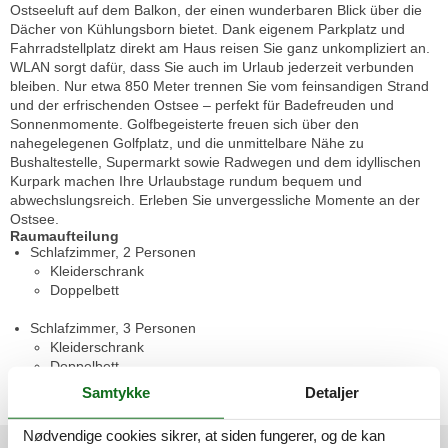
Ostseeluft auf dem Balkon, der einen wunderbaren Blick über die
Dächer von Kühlungsborn bietet. Dank eigenem Parkplatz und
Fahrradstellplatz direkt am Haus reisen Sie ganz unkompliziert an.
WLAN sorgt dafür, dass Sie auch im Urlaub jederzeit verbunden
bleiben. Nur etwa 850 Meter trennen Sie vom feinsandigen Strand
und der erfrischenden Ostsee – perfekt für Badefreuden und
Sonnenmomente. Golfbegeisterte freuen sich über den
nahegelegenen Golfplatz, und die unmittelbare Nähe zu
Bushaltestelle, Supermarkt sowie Radwegen und dem idyllischen
Kurpark machen Ihre Urlaubstage rundum bequem und
abwechslungsreich. Erleben Sie unvergessliche Momente an der
Ostsee.
Raumaufteilung
Schlafzimmer, 2 Personen
Kleiderschrank
Doppelbett
Schlafzimmer, 3 Personen
Kleiderschrank
Doppelbett
Einzelbett
Samtykke
Detaljer
Nødvendige cookies sikrer, at siden fungerer, og de kan
Eksterne anmeldelser