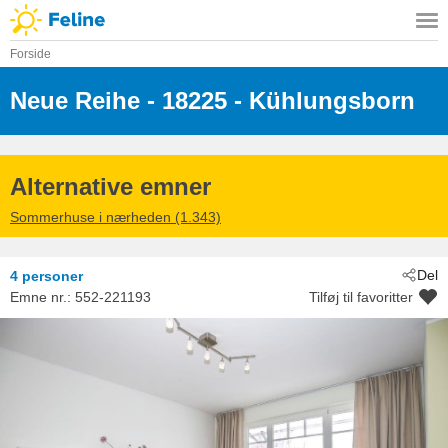
Forside
Neue Reihe
 - 18225
 - Kühlungsborn
Alternative emner
Sommerhuse i nærheden (1.343)
Del
4 personer
Emne nr.:
552-221193
Tilføj til favoritter