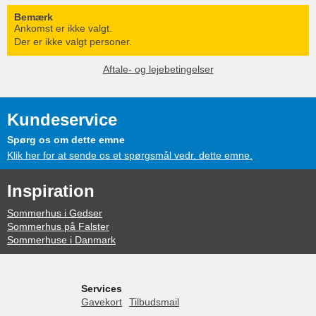
Bemærk
Ankomst er ikke valgt.
Der er ikke valgt personer.
Aftale- og lejebetingelser
Kundeservice
Spørg os om dette emne
Klik her for at sende os et spørgsmål vedr. dette emne.
Inspiration
Sommerhus i Gedser
Sommerhus på Falster
Sommerhuse i Danmark
Services
Gavekort
Tilbudsmail