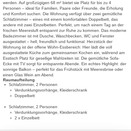
werden. Auf großzügigen 68 m² bietet sie Platz für bis zu 4
Personen – ideal für Familien, Paare oder Freunde, die Erholung
und Komfort suchen. Die Wohnung verfügt über zwei gemütliche
Schlafzimmer – eines mit einem komfortablen Doppelbett, das
andere mit zwei Einzelbetten. Perfekt, um nach einem Tag an der
frischen Meeresluft entspannt zur Ruhe zu kommen. Das moderne
Badezimmer ist mit Dusche, Waschbecken, WC und Fenster
ausgestattet – hell, freundlich und funktional. Herzstück der
Wohnung ist der offene Wohn-Essbereich: Hier lädt die voll
ausgestattete Küche zum gemeinsamen Kochen ein, während am
Esstisch Platz für gesellige Mahlzeiten ist. Die gemütliche Sofa-
Ecke mit TV sorgt für entspannte Abende. Ein echtes Highlight: der
sonnige Balkon – perfekt für das Frühstück mit Meeresbrise oder
einen Glas Wein am Abend.
Raumaufteilung
Schlafzimmer, 2 Personen
Verdunklungsvorhänge, Kleiderschrank
Doppelbett
Schlafzimmer, 2 Personen
Verdunklungsvorhänge, Kleiderschrank
2 x Einzelbett