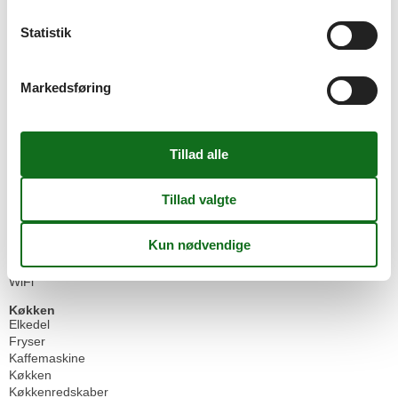
Senge
4
Sengetøj
Statistik
Skraldespand
Sofa
Spejl
Markedsføring
Spil
Spisebord
Spisepladser
Stue
Støvsuger
Terrasse
TV
TV antal
1
Varmt vand
Vaskemaskine
Vasketøjsstativ
WiFi
Køkken
Elkedel
Fryser
Kaffemaskine
Køkken
Køkkenredskaber