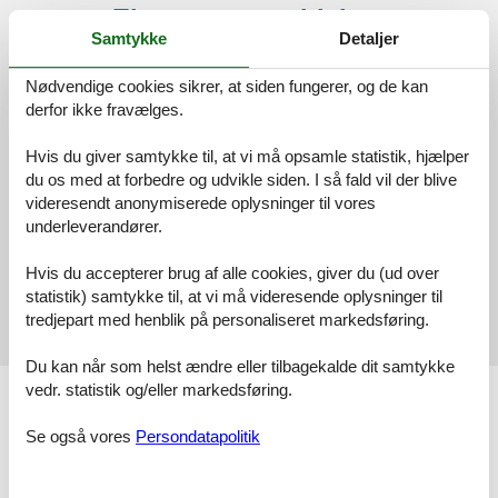
Eksterne anmeldelser
Samtykke
Detaljer
Vores gæsteanmeldelser
Eksterne anmeldelser
Nødvendige cookies sikrer, at siden fungerer, og de kan
4,0
derfor ikke fravælges.
Hvis du giver samtykke til, at vi må opsamle statistik, hjælper
du os med at forbedre og udvikle siden. I så fald vil der blive
1 ekstern anmeldelse
videresendt anonymiserede oplysninger til vores
underleverandører.
4,0
juli 2026
Generel:
Hvis du accepterer brug af alle cookies, giver du (ud over
Für Familien mit Kindern absolut empfohlen. Es gilt zu Bedenken,
statistik) samtykke til, at vi må videresende oplysninger til
dass die Neue Reihe direkt zum Eltern-Schlafzimmer rausgeht (und
tredjepart med henblik på personaliseret markedsføring.
dort niemand die vorgeschriebenen 30km/h fährt)
Du kan når som helst ændre eller tilbagekalde dit samtykke
vedr. statistik og/eller markedsføring.
Faciliteter
Afstand
Se også vores
Persondatapolitik
Restaurant afstand
400 m
Strandafstand
650 m
Sø afstand
650 m