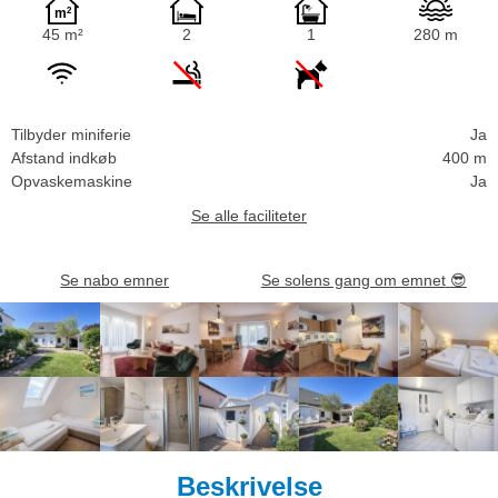
45 m²
2
1
280 m
Tilbyder miniferie
Ja
Afstand indkøb
400 m
Opvaskemaskine
Ja
Se alle faciliteter
Se nabo emner
Se solens gang om emnet
😎
Beskrivelse