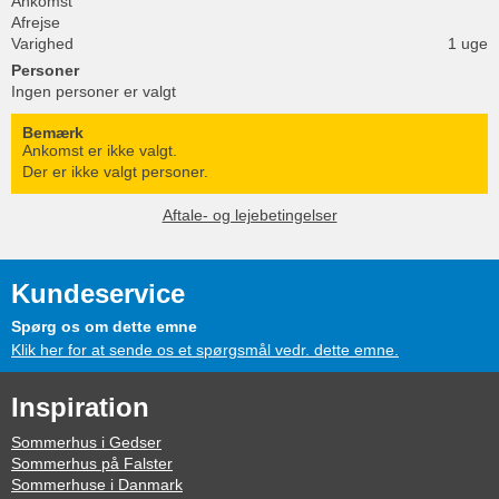
Ankomst
Afrejse
Varighed
1 uge
Personer
Ingen personer er valgt
Bemærk
Ankomst er ikke valgt.
Der er ikke valgt personer.
Aftale- og lejebetingelser
Kundeservice
Spørg os om dette emne
Klik her for at sende os et spørgsmål vedr. dette emne.
Inspiration
Sommerhus i Gedser
Sommerhus på Falster
Sommerhuse i Danmark