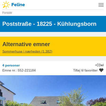
Forside
Poststraße
 - 18225
 - Kühlungsborn
Alternative emner
Sommerhuse i nærheden (1.382)
Del
4 personer
Emne nr.:
552-221184
Tilføj til favoritter