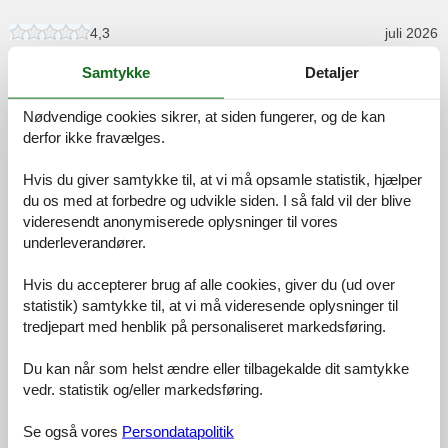
4,3
juli 2026
Generel:
Es ist eine schöne Wohnung/ Haushälte in einer super Lage. Das
Samtykke
Detaljer
Ankommen und Abholen der Schlüssel läuft super ab, die
Mitarbeiter des urlando Teams sind super freundlich, hilfsbereit und
Nødvendige cookies sikrer, at siden fungerer, og de kan
nett. So kann der Urlaub nur gut starten. Das Haus und auch die
derfor ikke fravælges.
Nebengebäude sind in einem guten Zustand. Die Wohnung Lee ist
ordentlich und sauber, und liegt mitten im Grün. Zum erholen und
Hvis du giver samtykke til, at vi må opsamle statistik, hjælper
abschalten der perfekte Ort. Es ist alles vorhanden was nötig ist
du os med at forbedre og udvikle siden. I så fald vil der blive
und gebraucht wird. Super fanden wir die Terrasse da man
videresendt anonymiserede oplysninger til vores
morgens noch entspannt im schatten sitzen und später Sonne hat.
Auch das eine Waschmaschine und mehrer Möglichkeiten zum
underleverandører.
trocknen von Wäsche oder nassen Badesachen vorhanden ist.
Eine super ferienunterkunft für Familie mit Kindern- sollten aber
Hvis du accepterer brug af alle cookies, giver du (ud over
durch die zwei Ebenen lieber größer und sicher im laufen sein- die
statistik) samtykke til, at vi må videresende oplysninger til
Treppe ist doch für kleiner nichts.
tredjepart med henblik på personaliseret markedsføring.
Du kan når som helst ændre eller tilbagekalde dit samtykke
3,3
juni 2026
vedr. statistik og/eller markedsføring.
4,3
Se også vores
Persondatapolitik
Generel: