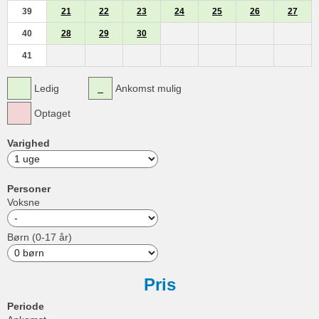
39
21
22
23
24
25
26
27
40
28
29
30
41
Ledig
Ankomst mulig
Optaget
Varighed
Personer
Voksne
Børn (0-17 år)
Pris
Periode