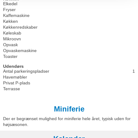
Elkedel
Fryser
Kaffemaskine
Køkken
Køkkenredskaber
Køleskab
Mikroovn
Opvask
Opvaskemaskine
Toaster
Udendørs
Antal parkeringspladser
1
Havemøbler
Privat P-plads
Terrasse
Miniferie
Der er begrænset mulighed for miniferie hele året, typisk uden for
højsæsonen.