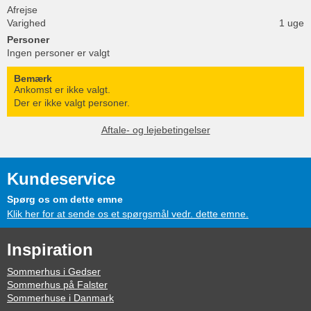
Afrejse
Varighed
1 uge
Personer
Ingen personer er valgt
Bemærk
Ankomst er ikke valgt.
Der er ikke valgt personer.
Aftale- og lejebetingelser
Kundeservice
Spørg os om dette emne
Klik her for at sende os et spørgsmål vedr. dette emne.
Inspiration
Sommerhus i Gedser
Sommerhus på Falster
Sommerhuse i Danmark