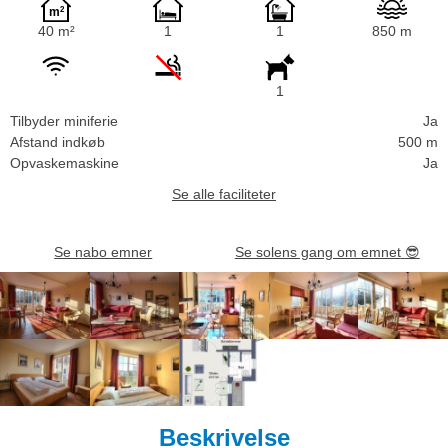
40 m²
1
1
850 m
1
Tilbyder miniferie
Ja
Afstand indkøb
500 m
Opvaskemaskine
Ja
Se alle faciliteter
Se nabo emner
Se solens gang om emnet
😎
Beskrivelse