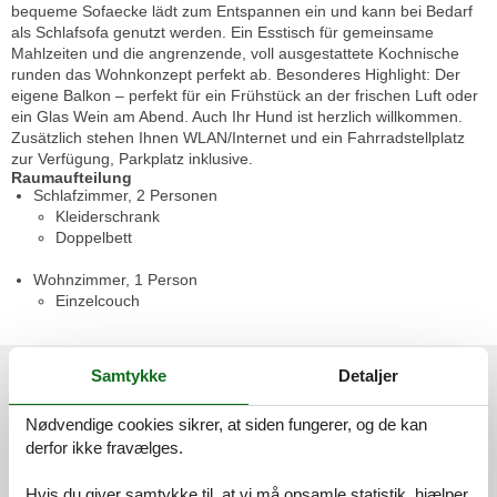
bequeme Sofaecke lädt zum Entspannen ein und kann bei Bedarf
als Schlafsofa genutzt werden. Ein Esstisch für gemeinsame
Mahlzeiten und die angrenzende, voll ausgestattete Kochnische
runden das Wohnkonzept perfekt ab. Besonderes Highlight: Der
eigene Balkon – perfekt für ein Frühstück an der frischen Luft oder
ein Glas Wein am Abend. Auch Ihr Hund ist herzlich willkommen.
Zusätzlich stehen Ihnen WLAN/Internet und ein Fahrradstellplatz
zur Verfügung, Parkplatz inklusive.
Raumaufteilung
Schlafzimmer, 2 Personen
Kleiderschrank
Doppelbett
Wohnzimmer, 1 Person
Einzelcouch
Eksterne anmeldelser
Samtykke
Detaljer
Vores gæsteanmeldelser
Eksterne anmeldelser
Nødvendige cookies sikrer, at siden fungerer, og de kan
derfor ikke fravælges.
4,0
Hvis du giver samtykke til, at vi må opsamle statistik, hjælper