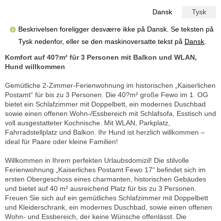
Dansk
Tysk
Beskrivelsen foreligger desværre ikke på Dansk. Se teksten på
Tysk nedenfor, eller se den maskinoversatte tekst på
Dansk
.
Komfort auf 40?m² für 3 Personen mit Balkon und WLAN,
Hund willkommen
Gemütliche 2-Zimmer-Ferienwohnung im historischen „Kaiserlichen
Postamt“ für bis zu 3 Personen. Die 40?m² große Fewo im 1. OG
bietet ein Schlafzimmer mit Doppelbett, ein modernes Duschbad
sowie einen offenen Wohn-/Essbereich mit Schlafsofa, Esstisch und
voll ausgestatteter Kochnische. Mit WLAN, Parkplatz,
Fahrradstellplatz und Balkon. Ihr Hund ist herzlich willkommen –
ideal für Paare oder kleine Familien!
Willkommen in Ihrem perfekten Urlaubsdomizil! Die stilvolle
Ferienwohnung „Kaiserliches Postamt Fewo 17“ befindet sich im
ersten Obergeschoss eines charmanten, historischen Gebäudes
und bietet auf 40 m² ausreichend Platz für bis zu 3 Personen.
Freuen Sie sich auf ein gemütliches Schlafzimmer mit Doppelbett
und Kleiderschrank, ein modernes Duschbad, sowie einen offenen
Wohn- und Essbereich, der keine Wünsche offenlässt. Die