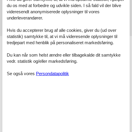
du os med at forbedre og udvikle siden. I så fald vil der blive
videresendt anonymiserede oplysninger til vores
1 ekstern anmeldelse
underleverandører.
4,0
maj 2026
Hvis du accepterer brug af alle cookies, giver du (ud over
statistik) samtykke til, at vi må videresende oplysninger til
tredjepart med henblik på personaliseret markedsføring.
Faciliteter
Afstand
Du kan når som helst ændre eller tilbagekalde dit samtykke
Afstand indkøb
500 m
vedr. statistik og/eller markedsføring.
Lufthavnsafstand
170000 km
Restaurant afstand
200 m
Se også vores
Persondatapolitik
Strandafstand
850 m
Sø afstand
850 m
Aktiviteter
Cykling
Golf
Jogging
Minigolf
Nordic walking
Ridning
Sportsaktiviteter