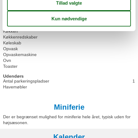
Køkken
Elkedel
Fryser
Kaffemaskine
Køkken
Køkkenredskaber
Køleskab
Opvask
Opvaskemaskine
Ovn
Toaster
Udendørs
Antal parkeringspladser
1
Havemøbler
Miniferie
Der er begrænset mulighed for miniferie hele året, typisk uden for
højsæsonen.
Kalender