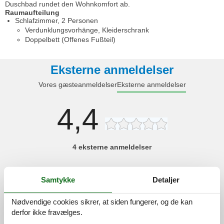
Duschbad rundet den Wohnkomfort ab.
Raumaufteilung
Schlafzimmer, 2 Personen
Verdunklungsvorhänge, Kleiderschrank
Doppelbett (Offenes Fußteil)
Eksterne anmeldelser
Vores gæsteanmeldelser
Eksterne anmeldelser
4,4
4 eksterne anmeldelser
4,3
juni 2026
Samtykke
Detaljer
Generel:
Geräumige Wohnung, ruhige Lage, gute Ausstattung, kann
weiterempfohlen werden.
Nødvendige cookies sikrer, at siden fungerer, og de kan
derfor ikke fravælges.