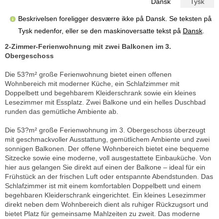
Dansk
Tysk
Beskrivelsen foreligger desværre ikke på Dansk. Se teksten på
Tysk nedenfor, eller se den maskinoversatte tekst på
Dansk
.
2-Zimmer-Ferienwohnung mit zwei Balkonen im 3.
Obergeschoss
Die 53?m² große Ferienwohnung bietet einen offenen
Wohnbereich mit moderner Küche, ein Schlafzimmer mit
Doppelbett und begehbarem Kleiderschrank sowie ein kleines
Lesezimmer mit Essplatz. Zwei Balkone und ein helles Duschbad
runden das gemütliche Ambiente ab.
Die 53?m² große Ferienwohnung im 3. Obergeschoss überzeugt
mit geschmackvoller Ausstattung, gemütlichem Ambiente und zwei
sonnigen Balkonen. Der offene Wohnbereich bietet eine bequeme
Sitzecke sowie eine moderne, voll ausgestattete Einbauküche. Von
hier aus gelangen Sie direkt auf einen der Balkone – ideal für ein
Frühstück an der frischen Luft oder entspannte Abendstunden. Das
Schlafzimmer ist mit einem komfortablen Doppelbett und einem
begehbaren Kleiderschrank eingerichtet. Ein kleines Lesezimmer
direkt neben dem Wohnbereich dient als ruhiger Rückzugsort und
bietet Platz für gemeinsame Mahlzeiten zu zweit. Das moderne