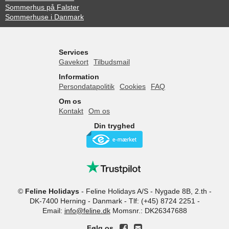
Sommerhus på Falster
Sommerhuse i Danmark
Services
Gavekort
Tilbudsmail
Information
Persondatapolitik
Cookies
FAQ
Om os
Kontakt
Om os
Din tryghed
©
Feline Holidays
-
Feline Holidays A/S
-
Nygade 8B, 2.th -
DK-7400
Herning
-
Danmark -
Tlf:
(+45) 8724 2251
-
Email:
info@feline.dk
Momsnr.: DK26347688
Følg os