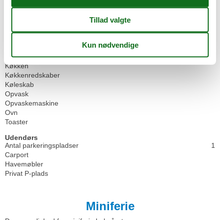
Vaskemaskine
WiFi
Køkken
Elkedel
Fryser
Kaffemaskine
Køkken
Køkkenredskaber
Køleskab
Opvask
Opvaskemaskine
Ovn
Toaster
Udendørs
Antal parkeringspladser
1
Carport
Havemøbler
Privat P-plads
Miniferie