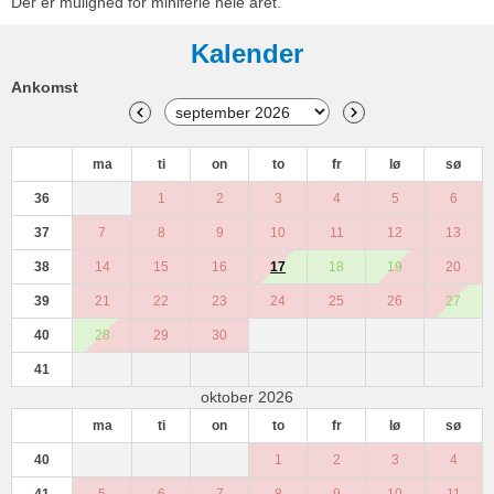
Der er mulighed for miniferie hele året.
Kalender
Ankomst
ma
ti
on
to
fr
lø
sø
36
1
2
3
4
5
6
37
7
8
9
10
11
12
13
38
14
15
16
17
18
19
20
39
21
22
23
24
25
26
27
40
28
29
30
41
oktober 2026
ma
ti
on
to
fr
lø
sø
40
1
2
3
4