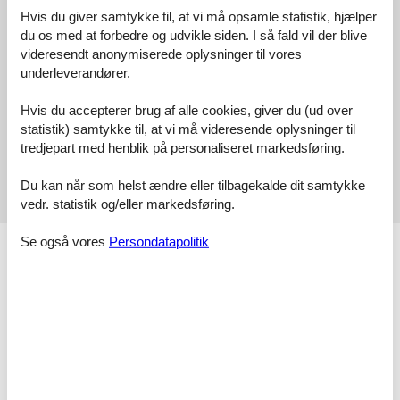
4,5
juni 2026
Hvis du giver samtykke til, at vi må opsamle statistik, hjælper
du os med at forbedre og udvikle siden. I så fald vil der blive
4,0
april 2026
videresendt anonymiserede oplysninger til vores
Generel:
underleverandører.
Eine schöne Wohnung für Zwei.
Hvis du accepterer brug af alle cookies, giver du (ud over
5,0
statistik) samtykke til, at vi må videresende oplysninger til
tredjepart med henblik på personaliseret markedsføring.
Generel:
Man kommt an und der Urlaub kann beginnen,schön und nicht zu
überlaufen.Auch die Preise sind normal. Wir kommen gerne
Du kan når som helst ændre eller tilbagekalde dit samtykke
wieder.
vedr. statistik og/eller markedsføring.
Se også vores
Persondatapolitik
Faciliteter
Afstand
Restaurant afstand
500 m
Strandafstand
300 m
Sø afstand
300 m
Aktiviteter
Cykling
Golf