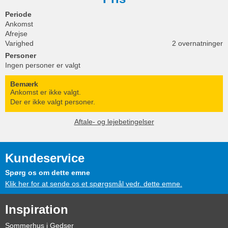
Periode
Ankomst
Afrejse
Varighed
2 overnatninger
Personer
Ingen personer er valgt
Bemærk
Ankomst er ikke valgt.
Der er ikke valgt personer.
Aftale- og lejebetingelser
Kundeservice
Spørg os om dette emne
Klik her for at sende os et spørgsmål vedr. dette emne.
Inspiration
Sommerhus i Gedser