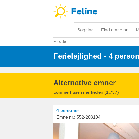
Søgning
Find emne nr.
M
Forside
Ferielejlighed - 4 perso
Alternative emner
Sommerhuse i nærheden (1.797)
4 personer
Emne nr.:
552-203104