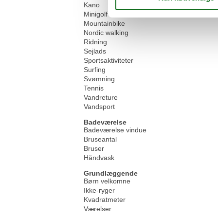
Kano
Minigolf
Mountainbike
Nordic walking
Ridning
Sejlads
Sportsaktiviteter
Surfing
Svømning
Tennis
Vandreture
Vandsport
Badeværelse
Badeværelse vindue
Bruseantal
Bruser
Håndvask
Grundlæggende
Børn velkomne
Ikke-ryger
Kvadratmeter
Værelser