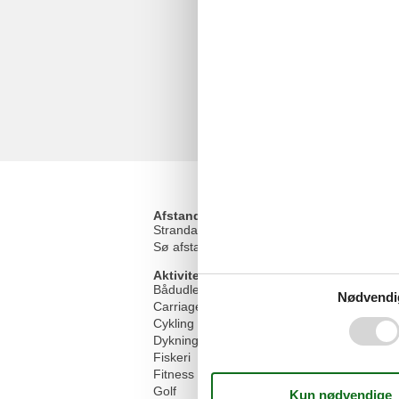
Afstand
Strandafstand
Sø afstand
Aktiviteter
Bådudlejning
Nødvendi
Carriage rides
Cykling
Dykning
Fiskeri
Fitness træning
Golf