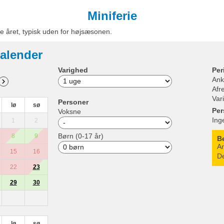
Miniferie
e året, typisk uden for højsæsonen.
alender
Varighed
Per
Ank
Afr
Var
Personer
lø
sø
Per
Voksne
Ing
1
2
Børn (0-17 år)
8
9
B
An
15
16
De
22
23
29
30
lø
sø