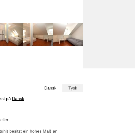
Dansk
Tysk
ekst på
Dansk
.
eller
uhl) besitzt ein hohes Maß an