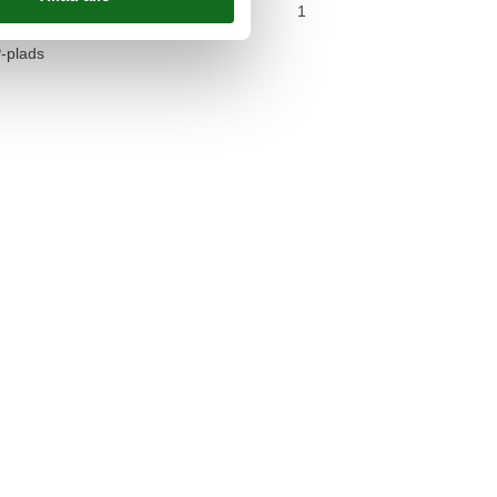
arkeringspladser
1
bler
P-plads