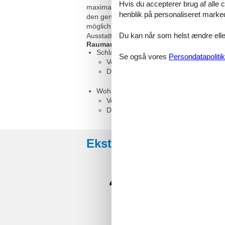
Hvis du accepterer brug af alle c
maximal 2 Personen. Bei Nutzung mit mehr 
henblik på personaliseret marke
den genannten Vorgaben (Mindestübernachtu
möglich. Die Ausstattungsbeschreibung ber
Du kan når som helst ændre eller
Ausstattung können leicht abweichend sein
Raumaufteilung
Schlafzimmer, 2 Personen
Se også vores
Persondatapolitik
Verdunklungsvorhänge, Kleiderschra
Doppelbett
Wohnzimmer, 2 Personen
Verdunklungsvorhänge
Doppelcouch
Eksterne anmeldelser
4,5