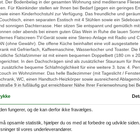
htet. Der Bodenbelag in der gesamten Wohnung sind mediterrane Fliese
n. Für Kleinkinder stellen wir Ihnen bei Bedarf (gegen ein geringes En
owie einen Kinderhochstuhl zur Verfügung. Das freundliche und gerä
Couchtisch, einen separaten Esstisch mit 4 Stühlen sowie ein Sideb
d sonnigen Dachterrasse. Hier sitzen Sie entspannt und gemütlich mit
onnen oder abends bei einem guten Glas Wein in Ruhe die lauen Somm
dernes Flatscreen-TV-Gerät sowie eine Stereo-Anlage mit Radio und C
 (ohne Gewähr). Die offene Küche beinhaltet eine voll ausgestattete 
ank mit Gefrierfach, Kaffeemaschine, Wasserkocher und Toaster. Die K
ütliche Schlafzimmer ist mit einem bequemen Doppelbett (180 cm x 20
gerichtet. In den Dachschrägen sind als zusätzlicher Stauraum für I
usätzliche bequeme Schlafmöglichkeit für eine weitere 3. bzw. 4. Pers
couch im Wohnzimmer. Das helle Badezimmer (mit Tageslicht / Fenster)
hrank, WC, einen Handtuch-Heizkörper sowie ausreichend Ablagemögl
traße 9 in fußläufig gut erreichbarer Nähe Ihrer Ferienwohnung bei Be
 auf dem zu Ihrer Wohnung gehörenden PKW-Stellplatz direkt rechts n
ykke
Det
 Wohnanlage untergestellt werden. Sofern Sie keine eigenen Fahrräde
ttelbarer Nähe Ihrer Wohnanlage mieten. Auf Wunsch werden Ihnen die 
n eines Hundes ist auf Anfrage möglich – für den diesbezüglich erhöht
den fungerer, og de kan derfor ikke fravælges.
 (siehe Preise). Das Rauchen ist im Interesse unserer nichtrauchende
. Vielen Dank für Ihr Verständnis! In mehreren in unmittelbarer Nähe 
 må opsamle statistik, hjælper du os med at forbedre og udvikle siden. I
er sich am Abend mit geschmackvollen Gerichten, ausgewählten Weinen 
ninger til vores underleverandører.
plette Bettwäsche – die Betten werden bereits bezogen, ein großes D
ostenpflichtig als Erstausstattung dazu gebucht werden. Der Wohnungs