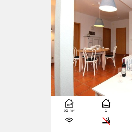
62 m²
1