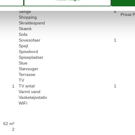
Antal p
Røgalarm
Havemø
Senge
4
Privat 
Shopping
Skraldespand
Skænk
Sofa
Sovesofaer
1
Spejl
Spisebord
Spisepladser
Stue
Støvsuger
Terrasse
TV
TV antal
1
1
Varmt vand
Vasketøjsstativ
WiFi
62 m²
2