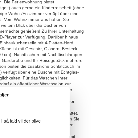
n. Die Ferienwohnung bietet
tgelt) auch gerne ein Kinderreisebett (ohne
umige Wohn-/Esszimmer verfügt über eine
oard. Vom Wohnzimmer aus haben Sie
 weitem Blick über die Dächer von
ernächte genießen! Zu Ihrer Unterhaltung
D-Player zur Verfügung. Darüber hinaus
Einbauküchenzeile mit 4-Platten-Herd,
üche ist mit Geschirr, Gläsern, Besteck
0 cm), Nachttischen mit Nachttischlampen
hre Garderobe und Ihr Reisegepäck mehrere
on bieten die zusätzliche Schlafcouch im
 verfügt über eine Dusche mit Echtglas-
ichkeiten. Für das Waschen Ihrer
darf ein öffentlicher Waschsalon zur
eben dem Haus parken, Ihre Fahrräder
aljer
r mitbringen, können Sie diese bei
Fahrräder auch gerne direkt zur Ihrer
en Reinigungs-Mehraufwand wird ein
n Gäste in der Wohnung nicht gestattet,
liegenden Cafes und Gaststätten haben Sie
 så fald vil der blive
oder besonderen Cocktailspezialitäten
uschtuch, zwei Handtücher, ein
preis bezieht sich auf die Nutzung mit