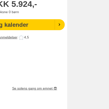
KK
5.924,-
oksne
0
børn
g kalender
anmeldelser
4,5
Se solens gang om emnet
😎