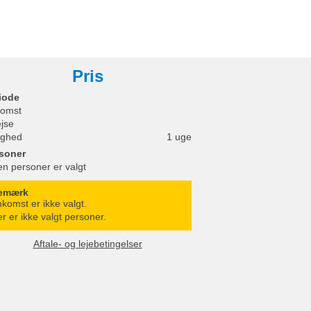
Pris
iode
omst
ejse
ighed
1 uge
soner
en personer er valgt
emærk
komst er ikke valgt.
r er ikke valgt personer.
Aftale- og lejebetingelser