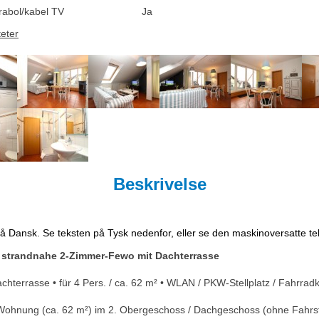
rabol/kabel TV
Ja
teter
Beskrivelse
på Dansk. Se teksten på Tysk nedenfor, eller se den maskinoversatte t
 strandnahe 2-Zimmer-Fewo mit Dachterrasse
terrasse • für 4 Pers. / ca. 62 m² • WLAN / PKW-Stellplatz / Fahrradk
Wohnung (ca. 62 m²) im 2. Obergeschoss / Dachgeschoss (ohne Fahrst