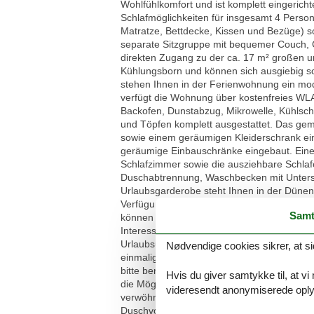
Wohlfühlkomfort und ist komplett eingeric
Schlafmöglichkeiten für insgesamt 4 Persone
Matratze, Bettdecke, Kissen und Bezüge) s
separate Sitzgruppe mit bequemer Couch, 
direkten Zugang zu der ca. 17 m² großen un
Kühlungsborn und können sich ausgiebig s
stehen Ihnen in der Ferienwohnung ein mo
verfügt die Wohnung über kostenfreies WLAN
Backofen, Dunstabzug, Mikrowelle, Kühlschr
und Töpfen komplett ausgestattet. Das gem
sowie einem geräumigen Kleiderschrank ein
geräumige Einbauschränke eingebaut. Eine z
Schlafzimmer sowie die ausziehbare Schlaf
Duschabtrennung, Waschbecken mit Untersc
Urlaubsgarderobe steht Ihnen in der Dünens
Verfügung. Ihr Auto können Sie kostenfrei
Samt
können in einem separaten Fahrradraum der
Interesse bei einem Fahrradverleih in unmi
Urlaubsunterkunft geliefert. Das Mitbringe
Nødvendige cookies sikrer, at si
einmaliger moderater Preiszuschlag erhoben
bitte benutzen Sie hierfür die Dachterrasse
Hvis du giver samtykke til, at vi
die Möglichkeit, lecker zu frühstücken od
videresendt anonymiserede oplys
verwöhnen zu lassen. Ein Wäschepaket (kom
Duschvorleger und ein Geschirrtuch) kann k