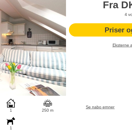
Fra
D
4
v
Priser o
Eksterne 
Se nabo emner
1
250 m
1