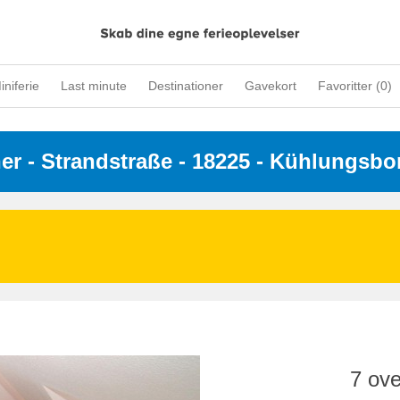
iniferie
Last minute
Destinationer
Gavekort
Favoritter (
0
)
ner
 - 
Strandstraße
 - 18225
 - Kühlungsbo
7 ove