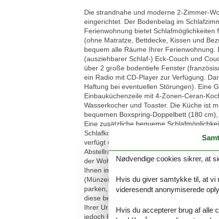
Die strandnahe und moderne 2-Zimmer-Wohnu
eingerichtet. Der Bodenbelag im Schlafzimm
Ferienwohnung bietet Schlafmöglichkeiten fü
(ohne Matratze, Bettdecke, Kissen und Bez
bequem alle Räume Ihrer Ferienwohnung. D
(ausziehbarer Schlaf-) Eck-Couch und Couc
über 2 große bodentiefe Fenster (französi
ein Radio mit CD-Player zur Verfügung. Da
Haftung bei eventuellen Störungen). Eine G
Einbauküchenzeile mit 4-Zonen-Ceran-Kochf
Wasserkocher und Toaster. Die Küche ist mi
bequemen Boxspring-Doppelbett (180 cm), N
Eine zusätzliche bequeme Schlafmöglichkeit
Schlafkomfort verfügen sowohl das Schlaf
Samt
verfügt über eine Dusche, Waschbecken mit
Abstellraum für Koffer und Gepäck zur Wo
Nødvendige cookies sikrer, at si
der Wohnung unterbringen. Weiterhin sind 
Ihnen im 2. Obergeschoss gemeinschaftlic
Hvis du giver samtykke til, at vi
(Münzeinwurf) mitbenutzt werden. Ihr Auto
parken, Ihre Fahrräder können in Fahrrads
videresendt anonymiserede oplys
diese bei Interesse bei einem Fahrradverl
Ihrer Urlaubsunterkunft geliefert. Mit de
Hvis du accepterer brug af alle c
jedoch 6 Stufen bis zum Fahrstuhl zu Fuß 