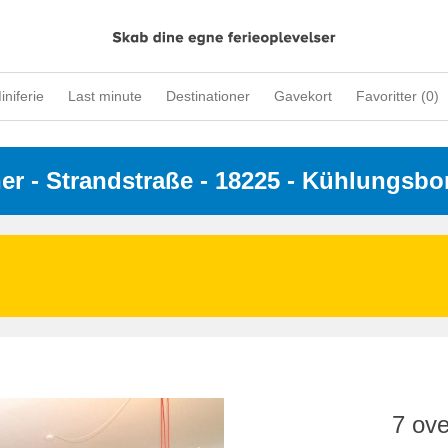
iniferie
Last minute
Destinationer
Gavekort
Favoritter (
0
)
ner
 - 
Strandstraße
 - 18225
 - Kühlungsbo
7 ove