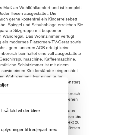
s Maß an Wohlfühlkomfort und ist komplett
odenfliesen ausgestattet. Die
uch gerne kostenfrei ein Kinderreisebett
obe, Spiegel und Schuhablage erreichen Sie
parate Sitzgruppe mit bequemer
 ein Wandregal. Das Wohnzimmer verfügt
ng ein modernes Flatscreen-TV-Gerät sowie
hr - gem. unseren AGB erfolgt keine
bereich beinhaltet eine voll ausgestattete
 Geschirrspülmaschine, Kaffeemaschine,
mütliche Schlafzimmer ist mit einem
sowie einem Kleiderständer eingerichtet.
ch im Wohnzimmer. Für einen guten
le Badezimmer (mit Tageslicht / Fenster)
aljer
ber hinaus gehört noch ein kleiner
dspiegel) im geräumigen Eingangsbereich
s Waschen Ihrer Urlaubsgarderobe stehen
von allen Gästen kostenpflichtig
 så fald vil der blive
lplatz (Nr. 16) direkt hinter dem Haus
 eigenen Fahrräder mitbringen, können Sie
 Ihnen die Fahrräder auch gerne direkt zu
Eingangsbereich des Erdgeschosses müssen
 oplysninger til tredjepart med
h – für den diesbezüglich erhöhten