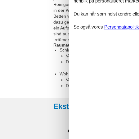
henblik på personaliseret marke
Reinigungs-Mehraufwand wird ein einmalige
in der Wohnung nicht gestattet, bitte benu
Du kan når som helst ændre eller
Betten werden bereits bezogen, ein großes 
dazu gebucht werden. Der Wohnungspreis be
Se også vores
Persondatapolitik
ein Aufpreis in Höhe von 10,00 € / Nacht
sind ausschließlich nach telefonischer Rüc
Irrtümer und Änderungen bleiben vorbehalte
Raumaufteilung
Schlafzimmer, 2 Personen
Verdunklungsvorhänge, Kleiderschra
Doppel-Boxspringbett
Wohnzimmer, 2 Personen
Verdunklungsvorhänge
Doppelcouch
Eksterne anmeldelser
4,8