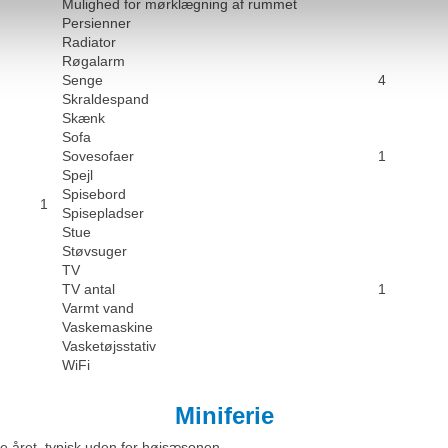
Mulighed for mørklægning af rummet
Persienner
Radiator
Røgalarm
Senge
4
Skraldespand
Skænk
Sofa
Sovesofaer
1
Spejl
Spisebord
1
Spisepladser
Stue
Støvsuger
TV
TV antal
1
Varmt vand
Vaskemaskine
Vasketøjsstativ
WiFi
Miniferie
e året, typisk uden for højsæsonen.