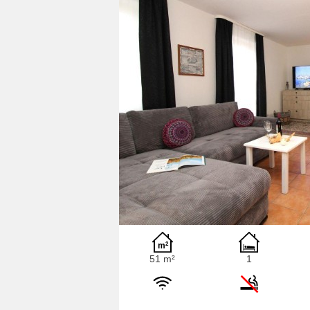
51 m²
1