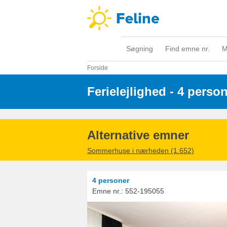
Søgning
Find emne nr.
M
Forside
Ferielejlighed - 4 perso
Alternative emner
Sommerhuse i nærheden (1.652)
4 personer
Emne nr.:
552-195055