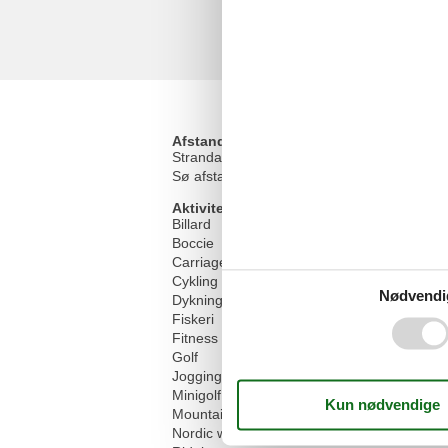
Afstand
Strandafstand
Sø afstand
Aktiviteter
Billard
Boccie
Carriage rides
Cykling
Nødvendi
Dykning
Fiskeri
Fitness træning
Golf
Jogging
Minigolf
Mountainbike
Nordic walking