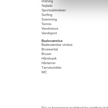
Ridning
Sejlads
Sportsaktiviteter
Surfing
Svømning
Tennis
Vandreture
Vandsport
Badeværelse
Badeværelse vindue
Bruseantal
Bruser
Håndvask
Hårtørrer
Tørretumbler
WC
Der er begrænset mulighed for miniferie hel