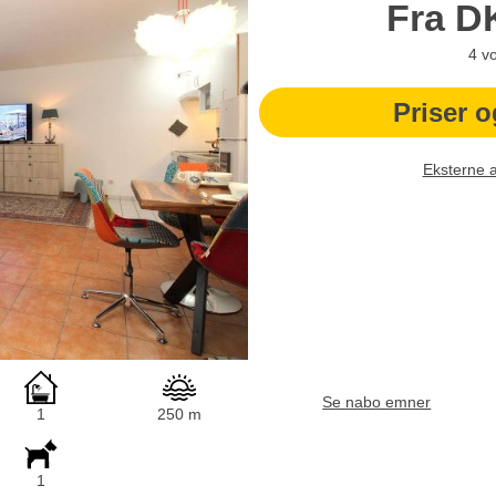
Fra
D
4
v
Priser o
Eksterne 
Se nabo emner
1
250 m
1