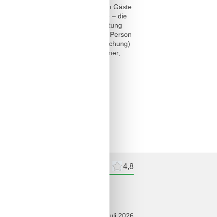
m Interesse unserer nichtrauchenden Gäste
n Wäschepaket (komplette Bettwäsche – die
ann kostenpflichtig als Erstausstattung
ehr Personen ist für die 3. bzw. 4. Person
destübernachtungen / lückenlose Buchung)
ung beruht auf Angaben der Eigentümer,
end sein.
meldelser
Eksterne anmeldelser
4,8
ldelser
juli 2026