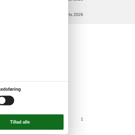
marts 2026
n
askine
redskaber
ab
vn
edsføring
emaskine
ørs
arkeringspladser
1
P-plads