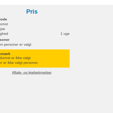
Pris
iode
omst
ejse
ighed
1 uge
soner
en personer er valgt
emærk
komst er ikke valgt.
r er ikke valgt personer.
Aftale- og lejebetingelser