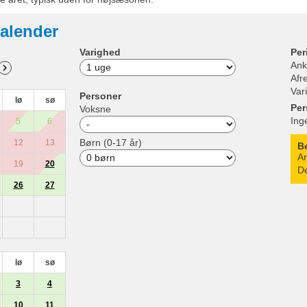
alender
Varighed
Per
Ank
Afr
Var
Personer
lø
sø
Per
Voksne
Ing
5
6
Børn (0-17 år)
12
13
B
An
19
20
De
26
27
lø
sø
3
4
10
11