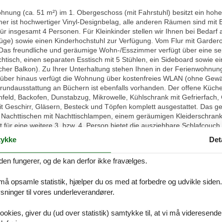
ng (ca. 51 m²) im 1. Obergeschoss (mit Fahrstuhl) besitzt ein hohe
er ist hochwertiger Vinyl-Designbelag, alle anderen Räumen sind mit B
r insgesamt 4 Personen. Für Kleinkinder stellen wir Ihnen bei Bedarf a
üge) sowie einen Kinderhochstuhl zur Verfügung. Vom Flur mit Garder
as freundliche und geräumige Wohn-/Esszimmer verfügt über eine se
htisch, einen separaten Esstisch mit 5 Stühlen, ein Sideboard sowie
scher Balkon). Zu Ihrer Unterhaltung stehen Ihnen in der Ferienwohnu
rüber hinaus verfügt die Wohnung über kostenfreies WLAN (ohne Gewä
rundausstattung an Büchern ist ebenfalls vorhanden. Der offene Küchen
eld, Backofen, Dunstabzug, Mikrowelle, Kühlschrank mit Gefrierfach,
t Geschirr, Gläsern, Besteck und Töpfen komplett ausgestattet. Das ge
achttischen mit Nachttischlampen, einem geräumigen Kleiderschrank 
 für eine weitere 3. bzw. 4. Person bietet die ausziehbare Schlafcou
zimmer wie auch das Wohnzimmer über Verdunkelungsvorhänge. Das hel
ykke
Det
 Unterschrank, WC, Föhn sowie ausreichend Ablagemöglichkeiten. Darü
hnung. Ihre Jacken und Schuhe können Sie an der Garderobe (mit Wan
den fungerer, og de kan derfor ikke fravælges.
in der Wohnung ein Bügeleisen und ein Bügelbrett vorhanden. Für da
he Waschmaschinen und Wäschetrockner zur Verfügung – diese können 
 må opsamle statistik, hjælper du os med at forbedre og udvikle siden. I
 können Sie kostenfrei auf einem zu Ihrer Wohnung gehörenden PKW-Stel
tändern im Hofbereich des Hauses abgestellt werden. Sofern Sie keine
ninger til vores underleverandører.
eih in unmittelbarer Nähe Ihrer Wohnanlage mieten. Auf Wunsch werden
m Fahrstuhl gelangen Sie bequem in alle Etagen der Wohnanlage – im 
ookies, giver du (ud over statistik) samtykke til, at vi må videresende
genommen werden. Das Mitbringen eines Hundes ist auf Anfrage möglic