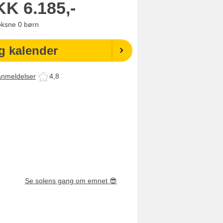
KK
6.185,-
oksne
0
børn
g kalender
anmeldelser
4,8
Se solens gang om emnet
😎