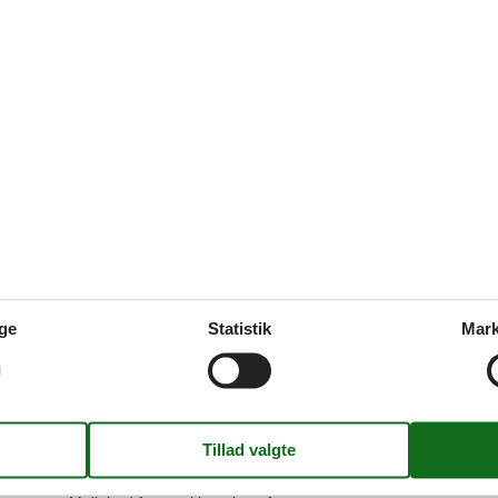
4,8
Faciliteter
Grundlæggende
Køkke
250 m
Børn velkomne
Elkedel
250 m
Ikke-ryger
Fryser
Kvadratmeter
51 m²
Kaffem
Værelser
2
Køkken
Køkken
Hus
Kølesk
Dag spa
Mikroo
Digital TV
Opvask
ge
Statistik
Mark
Elevator
Opvask
Familie
Ovn
Garderobe
Toaster
Internet
Komfur
Udend
Kultur
Antal p
Lounge siddepladser
Privat 
Lænestol