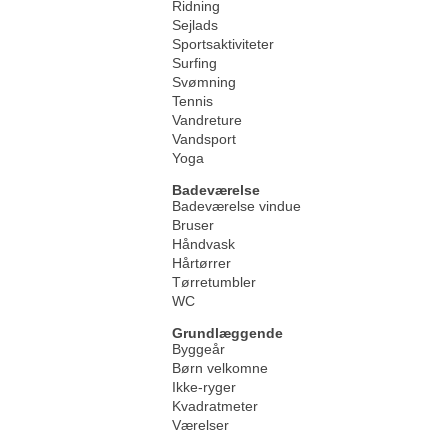
Ridning
Sejlads
Sportsaktiviteter
Surfing
Svømning
Tennis
Vandreture
Vandsport
Yoga
Badeværelse
Badeværelse vindue
Bruser
Håndvask
Hårtørrer
Tørretumbler
WC
Grundlæggende
Byggeår
Børn velkomne
Ikke-ryger
Kvadratmeter
Værelser