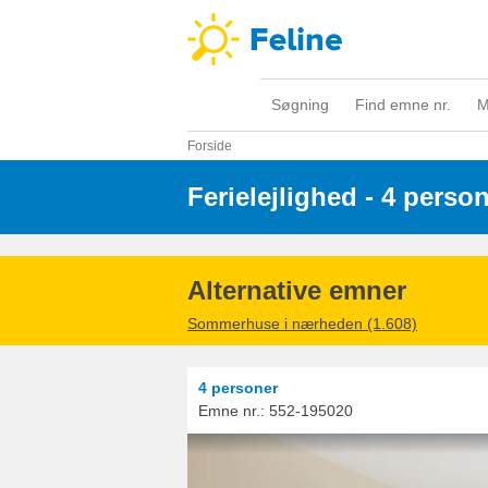
Søgning
Find emne nr.
M
Forside
Ferielejlighed - 4 perso
Alternative emner
Sommerhuse i nærheden (1.608)
4 personer
Emne nr.:
552-195020