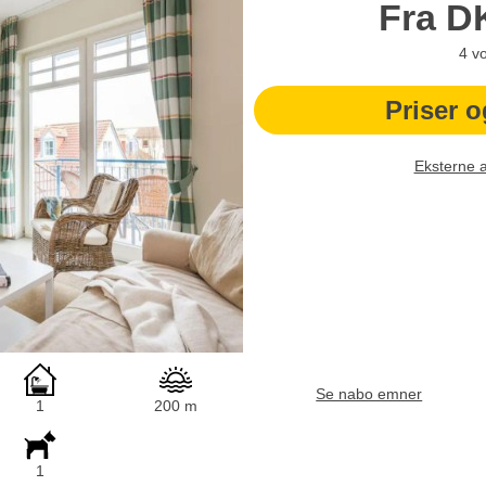
Fra
D
4
v
Priser o
Eksterne 
Se nabo emner
1
200 m
1