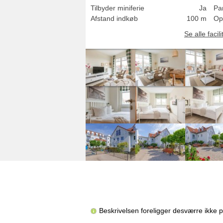
Tilbyder miniferie
Ja
Pa
Afstand indkøb
100 m
Op
Se alle facili
Beskrivelsen foreligger desværre ikke 