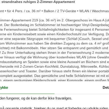
: strandnahes ruhiges 2-Zimmer-Appartement
t • für 4 Pers. / ca. 36 m² • Balkon / 2 TV-Geräte • WLAN / Waschmasc
Zimmer-Appartement 219 (ca. 36 m²) im 2. Obergeschoss im Haus A (oh
tet. Der Bodenbelag im Schlafzimmer ist hochwertiger Vinyl-Designbela
Die Ferienwohnung bietet Schlafmöglichkeiten für insgesamt 4 Personen.
erne ein Kinderreisebett sowie einen Kinderhochstuhl zur Verfügung. 
ber eine separate Sitzgruppe mit bequemer (Schlaf-)Couch, Sessel und 
. Vom Wohnzimmer aus haben Sie direkten Zugang zu dem ca. 4 m² gro
chtet) mit Balkonmöbeln. Hier sitzen Sie entspannt und gemütlich un
 Zu Ihrer Unterhaltung stehen Ihnen in der Ferienwohnung 2 moderne
ber hinaus verfügt die Wohnung über kostenfreies WLAN (ohne Gewähr 
undausstattung an Spielen sowie eine kleine Auswahl an Büchern sind 
üchenzeile mit 2-Zonen-Ceran-Kochfeld, Dunstabzug, Mikrowelle, Kühlsc
erkocher und Toaster. Darüber hinaus steht Ihnen ein kleiner portabl
komplett ausgestattet. Das gemütliche und helle Schlafzimmer ist mit
en, einem geräumigen Kleiderschrank, einer Kommode, einem großen 
sätzliche bequeme Schlafmöglichkeit für eine weitere 3. bzw. 4. Person
ykke
Det
rt verfügen sowohl das Schlafzimmer wie auch das Wohnzimmer über 
enster) verfügt über eine Echtglas-Dusche mit niedrigem Einstieg (se
den fungerer, og de kan derfor ikke fravælges.
 sowie WC. Ihre Jacken und Schuhe können Sie an der großen Garder
nz-)Waschmaschine und ein Wäschetrockner befinden sich im Waschkel
erspielplatz im Innenhof sorgt dafür, daß auch bei den Kleinsten kein
 må opsamle statistik, hjælper du os med at forbedre og udvikle siden. I