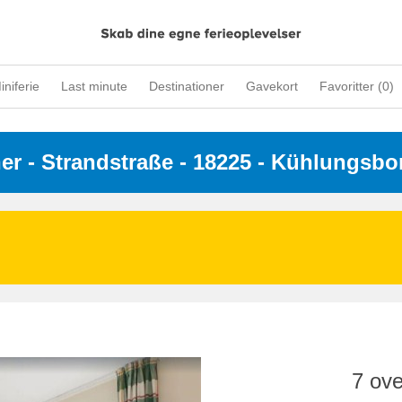
iniferie
Last minute
Destinationer
Gavekort
Favoritter (
0
)
ner
 - 
Strandstraße
 - 18225
 - Kühlungsbo
7 ove