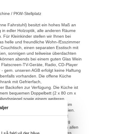
hine / PKW-Stellplatz
ne Fahrstuhl) besitzt ein hohes Maß an
g in edler Holzoptik, alle anderen Räume
 Für Kleinkinder stellen wir Ihnen bei
Das helle und freundliche Wohn-/Esszimmer
Couchtisch, einen separaten Esstisch mit
ßen, sonnigen und teilweise überdachten
d können abends bei einem guten Glas Wein
 Flatscreen-TV-Geräte, Radio, CD-Player
- gem. unseren AGB erfolgt keine Haftung
ebenfalls vorhanden. Die offene Küche
hrank mit Gefrierfach,
er Backofen zur Verfügung. Die Küche ist
 einem bequemen Doppelbett (2 x 80 cm x
Wandspiegel sowie einem weiteren
 bietet die ausziehbare Schlafcouch im
aljer
Verdunkelungsvorhänge bzw. Jalousien.
niorenfreundlich!), Waschbecken mit
obe im Eingangsbereich der Wohnung
ler der Wohnanlage und können von allen
e Langeweile aufkommt. Als besonderes
 så fald vil der blive