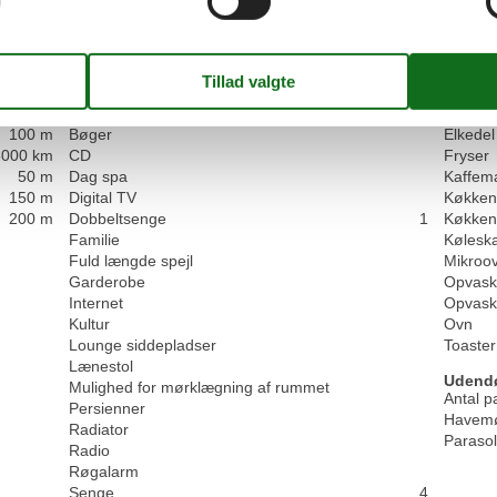
5,0
Faciliteter
Hus
Køkke
100 m
Bøger
Elkedel
5000 km
CD
Fryser
50 m
Dag spa
Kaffem
150 m
Digital TV
Køkken
200 m
Dobbeltsenge
1
Køkken
Familie
Kølesk
Fuld længde spejl
Mikroo
Garderobe
Opvask
Internet
Opvask
Kultur
Ovn
Lounge siddepladser
Toaster
Lænestol
Udend
Mulighed for mørklægning af rummet
Antal p
Persienner
Havemø
Radiator
Parasol
Radio
Røgalarm
Senge
4