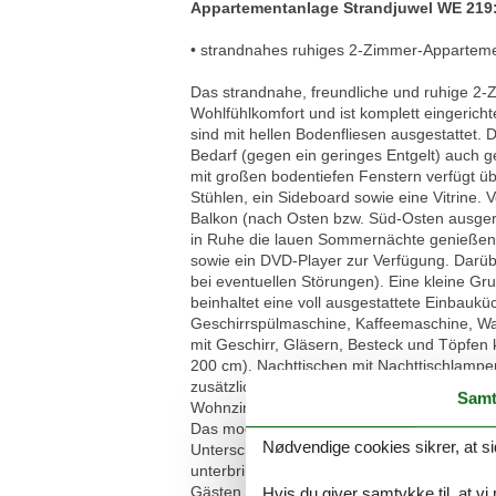
Appartementanlage Strandjuwel WE 219
• strandnahes ruhiges 2-Zimmer-Appartemen
Das strandnahe, freundliche und ruhige 2-
Wohlfühlkomfort und ist komplett eingerich
sind mit hellen Bodenfliesen ausgestattet. 
Bedarf (gegen ein geringes Entgelt) auch g
mit großen bodentiefen Fenstern verfügt ü
Stühlen, ein Sideboard sowie eine Vitrine
Balkon (nach Osten bzw. Süd-Osten ausgeri
in Ruhe die lauen Sommernächte genießen!
sowie ein DVD-Player zur Verfügung. Darü
bei eventuellen Störungen). Eine kleine Gr
beinhaltet eine voll ausgestattete Einbauk
Geschirrspülmaschine, Kaffeemaschine, Wass
mit Geschirr, Gläsern, Besteck und Töpfen 
200 cm), Nachttischen mit Nachttischlamp
zusätzlichen TV-Gerät eingerichtet. Eine zu
Samt
Wohnzimmer. Für einen guten Schlafkomfo
Das moderne Badezimmer (mit Tageslicht / F
Nødvendige cookies sikrer, at si
Unterschrank, Handtuch-Heizkörper, Föhn
unterbringen. Eine gemeinschaftliche (Mü
Gästen mitbenutzt werden. Ein kleiner Kind
Hvis du giver samtykke til, at vi