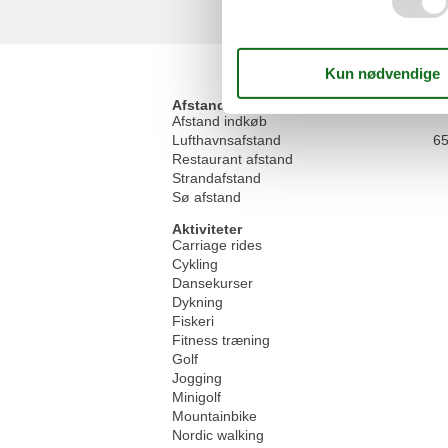
Afstand
Afstand indkøb
Lufthavnsafstand
6
Restaurant afstand
Strandafstand
Sø afstand
Aktiviteter
Carriage rides
Cykling
Dansekurser
Dykning
Fiskeri
Fitness træning
Golf
Jogging
Minigolf
Mountainbike
Nordic walking