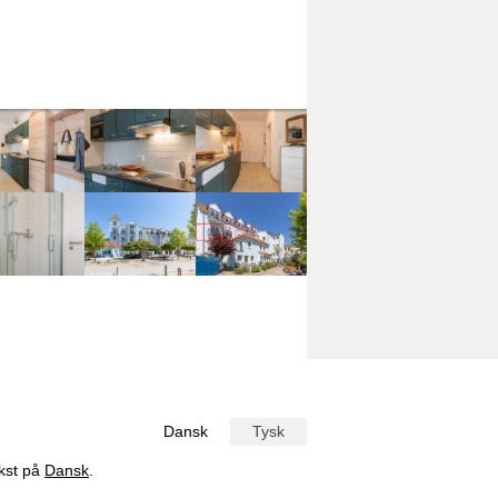
Dansk
Tysk
ekst på
Dansk
.