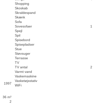
Shopping
Skoskab
Skraldespand
Skænk
Sofa
Sovesofaer
1
Spejl
Spil
Spisebord
Spisepladser
Stue
Støvsuger
Terrasse
TV
TV antal
2
Varmt vand
Vaskemaskine
Vasketøjsstativ
1997
WiFi
36 m²
2