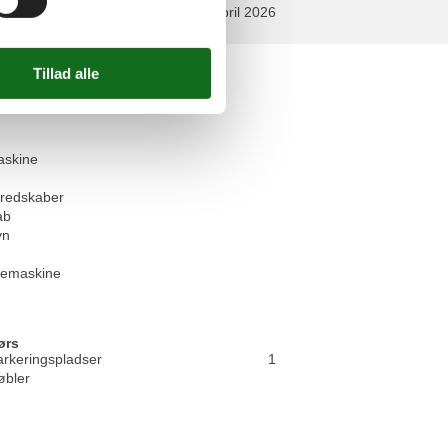
april 2026
n
askine
redskaber
ab
vn
emaskine
ørs
arkeringspladser
1
bler