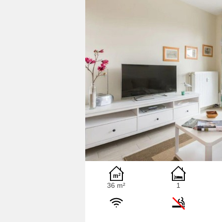
36 m²
1