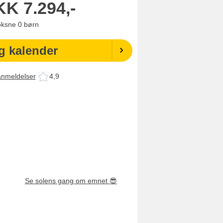
KK
7.294,-
oksne
0
børn
g kalender
anmeldelser
4,9
Se solens gang om emnet
😎