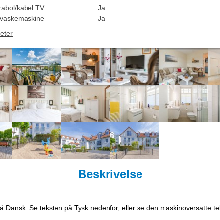
rabol/kabel TV
Ja
vaskemaskine
Ja
teter
Beskrivelse
på Dansk. Se teksten på Tysk nedenfor, eller se den maskinoversatte t