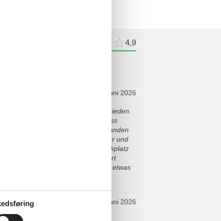
meldelser
Eksterne anmeldelser
4,9
ldelser
juni 2026
bernachtet und war immer sehr zufrieden.
er Appartements. Praktisch auch, dass
ülmittel und einiges mehr immer vorhanden
lären geduldig immer und immer wieder und
 muss. Sehr empfehlenswert Ein Parkplatz
n weitere Möglichkeiten unkompliziert
 mit etwas größeren Autos muss man etwas
juni 2026
edsføring