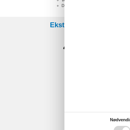
Doppelcouch
Eksterne anmeldelser
4,9
Nødvendi