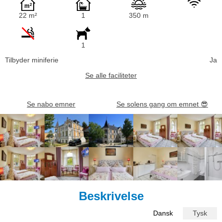
22 m²
1
350 m
1
Tilbyder miniferie
Ja
Se alle faciliteter
Se nabo emner
Se solens gang om emnet
😎
Beskrivelse
Dansk
Tysk