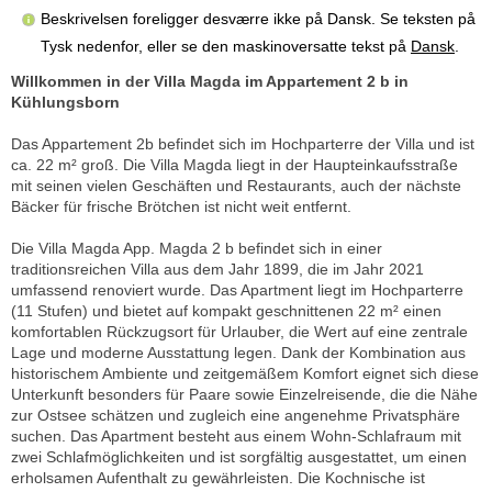
Beskrivelsen foreligger desværre ikke på Dansk. Se teksten på
Tysk nedenfor, eller se den maskinoversatte tekst på
Dansk
.
Willkommen in der Villa Magda im Appartement 2 b in
Kühlungsborn
Das Appartement 2b befindet sich im Hochparterre der Villa und ist
ca. 22 m² groß. Die Villa Magda liegt in der Haupteinkaufsstraße
mit seinen vielen Geschäften und Restaurants, auch der nächste
Bäcker für frische Brötchen ist nicht weit entfernt.
Die Villa Magda App. Magda 2 b befindet sich in einer
traditionsreichen Villa aus dem Jahr 1899, die im Jahr 2021
umfassend renoviert wurde. Das Apartment liegt im Hochparterre
(11 Stufen) und bietet auf kompakt geschnittenen 22 m² einen
komfortablen Rückzugsort für Urlauber, die Wert auf eine zentrale
Lage und moderne Ausstattung legen. Dank der Kombination aus
historischem Ambiente und zeitgemäßem Komfort eignet sich diese
Unterkunft besonders für Paare sowie Einzelreisende, die die Nähe
zur Ostsee schätzen und zugleich eine angenehme Privatsphäre
suchen. Das Apartment besteht aus einem Wohn-Schlafraum mit
zwei Schlafmöglichkeiten und ist sorgfältig ausgestattet, um einen
erholsamen Aufenthalt zu gewährleisten. Die Kochnische ist