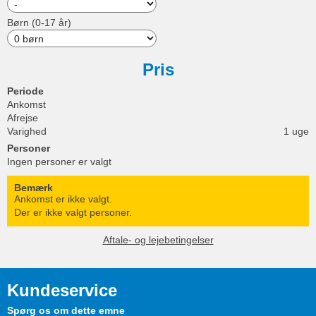
Børn (0-17 år)
Pris
Periode
Ankomst
Afrejse
Varighed
1 uge
Personer
Ingen personer er valgt
Bemærk
Ankomst er ikke valgt.
Der er ikke valgt personer.
Aftale- og lejebetingelser
Kundeservice
Spørg os om dette emne