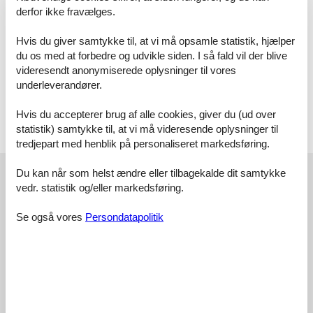
ansprechende Ausstattung und kurze Wege zu Meer und
derfor ikke fravælges.
Infrastruktur verzichten zu wollen. Die harmonische Verbindung von
historischem Flair und modernem Komfort schafft ein angenehmes
Hvis du giver samtykke til, at vi må opsamle statistik, hjælper
Ambiente für einen gelungenen Aufenthalt an der Ostsee. Sichern
du os med at forbedre og udvikle siden. I så fald vil der blive
Sie sich Ihren Aufenthalt in dieser sorgfältig ausgestatteten und
videresendt anonymiserede oplysninger til vores
ideal gelegenen Unterkunft.
underleverandører.
Raumaufteilung
Schlafzimmer, 2 Personen
Kleiderschrank
Hvis du accepterer brug af alle cookies, giver du (ud over
Doppelbett (Offenes Fußteil)
statistik) samtykke til, at vi må videresende oplysninger til
tredjepart med henblik på personaliseret markedsføring.
Eksterne anmeldelser
Du kan når som helst ændre eller tilbagekalde dit samtykke
vedr. statistik og/eller markedsføring.
Vores gæsteanmeldelser
Eksterne anmeldelser
Se også vores
Persondatapolitik
4,8
12 eksterne anmeldelser
5,0
maj 2026