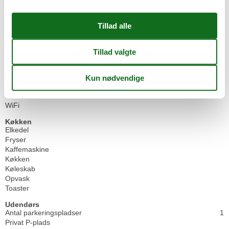
Garderobe
Internet
Radiator
Røgalarm
Senge
2
Spejl
Spisebord
Spisepladser
TV
Varmt vand
WiFi
Køkken
Elkedel
Fryser
Kaffemaskine
Køkken
Køleskab
Opvask
Toaster
Udendørs
Antal parkeringspladser
1
Privat P-plads