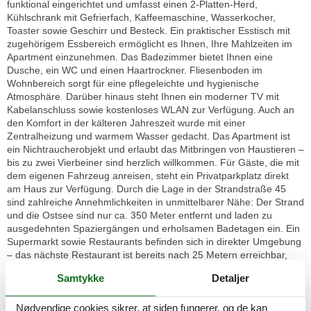
funktional eingerichtet und umfasst einen 2-Platten-Herd,
Kühlschrank mit Gefrierfach, Kaffeemaschine, Wasserkocher,
Toaster sowie Geschirr und Besteck. Ein praktischer Esstisch mit
zugehörigem Essbereich ermöglicht es Ihnen, Ihre Mahlzeiten im
Apartment einzunehmen. Das Badezimmer bietet Ihnen eine
Dusche, ein WC und einen Haartrockner. Fliesenboden im
Wohnbereich sorgt für eine pflegeleichte und hygienische
Atmosphäre. Darüber hinaus steht Ihnen ein moderner TV mit
Kabelanschluss sowie kostenloses WLAN zur Verfügung. Auch an
den Komfort in der kälteren Jahreszeit wurde mit einer
Zentralheizung und warmem Wasser gedacht. Das Apartment ist
ein Nichtraucherobjekt und erlaubt das Mitbringen von Haustieren –
bis zu zwei Vierbeiner sind herzlich willkommen. Für Gäste, die mit
dem eigenen Fahrzeug anreisen, steht ein Privatparkplatz direkt
am Haus zur Verfügung. Durch die Lage in der Strandstraße 45
sind zahlreiche Annehmlichkeiten in unmittelbarer Nähe: Der Strand
und die Ostsee sind nur ca. 350 Meter entfernt und laden zu
ausgedehnten Spaziergängen und erholsamen Badetagen ein. Ein
Supermarkt sowie Restaurants befinden sich in direkter Umgebung
– das nächste Restaurant ist bereits nach 25 Metern erreichbar,
sodass Sie sich bequem verpflegen oder kulinarische
Samtykke
Detaljer
Entdeckungen machen können. Die Villa Magda App. Magda 2 b
eignet sich insbesondere für Gäste, die eine zentrumsnahe und
ruhige Unterkunft in Kühlungsborn suchen, ohne auf eine
Nødvendige cookies sikrer, at siden fungerer, og de kan