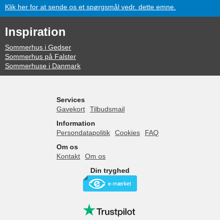
Klik her for at sende os et spørgsmål vedr. dette emne.
Inspiration
Sommerhus i Gedser
Sommerhus på Falster
Sommerhuse i Danmark
Services
Gavekort
Tilbudsmail
Information
Persondatapolitik
Cookies
FAQ
Om os
Kontakt
Om os
Din tryghed