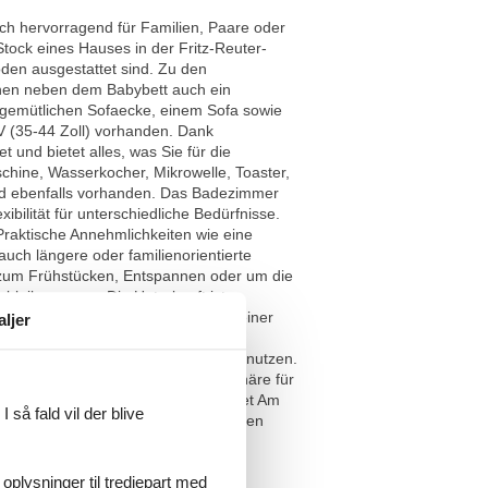
ch hervorragend für Familien, Paare oder
tock eines Hauses in der Fritz-Reuter-
den ausgestattet sind. Zu den
ehen neben dem Babybett auch ein
r gemütlichen Sofaecke, einem Sofa sowie
TV (35-44 Zoll) vorhanden. Dank
 und bietet alles, was Sie für die
chine, Wasserkocher, Mikrowelle, Toaster,
ind ebenfalls vorhanden. Das Badezimmer
bilität für unterschiedliche Bedürfnisse.
Praktische Annehmlichkeiten wie eine
ch längere oder familienorientierte
m zum Frühstücken, Entspannen oder um die
 bleiben muss. Die Unterkunft ist
 belebten Monaten des Jahres. Mit einer
aljer
 den feinsandigen Strand von
ebung schnell und unkompliziert zu nutzen.
ils schaffen eine angenehme Atmosphäre für
ünstige Lage zur Ostsee legen, bietet Am
 så fald vil der blive
 modernen und umfassend ausgestatteten
 oplysninger til tredjepart med