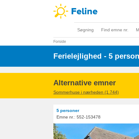
Søgning
Find emne nr.
M
Forside
Ferielejlighed - 5 perso
Alternative emner
Sommerhuse i nærheden (1.744)
5 personer
Emne nr.:
552-153478