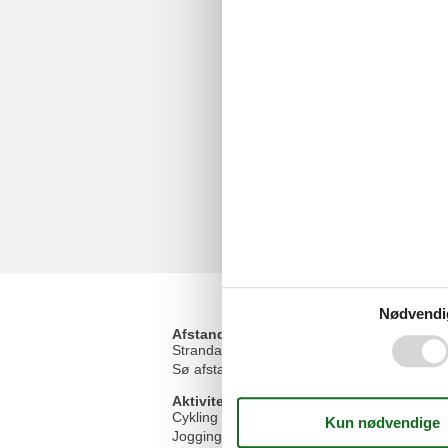
Nødvendi
Afstand
Strandafstand
Sø afstand
Aktiviteter
Cykling
Jogging