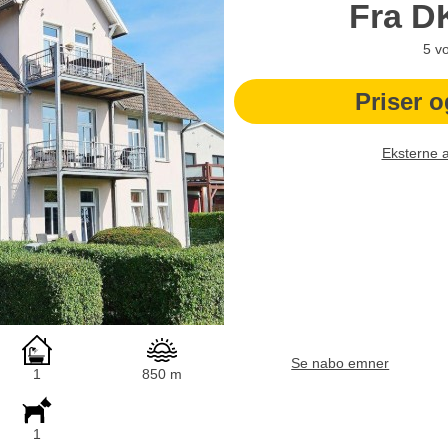
Fra
D
5
v
Priser o
Eksterne 
Se nabo emner
1
850 m
1