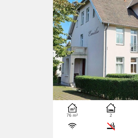
76 m²
2