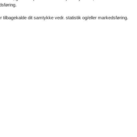
dsføring.
 tilbagekalde dit samtykke vedr. statistik og/eller markedsføring.
Vores gæstean
23 eksterne anme
4,5
Generel:
Die Lage am Molli hat uns sehr gefallen.
4,5
Generel:
Die Lage und Größe der Ferienwohnung ist top!