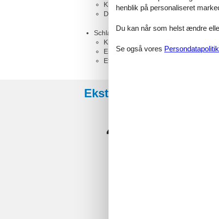
Kleiderschrank
henblik på personaliseret marke
Doppelbett (Extra hoch)
Du kan når som helst ændre eller
Schlafzimmer, 3 Personen
Kleiderschrank
Se også vores
Persondatapolitik
Einzelbett
Etagenbett
Eksterne anmeldelser
4,7