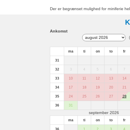
Der er begrænset mulighed for miniferie hel
K
Ankomst
ma
ti
on
to
fr
31
32
3
4
5
6
7
33
10
11
12
13
14
34
17
18
19
20
21
35
24
25
26
27
28
36
31
september 2026
ma
ti
on
to
fr
36
1
2
3
4