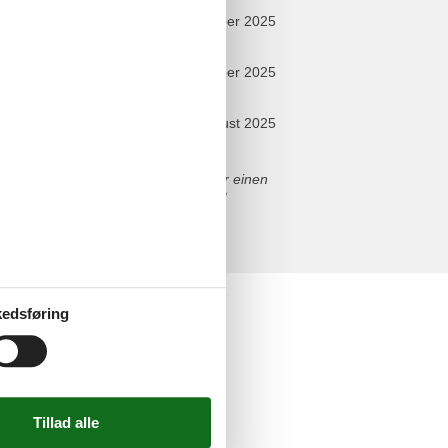
oktober 2025
september 2025
august 2025
uchtturm Bastorf, das schöne
hmaschine ist äußerst praktisch für einen
nung und kommen gerne wieder. :-)
elser
edsføring
n
askine
redskaber
ab