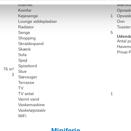
Internet
Mikroo
Komfur
Opvask
Køjesenge
1
Opvask
Lounge siddepladser
Ovn
Radiator
Toaster
Senge
5
Udend
Shopping
Antal p
Skraldespand
Havemø
Skænk
Privat 
Sofa
Spejl
Spisebord
76 m²
Stue
3
Støvsuger
Terrasse
TV
TV antal
1
Varmt vand
Vaskemaskine
Vasketøjsstativ
WiFi
Miniferie