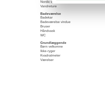
Nordic walking
Vandreture
Badeværelse
Badekar
Badeværelse vindue
Bruser
Håndvask
WC
Grundlæggende
Børn velkomne
Ikke-ryger
Kvadratmeter
Værelser