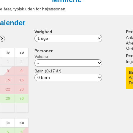
e året, typisk uden for højsæsonen.
alender
Varighed
Per
Ank
Afr
Var
Personer
lø
sø
Per
Voksne
Ing
1
2
Børn (0-17 år)
8
9
B
An
15
16
De
22
23
29
30
lø
sø
5
6