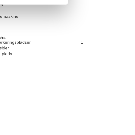
vn
emaskine
ørs
arkeringspladser
1
bler
P-plads