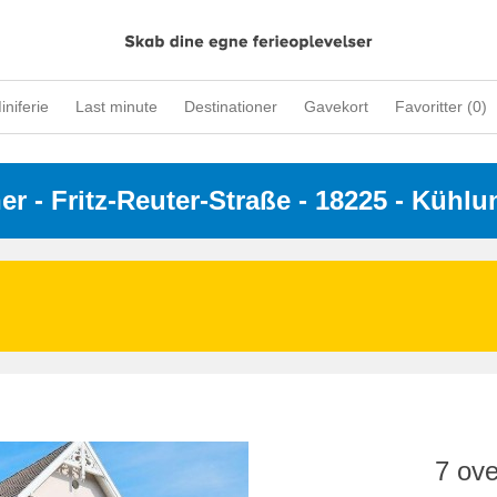
iniferie
Last minute
Destinationer
Gavekort
Favoritter (
0
)
ner
 - 
Fritz-Reuter-Straße
 - 18225
 - Kühl
7 ove