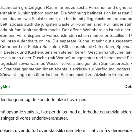
uadratmetern großzügigen Raum für bis zu sechs Personen und eignet si
enthalt in Kühlungsborn suchen. Die Wohnung befindet sich im ersten S
mmer, davon zwei Schlafzimmer, die beide mit pflegeleichtem Laminatbo
bett, sodass auch die jüngsten Gäste willkommen sind. Für Kinder st
erkunft familienfreundlich macht. Der offene Wohnbereich ist mit eine
ilen ein. Für entspannte Fernsehstunden ist ein moderner Satelliten-
Ihres Aufenthalts online. Die separate Küche ist sehr gut ausgestattet
Ceranherd mit Elektro-Backofen, Kühlschrank mit Gefrierfach, Spülmas
, Besteck und Küchenutensilien stehen bereit. Geschirrhandtücher s
als auch einer Dusche (mit Wanne) ausgestattet und bietet somit Flexi
Tageslicht sowie warmes Wasser vervollständigen den Sanitärbereich. 
taubsauger stehen Ihnen ebenfalls exklusiv zur Verfügung, sodass au
ie Südwest-Lage des überdachten Balkons bietet zusätzlichen Freirau
sind auf Anfrage willkommen, sodass auch Ihr Vierbeiner nicht zu Hause
der direkt zur Wohnung gehört, sorgt für bequemes Parken, auch in den
ykke
Det
und Strand erreichen Sie in wenigen Minuten zu Fuß die Ostsee sowie
, sowohl die Natur als auch die zahlreichen Freizeitangebote der Umg
den fungerer, og de kan derfor ikke fravælges.
en, eine durchdachte Ausstattung sowie die familienfreundlichen Deta
rt, eine vollständige Küchenausstattung, moderne Medien sowie eine g
 må opsamle statistik, hjælper du os med at forbedre og udvikle siden. I
e sind willkommen. Zögern Sie nicht, sich Ihren Aufenthalt in dieser
ninger til vores underleverandører.
ookies, giver du (ud over statistik) samtykke til, at vi må videresende