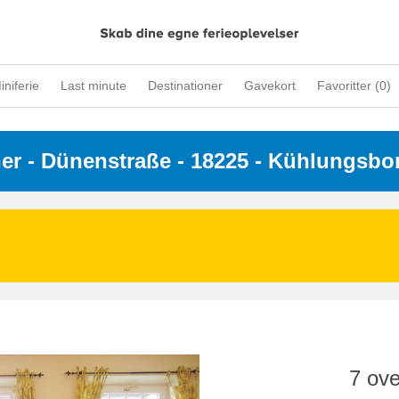
iniferie
Last minute
Destinationer
Gavekort
Favoritter (
0
)
ner
 - 
Dünenstraße
 - 18225
 - Kühlungsbo
7 ove