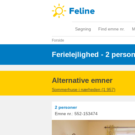
Søgning
Find emne nr.
M
Forside
Ferielejlighed - 2 perso
Alternative emner
Sommerhuse i nærheden (1.957)
2 personer
Emne nr.:
552-153474