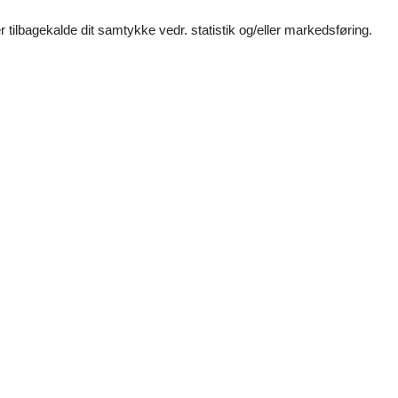
er)
 tilbagekalde dit samtykke vedr. statistik og/eller markedsføring.
Vores gæstean
37 eksterne anme
5,0
Generel:
Sehr großzügig geschnittene Wohnung. Trotz der zen
5,0
Generel:
Die Wohnung liegt sehr zentral. Kurze Wege. Die Einr
5,0
Generel:
Wohnung liegt schön zentral und ruhig. Ausstattung e
4,7