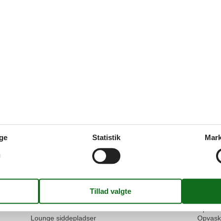
Generel:
Nähe zum Zentrum/ zum Meer, besonderes Flair de
Ausstattung
5,0
Generel:
Lage und Ausstattung. Besonders hervorzubringen is
durch Herrn Gorny
Vis alle anmeld
Faciliteter
ge
Statistik
Mark
Hus
Køkke
350 m
Dobbeltsenge
1
Elkedel
300 m
Elevator
Kaffem
650 m
Enkeltsenge
1
Køkken
650 m
Fuld længde spejl
Køkken
Garderobe
Kølesk
Internet
Mikroo
Komfur
Opvask
Lounge siddepladser
Opvask