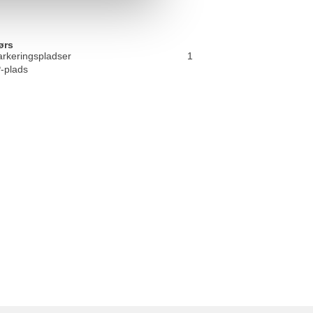
ørs
arkeringspladser
1
P-plads