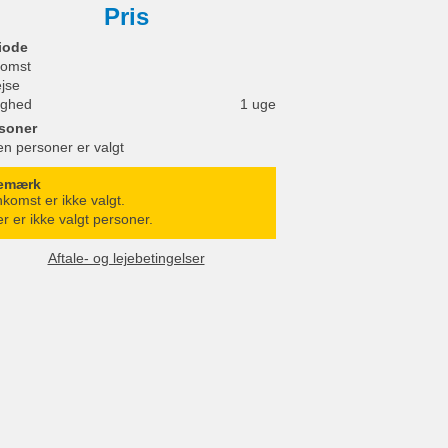
Pris
iode
omst
ejse
ighed
1 uge
soner
en personer er valgt
emærk
komst er ikke valgt.
r er ikke valgt personer.
Aftale- og lejebetingelser