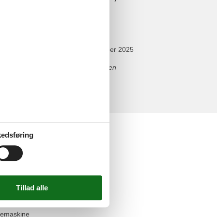
r Wohnung, Badewanne, Balkon,
december 2025
t die prompte Erledigung von Anliegen
elser
edsføring
n
askine
redskaber
ab
vn
emaskine