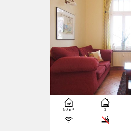
50 m²
1