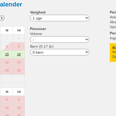
alender
Varighed
Per
Ank
Afr
Var
Personer
lø
sø
Per
Voksne
Ing
1
2
Børn (0-17 år)
8
9
B
An
15
16
De
22
23
29
30
lø
sø
5
6
12
13
19
20