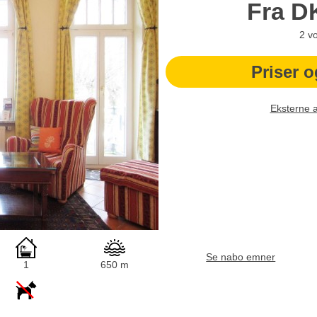
Fra
D
2
v
Priser o
Eksterne 
Se nabo emner
1
650 m