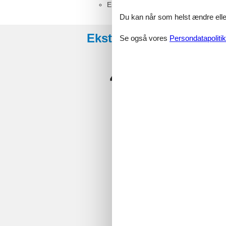
Einzelbett (Offenes Fußteil, Nur Kind
Du kan når som helst ændre eller
Eksterne anmeldelser
Se også vores
Persondatapolitik
4,9