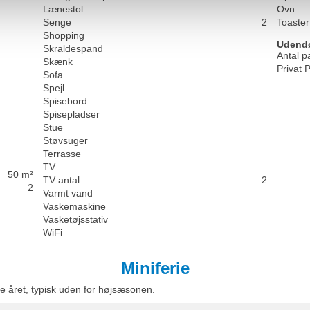
Lænestol
Ovn
Senge
2
Toaster
Shopping
Udend
Skraldespand
Antal p
Skænk
Privat 
Sofa
Spejl
Spisebord
Spisepladser
Stue
Støvsuger
Terrasse
TV
50 m²
TV antal
2
2
Varmt vand
Vaskemaskine
Vasketøjsstativ
WiFi
Miniferie
e året, typisk uden for højsæsonen.