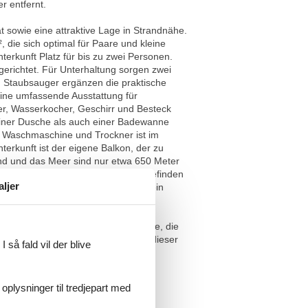
r entfernt.
t sowie eine attraktive Lage in Strandnähe.
die sich optimal für Paare und kleine
terkunft Platz für bis zu zwei Personen.
erichtet. Für Unterhaltung sorgen zwei
 Staubsauger ergänzen die praktische
eine umfassende Ausstattung für
er, Wasserkocher, Geschirr und Besteck
einer Dusche als auch einer Badewanne
 Waschmaschine und Trockner ist im
terkunft ist der eigene Balkon, der zu
and und das Meer sind nur etwa 650 Meter
ach etwa 350 Metern, Restaurants befinden
aljer
, die mit dem Auto anreisen, steht ein
nterkunft ist als Nichtraucherobjekt
d das Ambiente der Unterkunft
zen, als auch für Geschäftsreisende, die
raße und genießen Sie die Vorzüge dieser
 så fald vil der blive
 oplysninger til tredjepart med