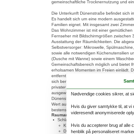
gemeinschaftliche Trocknernutzung und ein 
Die Unterkunft Dünenstraße befindet sich i
Es handelt sich um eine modern ausgestatte
Familien eignet. Mit insgesamt zwei Zimmern
Das Wohnzimmer ist mit einer gemütlichen 
Fernseher mit Bildschirmgrößen zwischen 
Ausstattung der Räumlichkeiten. Die abgesc
Selbstversorger: Mikrowelle, Spülmaschine
sowie alle notwendigen Küchenutensilien u
(Dusche mit Wanne) sowie einem Waschbec
Gemeinschaftsbereich möglich und bietet Ihn
erholsamen Momenten im Freien einlädt. Di
entfernt, sodass Sie problemlos einen Tag
Samt
sich bereits in einer Entfernung von ca. 30
privater Parkplatz zur Verfügung. Der Zugan
ausgewiesen und verfügt über einen Aufzu
Nødvendige cookies sikrer, at si
Dünenstraße sprechen für einen erholsamen 
Wert auf ein gut ausgestattetes Refugium l
Hvis du giver samtykke til, at vi
bestens ausgestatteten Unterkunft in Kühl
videresendt anonymiserede oplys
Raumaufteilung
Schlafzimmer, 3 Personen
Hvis du accepterer brug af alle c
Kleiderschrank
Doppelbett
henblik på personaliseret marke