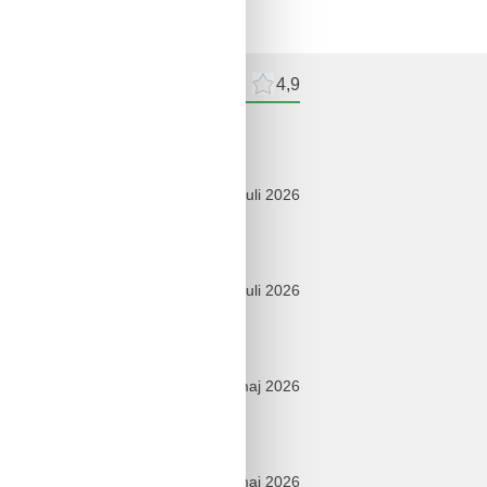
meldelser
Eksterne anmeldelser
4,9
ldelser
juli 2026
tralen Lage sehr ruhig.
juli 2026
ichtung ist auch sehr gut.
maj 2026
rschien mir absolut ausreichend.
maj 2026