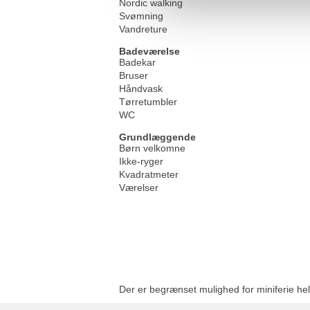
Nordic walking
Svømning
Vandreture
Badeværelse
Badekar
Bruser
Håndvask
Tørretumbler
WC
Grundlæggende
Børn velkomne
Ikke-ryger
Kvadratmeter
Værelser
Der er begrænset mulighed for miniferie hel