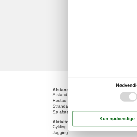
Nødvendi
Afstand
Afstand indkøb
Restaurant afstand
Strandafstand
Sø afstand
Aktiviteter
Cykling
Jogging