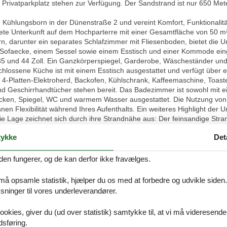
Privatparkplatz stehen zur Verfügung. Der Sandstrand ist nur 650 Mete
n Kühlungsborn in der Dünenstraße 2 und vereint Komfort, Funktionalitä
te Unterkunft auf dem Hochparterre mit einer Gesamtfläche von 50 m², 
, darunter ein separates Schlafzimmer mit Fliesenboden, bietet die Un
Sofaecke, einem Sessel sowie einem Esstisch und einer Kommode eing
35 und 44 Zoll. Ein Ganzkörperspiegel, Garderobe, Wäscheständer und
hlossene Küche ist mit einem Esstisch ausgestattet und verfügt über 
, 4-Platten-Elektroherd, Backofen, Kühlschrank, Kaffeemaschine, Toast
nd Geschirrhandtücher stehen bereit. Das Badezimmer ist sowohl mit 
ken, Spiegel, WC und warmem Wasser ausgestattet. Die Nutzung von
en Flexibilität während Ihres Aufenthalts. Ein weiteres Highlight der Un
e Lage zeichnet sich durch ihre Strandnähe aus: Der feinsandige Str
 am Wasser verbringen können. Einkaufsmöglichkeiten erreichen Sie n
ykke
Det
0 Metern, was kurze Wege und kulinarische Vielfalt garantiert. Für Gäste
g zu WLAN ist selbstverständlich in der Unterkunft gewährleistet. Die U
g, der einen bequemen Zugang ermöglicht. Die gesamte Ausstattung un
den fungerer, og de kan derfor ikke fravælges.
Aufenthalt sowohl für Urlauber, die Komfort und Unabhängigkeit schät
egen. Sichern Sie sich Ihren Aufenthalt in der Ferienwohnung Dünenst
 må opsamle statistik, hjælper du os med at forbedre og udvikle siden. I
ungsborn.
ninger til vores underleverandører.
ookies, giver du (ud over statistik) samtykke til, at vi må videresende
dsføring.