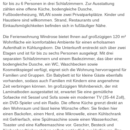
für bis zu 6 Personen in drei Schlafzimmern. Zur Ausstattung
zählen eine offene Küche, bodengleiche Dusche,
Fußbodenheizung, WLAN sowie zwei Privatparkplätze. Kinder und
Haustiere sind willkommen. Strand, Restaurants und
Einkaufsmöglichkeiten befinden sich in fußläufiger Nähe.
Die Ferienwohnung Windrose bietet Ihnen auf großzügigen 120 m²
Wohnfläche ein komfortables Ambiente für einen erholsamen
Aufenthalt in Kühlungsborn. Die Unterkunft erstreckt sich über zwei
Etagen und ist für bis zu sechs Personen ausgelegt. Mit drei
separaten Schlafzimmern und einem Badezimmer, das über eine
bodengleiche Dusche, ein WC, Waschbecken sowie
Kosmetikspiegel verfügt, eignet sich die Wohnung hervorragend für
Familien und Gruppen. Ein Babybett ist für kleine Gäste ebenfalls
vorhanden, sodass auch Familien mit Kindern eine angenehme
Zeit verbringen können. Im großzügigen Wohnbereich, der mit
Laminatboden ausgestattet ist, erwartet Sie eine gemütliche
Sofaecke mit Sessel und Sofa sowie ein moderner TV (35-44 Zoll),
ein DVD-Spieler und ein Radio. Die offene Küche grenzt direkt an
den Wohnraum und lässt keine Wünsche offen: Sie finden hier
einen Backofen, einen Herd, eine Mikrowelle, einen Kühlschrank
mit Gefrierfach, eine Spülmaschine sowie einen Wasserkocher,
Toaster und eine Kaffeemaschine vor. Geschirr, Besteck und