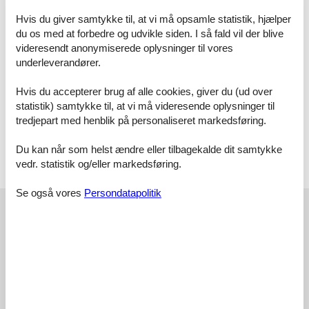
Raumaufteilung
Schlafzimmer, 2 Personen
Hvis du giver samtykke til, at vi må opsamle statistik, hjælper
Verdunklungsvorhänge, Kleiderschrank
du os med at forbedre og udvikle siden. I så fald vil der blive
Doppelbett (Offenes Fußteil)
videresendt anonymiserede oplysninger til vores
underleverandører.
Schlafzimmer, 2 Personen
Verdunklungsvorhänge, Kleiderschrank
Hvis du accepterer brug af alle cookies, giver du (ud over
Einzelbett
statistik) samtykke til, at vi må videresende oplysninger til
Einzelbett
tredjepart med henblik på personaliseret markedsføring.
Schlafzimmer, 2 Personen
Verdunklungsvorhänge, Kleiderschrank
Du kan når som helst ændre eller tilbagekalde dit samtykke
Doppelbett (Offenes Fußteil)
vedr. statistik og/eller markedsføring.
Se også vores
Persondatapolitik
Eksterne anmeldelser
Vores gæsteanmeldelser
Eksterne anmeldelser
4,6