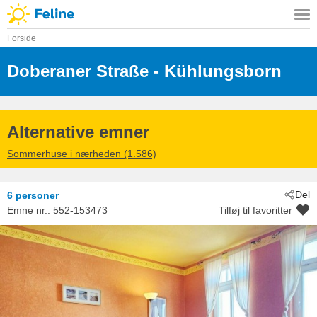
Forside
Doberaner Straße
 - Kühlungsborn
 - 18225
Alternative emner
Sommerhuse i nærheden (1.586)
Del
6 personer
Emne nr.:
552-153473
Tilføj til favoritter