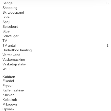
Senge
6
Shopping
Skraldespand
Sofa
Spejl
Spisebord
Stue
Støvsuger
TV
TV antal
1
Underfloor heating
Varmt vand
Vaskemaskine
Vasketøjsstativ
WiFi
Køkken
Elkedel
Fryser
Kaffemaskine
Køkken
Køleskab
Mikroovn
Opvask