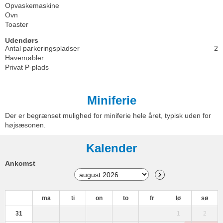
Opvaskemaskine
Ovn
Toaster
Udendørs
Antal parkeringspladser
2
Havemøbler
Privat P-plads
Miniferie
Der er begrænset mulighed for miniferie hele året, typisk uden for
højsæsonen.
Kalender
Ankomst
ma
ti
on
to
fr
lø
sø
31
1
2