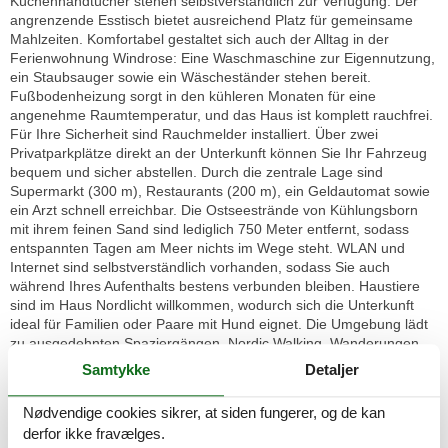
Küchenhandtücher stehen selbstverständlich zur Verfügung. Der
angrenzende Esstisch bietet ausreichend Platz für gemeinsame
Mahlzeiten. Komfortabel gestaltet sich auch der Alltag in der
Ferienwohnung Windrose: Eine Waschmaschine zur Eigennutzung,
ein Staubsauger sowie ein Wäscheständer stehen bereit.
Fußbodenheizung sorgt in den kühleren Monaten für eine
angenehme Raumtemperatur, und das Haus ist komplett rauchfrei.
Für Ihre Sicherheit sind Rauchmelder installiert. Über zwei
Privatparkplätze direkt an der Unterkunft können Sie Ihr Fahrzeug
bequem und sicher abstellen. Durch die zentrale Lage sind
Supermarkt (300 m), Restaurants (200 m), ein Geldautomat sowie
ein Arzt schnell erreichbar. Die Ostseestrände von Kühlungsborn
mit ihrem feinen Sand sind lediglich 750 Meter entfernt, sodass
entspannten Tagen am Meer nichts im Wege steht. WLAN und
Internet sind selbstverständlich vorhanden, sodass Sie auch
während Ihres Aufenthalts bestens verbunden bleiben. Haustiere
sind im Haus Nordlicht willkommen, wodurch sich die Unterkunft
ideal für Familien oder Paare mit Hund eignet. Die Umgebung lädt
zu ausgedehnten Spaziergängen, Nordic Walking, Wanderungen
oder Sightseeing ein und garantiert Erholung abseits des Alltags.
Samtykke
Detaljer
Die Unterkunft Windrose verbindet stilvolles, modernes Wohnen mit
allen Annehmlichkeiten für einen unbeschwerten Urlaub an der
Nødvendige cookies sikrer, at siden fungerer, og de kan
Ostsee. Sichern Sie sich Ihren Aufenthalt für entspannte Tage in
derfor ikke fravælges.
Kühlungsborn.