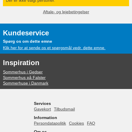
Der er ikke valgt personer.
Aftale- og lejebetingelser
Kundeservice
Spørg os om dette emne
Klik her for at sende os et spørgsmål vedr. dette emne.
Inspiration
Sommerhus i Gedser
Sommerhus på Falster
Sommerhuse i Danmark
Services
Gavekort
Tilbudsmail
Information
Persondatapolitik
Cookies
FAQ
Om os