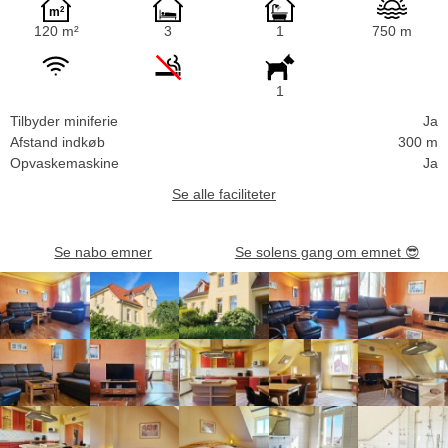
120 m²
3
1
750 m
1
Tilbyder miniferie
Ja
Afstand indkøb
300 m
Opvaskemaskine
Ja
Se alle faciliteter
Se nabo emner
Se solens gang om emnet
😎