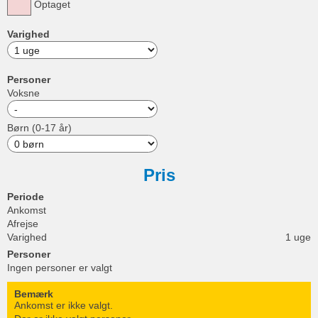
Optaget
Varighed
Personer
Voksne
Børn (0-17 år)
Pris
Periode
Ankomst
Afrejse
Varighed
1 uge
Personer
Ingen personer er valgt
Bemærk
Ankomst er ikke valgt.