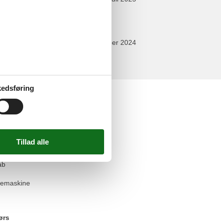
september 2024
elser
edsføring
n
askine
redskaber
ab
emaskine
ørs