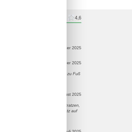
meldelser
Eksterne anmeldelser
4,6
ldelser
december 2025
oktober 2025
bar ziemliche ruhig. Man ist schnell zu Fuß
august 2025
iliengerechte Wohnung, stramme Matratzen,
Sitzgelegenheiten im Garten, Parkplatz auf
juli 2025