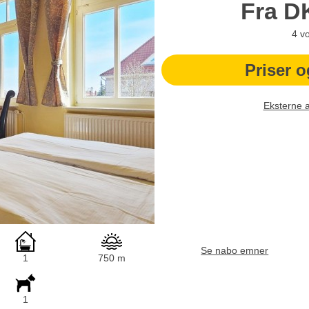
Fra
D
4
v
Priser o
Eksterne 
Se nabo emner
1
750 m
1