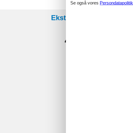
Se også vores
Persondatapolitik
Eksterne anmeldelser
4,6