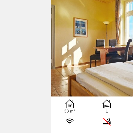
33 m²
1