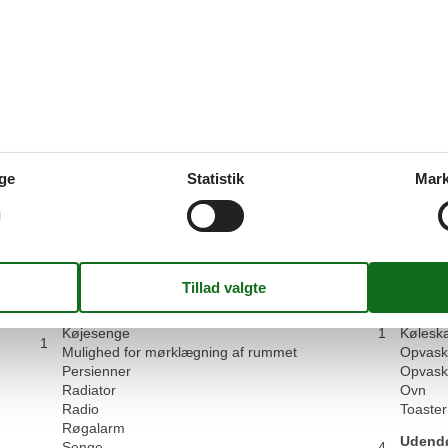
Generel:
Das Haus ist gut gelegen, direkt am Strand.
4,5
Vis alle anmeld
ge
Statistik
Mark
Faciliteter
Hus
Køkke
300 m
Digital TV
Elkedel
200 m
Dobbeltsenge
1
Fryser
750 m
Garderobe
Kaffem
750 m
Internet
Køkken
Komfur
Køkken
Køjesenge
1
Kølesk
1
Mulighed for mørklægning af rummet
Opvask
Persienner
Opvask
Radiator
Ovn
Radio
Toaster
Røgalarm
Udend
Senge
4