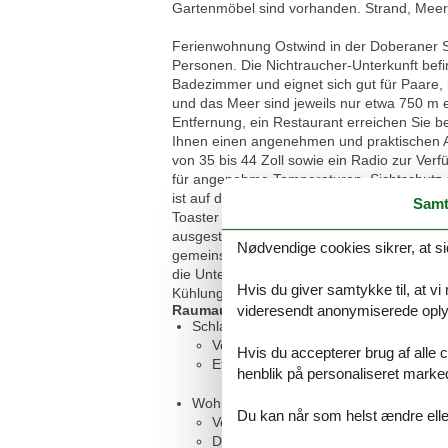
Gartenmöbel sind vorhanden. Strand, Meer,
Ferienwohnung Ostwind in der Doberaner St
Personen. Die Nichtraucher-Unterkunft bef
Badezimmer und eignet sich gut für Paare, 
und das Meer sind jeweils nur etwa 750 m 
Entfernung, ein Restaurant erreichen Sie b
Ihnen einen angenehmen und praktischen Au
von 35 bis 44 Zoll sowie ein Radio zur Ver
für angenehme Temperaturen. Sichtschutz an
ist auf die Selbstversorgung ausgerichtet 
Samt
Toaster sowie Küchenutensilien, Geschirr
ausgestattet. Zusätzlich stehen unter and
Nødvendige cookies sikrer, at si
gemeinschaftlicher Garten mit Gartenmöbeln,
die Unterkunft steht 1 Stellplatz zur Verf
Hvis du giver samtykke til, at vi
Kühlungsborn mit solider Ausstattung und 
videresendt anonymiserede oplys
Raumaufteilung
Schlafzimmer, 2 Personen
Verdunklungsvorhänge, Kleiderschra
Hvis du accepterer brug af alle c
Etagenbett
henblik på personaliseret marke
Wohnzimmer, 2 Personen
Du kan når som helst ændre eller
Verdunklungsvorhänge, Kleiderschra
Doppelbett