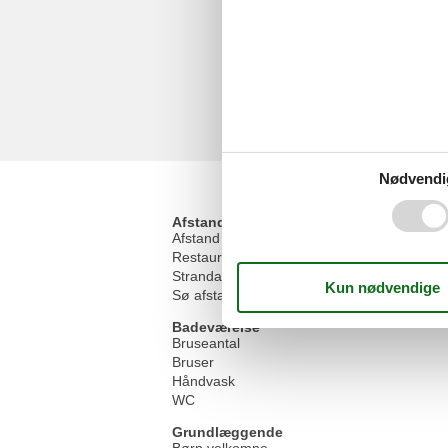
Nødvendi
Afstand
Afstand indkøb
Restaurant afstand
Strandafstand
Sø afstand
Badeværelse
Bruseantal
Bruser
Håndvask
WC
Grundlæggende
Børn velkomne