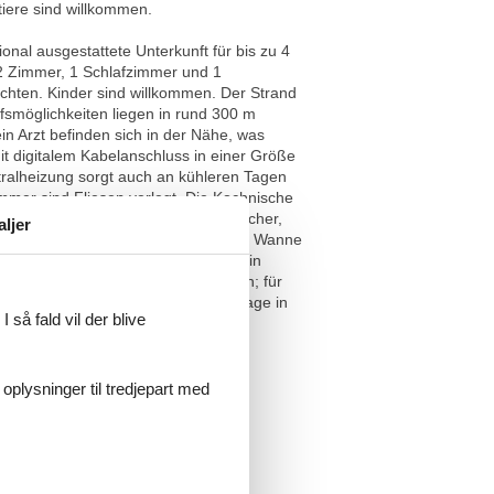
iere sind willkommen.
al ausgestattete Unterkunft für bis zu 4
 2 Zimmer, 1 Schlafzimmer und 1
öchten. Kinder sind willkommen. Der Strand
smöglichkeiten liegen in rund 300 m
n Arzt befinden sich in der Nähe, was
t digitalem Kabelanschluss in einer Größe
ntralheizung sorgt auch an kühleren Tagen
mmer sind Fliesen verlegt. Die Kochnische
lmaschine, Kaffeemaschine, Wasserkocher,
aljer
n, WC, Spiegel und einer Dusche mit Wanne
fügung. Zur Ferienwohnung gehört ein
er Parkplatz ist ebenfalls vorhanden; für
kunft Ostwind verbindet eine gute Lage in
 så fald vil der blive
 oplysninger til tredjepart med