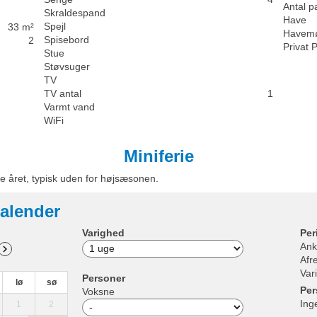
Antal p
Skraldespand
Have
Spejl
33 m²
Havemø
Spisebord
2
Privat 
Stue
Støvsuger
TV
TV antal
1
Varmt vand
WiFi
Miniferie
e året, typisk uden for højsæsonen.
alender
Varighed
Per
Ank
Afr
Var
Personer
lø
sø
Per
Voksne
Ing
1
2