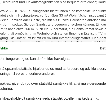
 Restaurant und Einkaufsmöglichkeiten sind bequem erreichbar; Haust
raße 22 in 18225 Kühlungsborn bietet Ihnen eine kompakte und funktion
indet sich im Hochparterre, verfügt über 33 m² Wohnfläche, insgesamt
kleine Familien oder Gäste, die mit bis zu zwei Haustieren anreisen m
entfernt, sodass Sie den Sandstrand bequem erreichen können. Einkauf
ereits nach etwa 200 m. Auch ein Supermarkt, ein Bankautomat sowie ei
fenthalt ermöglicht. Im Wohnbereich stehen Ihnen ein Esstisch, TV mi
fügung. Die Unterkunft ist mit WLAN und Internet ausgestattet. Eine Ze
 allen Fenstern unterstützt Ihre Privatsphäre. Im Wohn- und Schlafzi
und bietet Cerankochfeld, Backofen, Kühlschrank mit Gefrierfach, Spü
ykke
Det
, Besteck und Geschirrhandtücher. Das Badezimmer ist mit Waschbecke
erem Garderobe, Staubsauger, Abfalleimer und warmes Wasser zur Ver
den fungerer, og de kan derfor ikke fravælges.
 der Ihnen Gelegenheit bietet, Zeit im Freien zu verbringen. Ein privat
ügung. Rauchmelder ergänzen die grundlegende Ausstattung. Ferienunter
 må opsamle statistik, hjælper du os med at forbedre og udvikle siden. I
kurzen Wegen zu Strand, Gastronomie und Einkaufsmöglichkeiten.
ninger til vores underleverandører.
nk
ookies, giver du (ud over statistik) samtykke til, at vi må videresende
dsføring.
 tilbagekalde dit samtykke vedr. statistik og/eller markedsføring.
nk