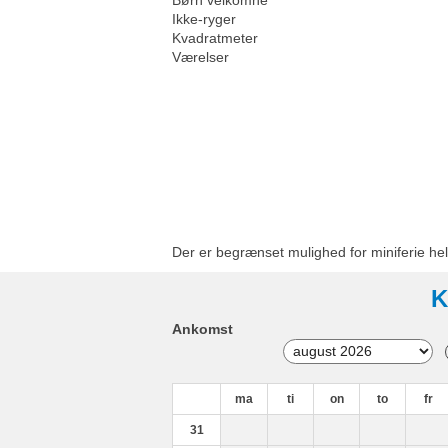
Ikke-ryger
Kvadratmeter
Værelser
Der er begrænset mulighed for miniferie hel
K
Ankomst
ma
ti
on
to
fr
31