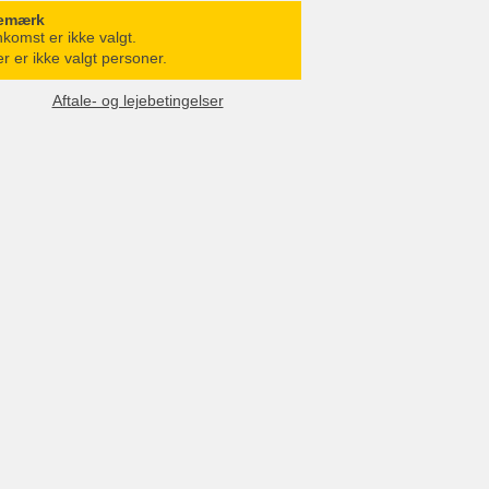
emærk
komst er ikke valgt.
r er ikke valgt personer.
Aftale- og lejebetingelser