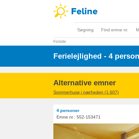
Søgning
Find emne nr.
M
Forside
Ferielejlighed - 4 perso
Alternative emner
Sommerhuse i nærheden (1.607)
4 personer
Emne nr.:
552-153471