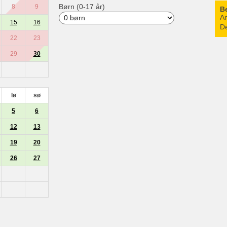
Børn (0-17 år)
8
9
B
An
15
16
De
22
23
29
30
lø
sø
5
6
12
13
19
20
26
27