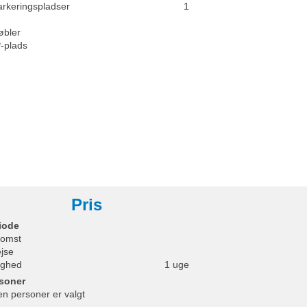
arkeringspladser
1
bler
P-plads
Pris
iode
omst
ejse
ighed
1 uge
soner
en personer er valgt