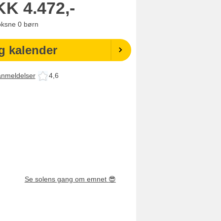
KK
4.472,-
oksne
0
børn
g kalender
anmeldelser
4,6
Se solens gang om emnet
😎