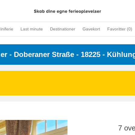
iniferie
Last minute
Destinationer
Gavekort
Favoritter (
0
)
ner
 - 
Doberaner Straße
 - 18225
 - Kühlun
7 ove