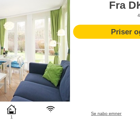
Fra
D
4
Priser o
Se nabo emner
1