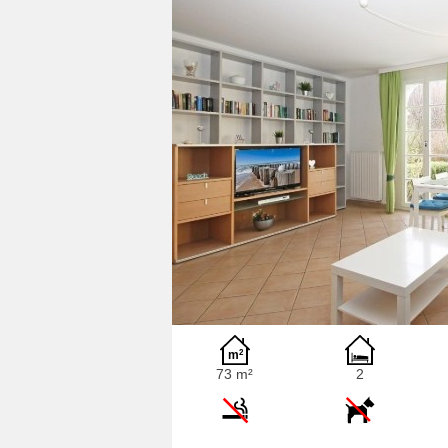
73 m²
2