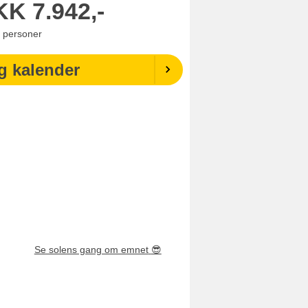
KK
7.942,-
personer
g kalender
Se solens gang om emnet
😎