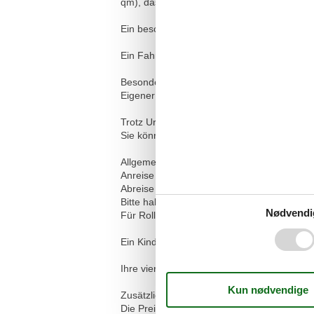
qm), das die Wohnung zweiseitig umrandet.
Ein beschrifteter Außen-Stellplatz ist für 
Ein Fahrradkeller und ein Trockenraum steh
Besonderes:
Eigener Garten mit großzügiger Terrasse!!
Trotz Urlaub möchten Sie erreichbar bleibe
Sie können unseren begrenzten kostenfre
Allgemeine Informationen:
Anreise ab 16:00 Uhr
Abreise bis 10:00 Uhr
Bitte haben Sie Verständnis, dass aus Rück
Nødvendi
Für Rollstuhlfahrer ist die Wohnung nicht g
Ein Kinderhochstuhl und ein Kinderreisebe
Ihre vierbeinigen Freunde dürfen Sie leider 
Zusätzliche Preisinfos:
Die Preise verstehen sich pro Übernachtung