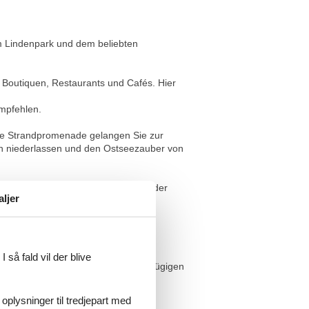
em Lindenpark und dem beliebten
, Boutiquen, Restaurants und Cafés. Hier
empfehlen.
die Strandpromenade gelangen Sie zur
en niederlassen und den Ostseezauber von
hlungsborn nach Bad Doberan und wieder
aljer
 så fald vil der blive
amt 3 Wohnräume, verteilt auf großzügigen
 oplysninger til tredjepart med
oßes kuscheliges Ecksofa lädt zu