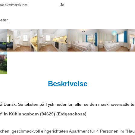
vaskemaskine
Ja
teter
Beskrivelse
på Dansk. Se teksten på Tysk nedenfor, eller se den maskinoversatte t
m² in Kühlungsborn (94629) (Erdgeschoss)
lichen, geschmackvoll eingerichteten Apartment für 4 Personen im "Ha