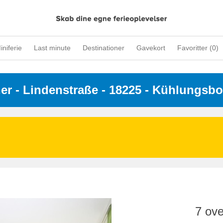
iniferie
Last minute
Destinationer
Gavekort
Favoritter (
0
)
ner
 - 
Lindenstraße
 - 18225
 - Kühlungsbo
7 ove