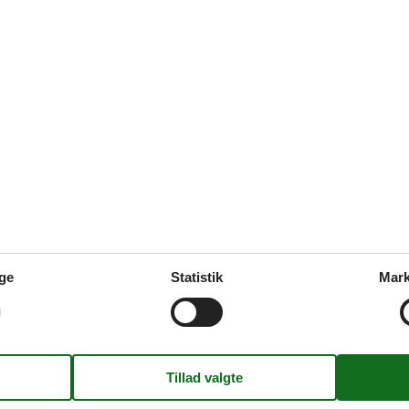
 Das Gartenstück ist größtenteils umzäunt, zum Eingang und zum Nac
Ihren PKW am Haus kostenfrei vorhanden.
en in der Anlage für alle Gäste zur Verfügung.
n? Urlaubsfotos und Eindrücke online mit Freunden teilen?!
ien WLAN-Zugang nutzen.
sicht auf andere Gäste das Rauchen in dieser Unterkunft nicht erwünsch
ge
Statistik
Mark
eeignet.
tt gehören zur Wohnungsausstattung.
nicht begleiten.
, einschließlich einem Stellplatz. Hinzu kommt in jedem Fall die Kurta