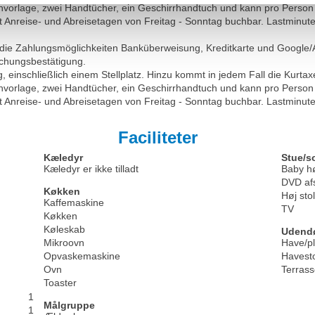
vorlage, zwei Handtücher, ein Geschirrhandtuch und kann pro Person
t Anreise- und Abreisetagen von Freitag - Sonntag buchbar. Lastminut
die Zahlungsmöglichkeiten Banküberweisung, Kreditkarte und Google/
uchungsbestätigung.
, einschließlich einem Stellplatz. Hinzu kommt in jedem Fall die Kurta
vorlage, zwei Handtücher, ein Geschirrhandtuch und kann pro Person
t Anreise- und Abreisetagen von Freitag - Sonntag buchbar. Lastminut
Faciliteter
Kæledyr
Stue/s
Kæledyr er ikke tilladt
Baby hø
DVD afs
Køkken
Høj stol
Kaffemaskine
TV
Køkken
Køleskab
Udend
Mikroovn
Have/p
Opvaskemaskine
Havesto
Ovn
Terras
Toaster
1
Målgruppe
1