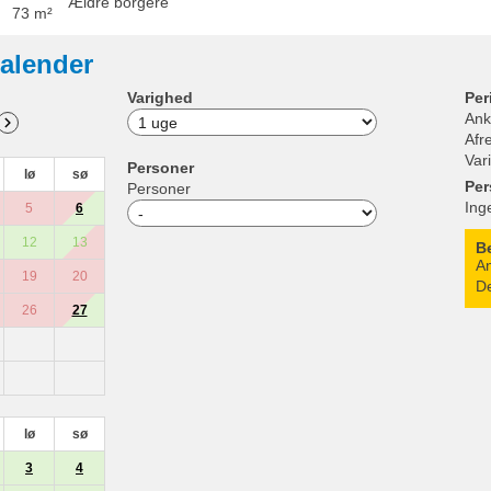
Ældre borgere
73 m²
alender
Varighed
Per
Ank
Afr
Var
Personer
lø
sø
Per
Personer
Ing
5
6
12
13
B
An
19
20
De
26
27
lø
sø
3
4