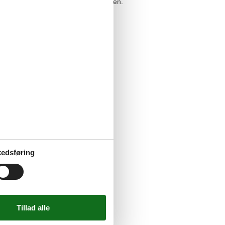
hbargrundstück jedoch offen gelassen.
t ist.
edsføring
xe. Das Wäschepaket beinhaltet die