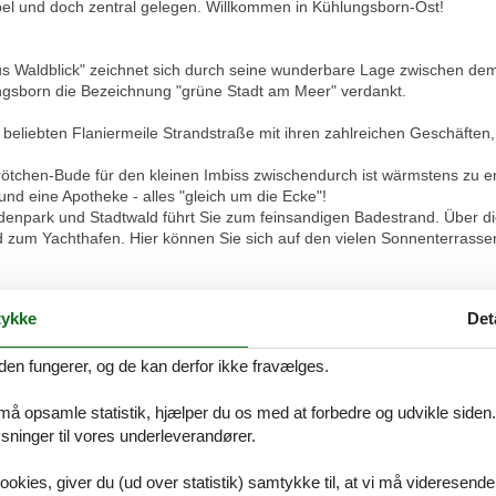
bel und doch zentral gelegen. Willkommen in Kühlungsborn-Ost!
Haus Waldblick" zeichnet sich durch seine wunderbare Lage zwischen d
gsborn die Bezeichnung "grüne Stadt am Meer" verdankt.
beliebten Flaniermeile Strandstraße mit ihren zahlreichen Geschäften
brötchen-Bude für den kleinen Imbiss zwischendurch ist wärmstens zu 
nd eine Apotheke - alles "gleich um die Ecke"!
denpark und Stadtwald führt Sie zum feinsandigen Badestrand. Über 
 zum Yachthafen. Hier können Sie sich auf den vielen Sonnenterrass
 die Vergangenheit? Die legendäre Dampflok "Molli" bringt Sie von Kü
ykke
Det
t nur Kinder...
g zwischen Stadtgetummel und Natur!
den fungerer, og de kan derfor ikke fravælges.
 må opsamle statistik, hjælper du os med at forbedre og udvikle siden. I
 14 befindet sich im Erdgeschoss des Hauses und verfügt über insges
ninger til vores underleverandører.
e (16 qm) mit sich anschließender Grünfläche.
ookies, giver du (ud over statistik) samtykke til, at vi må videresende
immer findet sich ausreichend Platz für alle Familienmitglieder. Ein gr