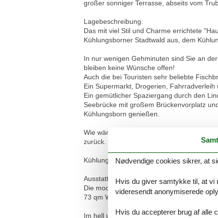
großer sonniger Terrasse, abseits vom Tru
Lagebeschreibung:
Das mit viel Stil und Charme errichtete "
Kühlungsborner Stadtwald aus, dem Kühlun
In nur wenigen Gehminuten sind Sie an der 
bleiben keine Wünsche offen!
Auch die bei Touristen sehr beliebte Fisch
Ein Supermarkt, Drogerien, Fahrradverleih u
Ein gemütlicher Spaziergang durch den Lin
Seebrücke mit großem Brückenvorplatz und
Kühlungsborn genießen.
Wie wäre es mit einer kleinen Zeitreise in
Samt
zurück. Eine Fahrt mit "Molli" begeistert nich
Kühlungsborn - eine wunderbare Verbindun
Nødvendige cookies sikrer, at si
Ausstattungen:
Hvis du giver samtykke til, at vi
Die moderne lichtdurchflutete Wohnung Nr.
videresendt anonymiserede oplys
73 qm Wohnfläche und einer großen Terrass
Hvis du accepterer brug af alle c
Im hell und freundlich eingerichteten Wohnz