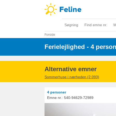
Søgning
Find emne nr.
M
Forside
Ferielejlighed - 4 perso
Alternative emner
Sommerhuse i nærheden (2.093)
4 personer
Emne nr.:
540-94629-72989