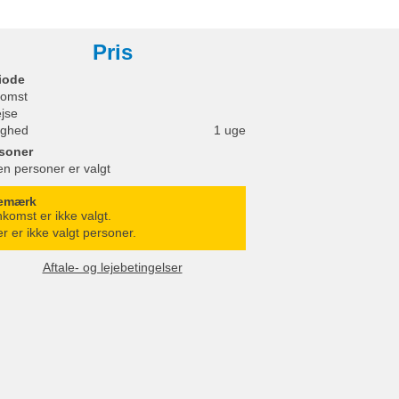
Pris
iode
omst
ejse
ighed
1 uge
soner
en personer er valgt
emærk
komst er ikke valgt.
r er ikke valgt personer.
Aftale- og lejebetingelser