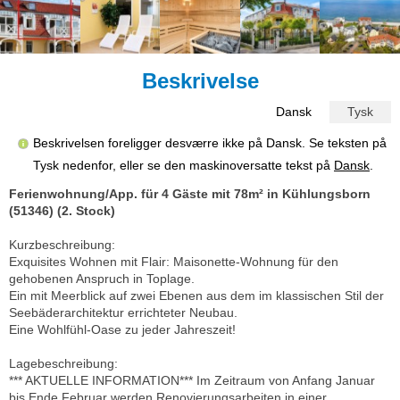
Beskrivelse
Dansk
Tysk
Beskrivelsen foreligger desværre ikke på Dansk. Se teksten på
Tysk nedenfor, eller se den maskinoversatte tekst på
Dansk
.
Ferienwohnung/App. für 4 Gäste mit 78m² in Kühlungsborn
(51346) (2. Stock)
Kurzbeschreibung:
Exquisites Wohnen mit Flair: Maisonette-Wohnung für den
gehobenen Anspruch in Toplage.
Ein mit Meerblick auf zwei Ebenen aus dem im klassischen Stil der
Seebäderarchitektur errichteter Neubau.
Eine Wohlfühl-Oase zu jeder Jahreszeit!
Lagebeschreibung:
*** AKTUELLE INFORMATION*** Im Zeitraum von Anfang Januar
bis Ende Februar werden Renovierungsarbeiten in einer