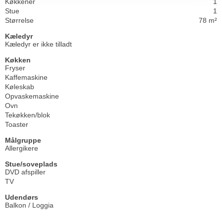
Køkkener
1
Stue
1
Størrelse
78 m²
Kæledyr
Kæledyr er ikke tilladt
Køkken
Fryser
Kaffemaskine
Køleskab
Opvaskemaskine
Ovn
Tekøkken/blok
Toaster
Målgruppe
Allergikere
Stue/soveplads
DVD afspiller
TV
Udendørs
Balkon / Loggia