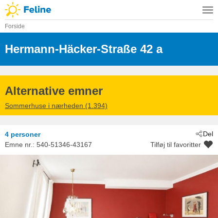
Forside
Hermann-Häcker-Straße 42 a
 - Kühlun
 - 18225
Alternative emner
Sommerhuse i nærheden (1.394)
Del
4 personer
Emne nr.:
540-51346-43167
Tilføj til favoritter