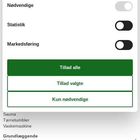
Faciliteter
Nødvendige
Afstand
Strandafstand >500m
Statistik
Bad
Bruser
Gæstetoilet
Markedsføring
Beliggenhed
Havudsigt
Bo & Sove
Radio/mp3
Generel
Ikke-rygere
Internet
WLAN
Generelt udstyr
Elevator
Sauna
Tørretumbler
Vaskemaskine
Grundlæggende