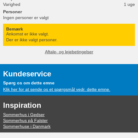
Varighed
1 uge
Personer
Ingen personer er valgt
Bemærk
Ankomst er ikke valgt.
Der er ikke valgt personer.
Aftale- og lejebetingelser
Kundeservice
Spørg os om dette emne
Klik her for at sende os et spørgsmål vedr. dette emne.
Inspiration
Sommerhus i Gedser
Sommerhus på Falster
Sommerhuse i Danmark