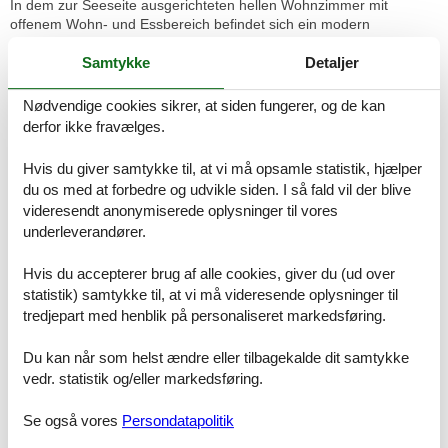
In dem zur Seeseite ausgerichteten hellen Wohnzimmer mit
offenem Wohn- und Essbereich befindet sich ein modern
möbliertes Wohnzimmer mit bequemer Couchgarnitur sowie eine
Samtykke
Detaljer
voll ausgestattete Küche, die für die Zubereitung Ihrer Mahlzeiten
keine Wünsche offen lässt.
Für Ihre Unterhaltung in gemütlichen Abendstunden sorgen ein TV
Nødvendige cookies sikrer, at siden fungerer, og de kan
und CD/DVD-Player/Radio (Heimkino-Anlage).
derfor ikke fravælges.
Im Obergeschoss der Wohnung befinden sich zwei helle und
Hvis du giver samtykke til, at vi må opsamle statistik, hjælper
geräumige Wohn- und Schlafstudios mit fantastischen Ausblicken
du os med at forbedre og udvikle siden. I så fald vil der blive
(Meer bzw. Kühlung/Leuchtturm) von den balkonähnlichen
videresendt anonymiserede oplysninger til vores
Cabriofenstern. Das erste Studio ist mit einem Doppelbett (1,60 m x
underleverandører.
2,00 m), das zweite Schlafstudio mit einem französischen Bett
(1,40 m x 2,00 m) und einer Couch ausgestattet.
Hvis du accepterer brug af alle cookies, giver du (ud over
Neben dem hell gefliesten und lichtdurchfluteten Bad mit Dusche,
statistik) samtykke til, at vi må videresende oplysninger til
WC, Bidet, Waschtisch und Haartrockner im Obergeschoss finden
tredjepart med henblik på personaliseret markedsføring.
Sie auch ein Gäste-WC (mit zusätzlichem Urinal) im Untergeschoss
der Wohnung.
Du kan når som helst ændre eller tilbagekalde dit samtykke
vedr. statistik og/eller markedsføring.
Außenbereich:
Freuen Sie sich auf entspannte Stunden auf dem zur Seeseite
Se også vores
Persondatapolitik
gelegenen Balkon. Genießen Sie den Ausblick zur Ostsee und
lassen die Seele baumeln. Der Alltagsstress ist schnell vergessen!