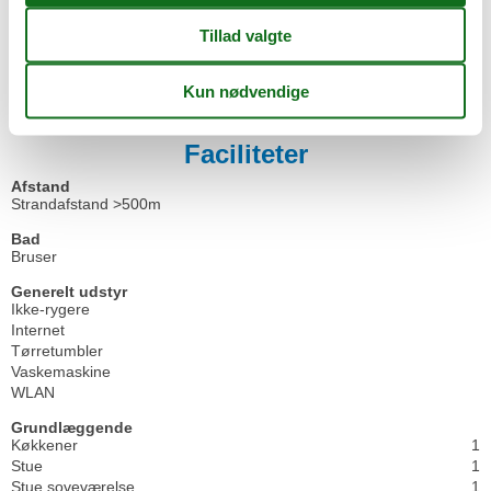
Stellplatz. Hinzu kommt in jedem Fall die Kurtaxe. Das
Wäschepaket beinhaltet die Bettbezüge, ein Duschhandtuch, eine
Duschvorlage, zwei Handtücher und ein Geschirrhandtuch. In der
Zeit von Mai bis September nur wochenweise mit Anreise- und
Abreisetagen von Freitag - Sonntag buchbar.
Faciliteter
Afstand
Strandafstand >500m
Bad
Bruser
Generelt udstyr
Ikke-rygere
Internet
Tørretumbler
Vaskemaskine
WLAN
Grundlæggende
Køkkener
1
Stue
1
Stue soveværelse
1