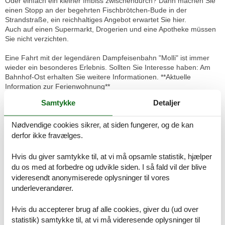
Oder einfach ein kleiner Imbiss zwischendurch? Dann machen Sie
einen Stopp an der begehrten Fischbrötchen-Bude in der
Strandstraße, ein reichhaltiges Angebot erwartet Sie hier.
Auch auf einen Supermarkt, Drogerien und eine Apotheke müssen
Sie nicht verzichten.
Eine Fahrt mit der legendären Dampfeisenbahn "Molli" ist immer
wieder ein besonderes Erlebnis. Sollten Sie Interesse haben: Am
Bahnhof-Ost erhalten Sie weitere Informationen. **Aktuelle
Information zur Ferienwohnung**
Bitte beachten Sie, dass sich auf der gegenüberliegenden
Samtykke
Detaljer
Straßenseite Baumaßnahmen in der Fertigstellung befinden.
Gelegentlich kann es zu vorübergehenden Beeinträchtigungen
Nødvendige cookies sikrer, at siden fungerer, og de kan
durch die Geräuschkulisse kommen.
derfor ikke fravælges.
Ausstattungen:
Ihre Auszeit beginnt...
Hvis du giver samtykke til, at vi må opsamle statistik, hjælper
in einem Wärme und Komfort ausstrahlenden 2-Zimmer-
du os med at forbedre og udvikle siden. I så fald vil der blive
Apartment. Es verfügt über 38 qm Wohnfläche und bietet bis zu 4
videresendt anonymiserede oplysninger til vores
Personen Platz für einen gelungen Urlaub.
underleverandører.
Der Wohnbereich ist mit einer Sofaecke und 2 Sesseln möbliert.
Hvis du accepterer brug af alle cookies, giver du (ud over
Das Sofa ist ausziehbar und bietet 2 Personen einen gemütlichen
statistik) samtykke til, at vi må videresende oplysninger til
Schlafplatz für die Nacht. Ein Flachbildschirm-TV-Gerät und ein CD-