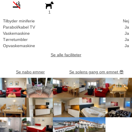
1
Tilbyder miniferie
Nej
Parabol/kabel TV
Ja
Vaskemaskine
Ja
Tørretumbler
Ja
Opvaskemaskine
Ja
Se alle faciliteter
Se nabo emner
Se solens gang om emnet
😎