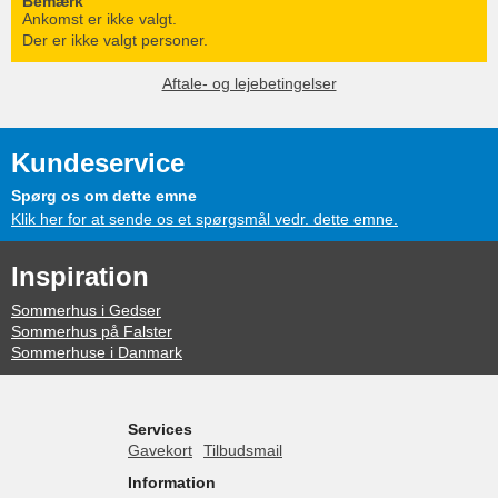
Bemærk
Ankomst er ikke valgt.
Der er ikke valgt personer.
Aftale- og lejebetingelser
Kundeservice
Spørg os om dette emne
Klik her for at sende os et spørgsmål vedr. dette emne.
Inspiration
Sommerhus i Gedser
Sommerhus på Falster
Sommerhuse i Danmark
Services
Gavekort
Tilbudsmail
Information