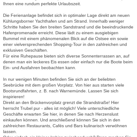
Ihnen eine rundum perfekte Urlaubszeit.
Die Ferienanlage befindet sich in optimaler Lage direkt am neuen
Kühlungsborner Yachthafen und am Strand. Innerhalb weniger
Schritte haben Sie den breiten Sandstrand und die beeindruckende
Hafenpromenade erreicht. Diese lädt zu einem ausgiebigen
Bummel mit einem phänomenalen Blick auf die Ostsee ein sowie
einer vielversprechenden Shopping-Tour in den zahlreichen und
exklusiven Geschäften.
Für eine Ruhepause bieten sich diverse Sonnenterrassen an, auf
denen man ein leckeres Eis essen oder einfach nur die Boote beim
Ein- und Ausfahren beobachten kann.
In nur wenigen Minuten befinden Sie sich an der beliebten
Seebrücke mit dem großen Vorplatz. Von hier aus starten viele
Bootsrundfahrten, z. B. nach Warnemünde. Lassen Sie sich
inspirieren!
Direkt an den Brückenvorplatz grenzt die Strandstraße! Hier
herrscht Trubel pur - alles ist möglich! Viele unterschiedliche
Geschäfte erwarten Sie hier, in denen Sie nach Herzenslust
einkaufen können. Und anschließend können Sie sich in den
zahlreichen Restaurants, Cafés und Bars kulinarisch verwöhnen
lassen.