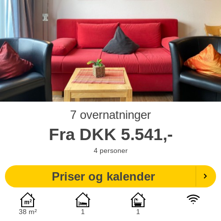
7 overnatninger
Fra
DKK
5.541,-
4
personer
Priser og kalender
38 m²
1
1