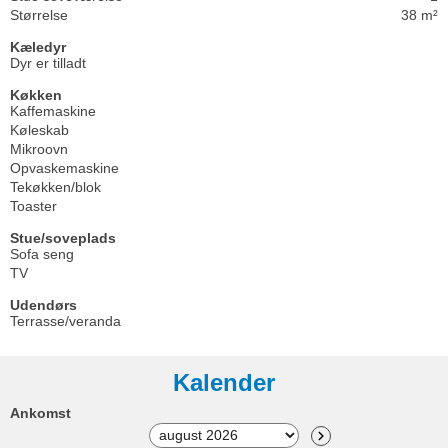
Størrelse
38 m²
Kæledyr
Dyr er tilladt
Køkken
Kaffemaskine
Køleskab
Mikroovn
Opvaskemaskine
Tekøkken/blok
Toaster
Stue/soveplads
Sofa seng
TV
Udendørs
Terrasse/veranda
Kalender
Ankomst