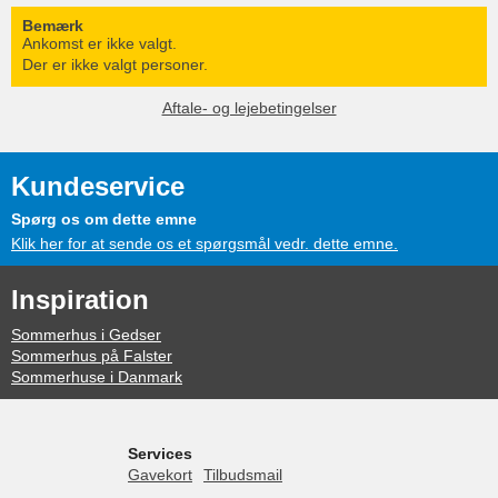
Bemærk
Ankomst er ikke valgt.
Der er ikke valgt personer.
Aftale- og lejebetingelser
Kundeservice
Spørg os om dette emne
Klik her for at sende os et spørgsmål vedr. dette emne.
Inspiration
Sommerhus i Gedser
Sommerhus på Falster
Sommerhuse i Danmark
Services
Gavekort
Tilbudsmail