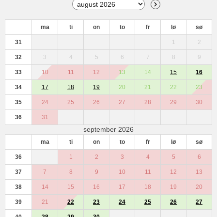
ma
ti
on
to
fr
lø
sø
31
1
2
32
3
4
5
6
7
8
9
33
10
11
12
13
14
15
16
34
17
18
19
20
21
22
23
35
24
25
26
27
28
29
30
36
31
september 2026
ma
ti
on
to
fr
lø
sø
36
1
2
3
4
5
6
37
7
8
9
10
11
12
13
38
14
15
16
17
18
19
20
39
21
22
23
24
25
26
27