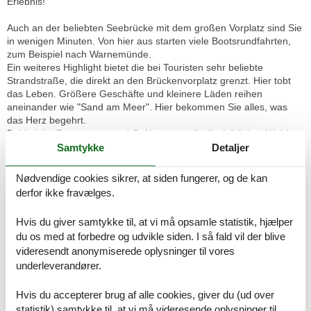
Erlebnis!
Auch an der beliebten Seebrücke mit dem großen Vorplatz sind Sie
in wenigen Minuten. Von hier aus starten viele Bootsrundfahrten,
zum Beispiel nach Warnemünde.
Ein weiteres Highlight bietet die bei Touristen sehr beliebte
Strandstraße, die direkt an den Brückenvorplatz grenzt. Hier tobt
das Leben. Größere Geschäfte und kleinere Läden reihen
aneinander wie "Sand am Meer". Hier bekommen Sie alles, was
das Herz begehrt.
Zahlreiche Restaurants und Cafés sorgen für Ihr leibliches Wohl.
Wenn der Hunger einmal nicht ganz so groß ist, sollten Sie die
Samtykke
Detaljer
begehrte Fischbrötchen-Bude aufsuchen. Hier erwartet Sie ein
reichhaltiges Angebot an Leckereien.
Nødvendige cookies sikrer, at siden fungerer, og de kan
Auch auf einen Supermarkt, Drogerien und eine Apotheke müssen
derfor ikke fravælges.
Sie nicht verzichten.
Und noch ein weiteres Highlight hat Kühlungsborn zu bieten!
Hvis du giver samtykke til, at vi må opsamle statistik, hjælper
Planen Sie doch einmal eine kleine Reise mit der legendären
du os med at forbedre og udvikle siden. I så fald vil der blive
Dampfeisenbahn "Molli"! Ein unvergessliches Erlebnis. Detaillierte
videresendt anonymiserede oplysninger til vores
Auskünfte erhalten Sie am Bahnhof-Ost.
underleverandører.
Ausstattungen:
Ankommen und wohlfühlen...
Hvis du accepterer brug af alle cookies, giver du (ud over
Freuen Sie sich auf ein ansprechendes 2-Zimmer-Apartment in der
statistik) samtykke til, at vi må videresende oplysninger til