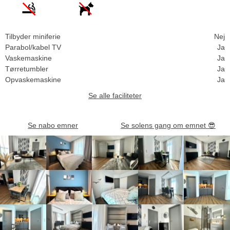
Tilbyder miniferie
Nej
Parabol/kabel TV
Ja
Vaskemaskine
Ja
Tørretumbler
Ja
Opvaskemaskine
Ja
Se alle faciliteter
Se nabo emner
Se solens gang om emnet
😎