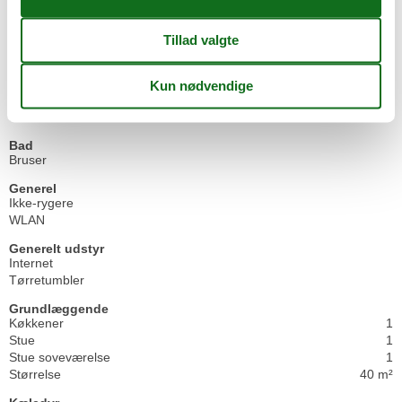
von Mai bis September nur wochenweise mit Anreise- und
Abreisetagen von Freitag - Sonntag buchbar.
Faciliteter
Afstand
Strandafstand >500m
Bad
Bruser
Generel
Ikke-rygere
WLAN
Generelt udstyr
Internet
Tørretumbler
Grundlæggende
Køkkener
1
Stue
1
Stue soveværelse
1
Størrelse
40 m²