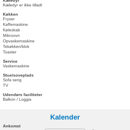
Kæledyr
Kæledyr er ikke tilladt
Køkken
Fryser
Kaffemaskine
Køleskab
Mikroovn
Opvaskemaskine
Tekøkken/blok
Toaster
Service
Vaskemaskine
Stue/soveplads
Sofa seng
TV
Udendørs faciliteter
Balkon / Loggia
Kalender
Ankomst