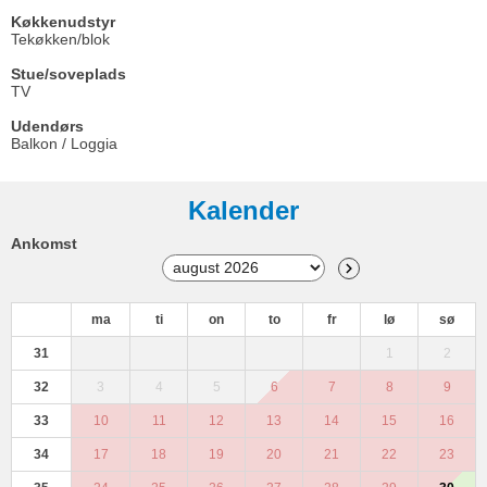
Køkkenudstyr
Tekøkken/blok
Stue/soveplads
TV
Udendørs
Balkon / Loggia
Kalender
Ankomst
ma
ti
on
to
fr
lø
sø
31
1
2
32
3
4
5
6
7
8
9
33
10
11
12
13
14
15
16
34
17
18
19
20
21
22
23