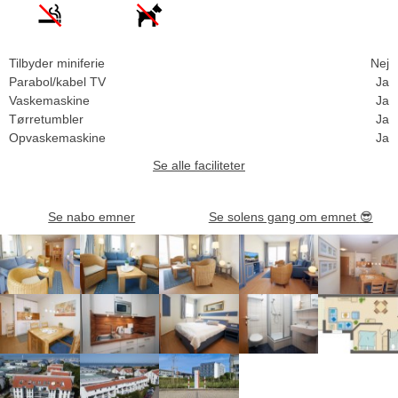
Tilbyder miniferie
Nej
Parabol/kabel TV
Ja
Vaskemaskine
Ja
Tørretumbler
Ja
Opvaskemaskine
Ja
Se alle faciliteter
Se nabo emner
Se solens gang om emnet
😎