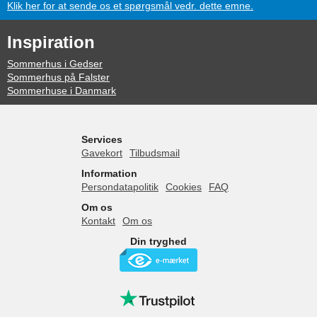
Klik her for at sende os et spørgsmål vedr. dette emne.
Inspiration
Sommerhus i Gedser
Sommerhus på Falster
Sommerhuse i Danmark
Services
Gavekort
Tilbudsmail
Information
Persondatapolitik
Cookies
FAQ
Om os
Kontakt
Om os
Din tryghed