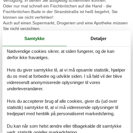
Verfügung, in denen Sie ausgiebig schlemmen können.
Oder nur mal schnell ein Fischbrötchen auf die Hand - die
Fischbrötchen-Bude in der Strandstraße ist heiß begehrt, Sie
können sie nicht verfehlen!
Auch auf einen Supermarkt, Drogerien und eine Apotheke müssen
Sie nicht verzichten.
Ein kleines Abenteuer bietet eine Fahrt mit der historischen
Samtykke
Detaljer
Dampfeisenbahn "Molli" - ein unvergessliches Erlebnis.
Nødvendige cookies sikrer, at siden fungerer, og de kan
Ausstattungen:
Das mit viel Liebe zum Detail eingerichtete 2-Zimmer-Apartment in
derfor ikke fravælges.
der zweiten Etage bietet Ihnen auf 39 m² alles, was Sie für Ihren
Urlaub benötigen.
Hvis du giver samtykke til, at vi må opsamle statistik, hjælper
Genießen Sie Ihren Aufenthalt in dieser kleinen Wohlfühloase!
du os med at forbedre og udvikle siden. I så fald vil der blive
videresendt anonymiserede oplysninger til vores
Der komfortabel eingerichtete Wohnbereich ist mit einer Sofa- und
underleverandører.
Sesselecke ausgestattet; der ideale Platz, um die Seele baumeln
zu lassen. Ein Flachbildschirm-TV steht Ihnen für Ihre Unterhaltung
Hvis du accepterer brug af alle cookies, giver du (ud over
ebenfalls zur Verfügung. Hier können Sie einen ereignisreichen Tag
statistik) samtykke til, at vi må videresende oplysninger til
gemütlich ausklingen lassen.
tredjepart med henblik på personaliseret markedsføring.
An den Wohnbereich grenzt die kleine Küchenzeile, welche voll
ausgestattet ist. Hier finden Sie einen Kühlschrank, einen 2-Platten-
Du kan når som helst ændre eller tilbagekalde dit samtykke
Herd, Toaster, Kaffeemaschine, Wasserkocher, Mikrowelle,
vedr. statistik og/eller markedsføring.