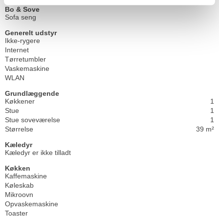
Bo & Sove
Sofa seng
Generelt udstyr
Ikke-rygere
Internet
Tørretumbler
Vaskemaskine
WLAN
Grundlæggende
Køkkener
1
Stue
1
Stue soveværelse
1
Størrelse
39 m²
Kæledyr
Kæledyr er ikke tilladt
Køkken
Kaffemaskine
Køleskab
Mikroovn
Opvaskemaskine
Toaster