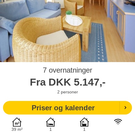
7 overnatninger
Fra
DKK
5.147,-
2
personer
Priser og kalender
39 m²
1
1