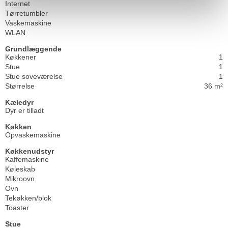
Internet
Tørretumbler
Vaskemaskine
WLAN
Grundlæggende
Køkkener
1
Stue
1
Stue soveværelse
1
Størrelse
36 m²
Kæledyr
Dyr er tilladt
Køkken
Opvaskemaskine
Køkkenudstyr
Kaffemaskine
Køleskab
Mikroovn
Ovn
Tekøkken/blok
Toaster
Stue