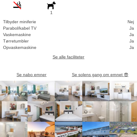
1
Tilbyder miniferie
Nej
Parabol/kabel TV
Ja
Vaskemaskine
Ja
Tørretumbler
Ja
Opvaskemaskine
Ja
Se alle faciliteter
Se nabo emner
Se solens gang om emnet
😎