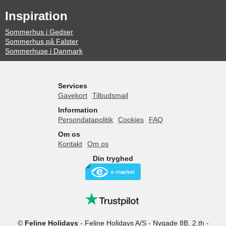
Inspiration
Sommerhus i Gedser
Sommerhus på Falster
Sommerhuse i Danmark
Services
Gavekort
Tilbudsmail
Information
Persondatapolitik
Cookies
FAQ
Om os
Kontakt
Om os
Din tryghed
©
Feline Holidays
-
Feline Holidays A/S
-
Nygade 8B, 2.th -