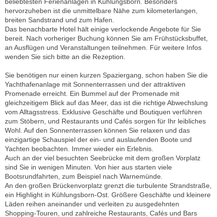
beliebtesten Ferienanlagen in Kühlungsborn. Besonders
hervorzuheben ist die unmittelbare Nähe zum kilometerlangen,
breiten Sandstrand und zum Hafen.
Das benachbarte Hotel hält einige verlockende Angebote für Sie
bereit. Nach vorheriger Buchung können Sie am Frühstücksbuffet,
an Ausflügen und Veranstaltungen teilnehmen. Für weitere Infos
wenden Sie sich bitte an die Rezeption.
Sie benötigen nur einen kurzen Spaziergang, schon haben Sie die
Yachthafenanlage mit Sonnenterrassen und der attraktiven
Promenade erreicht. Ein Bummel auf der Promenade mit
gleichzeitigem Blick auf das Meer, das ist die richtige Abwechslung
vom Alltagsstress. Exklusive Geschäfte und Boutiquen verführen
zum Stöbern, und Restaurants und Cafés sorgen für Ihr leibliches
Wohl. Auf den Sonnenterrassen können Sie relaxen und das
einzigartige Schauspiel der ein- und auslaufenden Boote und
Yachten beobachten. Immer wieder ein Erlebnis.
Auch an der viel besuchten Seebrücke mit dem großen Vorplatz
sind Sie in wenigen Minuten. Von hier aus starten viele
Bootsrundfahrten, zum Beispiel nach Warnemünde.
An den großen Brückenvorplatz grenzt die turbulente Strandstraße,
ein Highlight in Kühlungsborn-Ost. Größere Geschäfte und kleinere
Läden reihen aneinander und verleiten zu ausgedehnten
Shopping-Touren, und zahlreiche Restaurants, Cafés und Bars