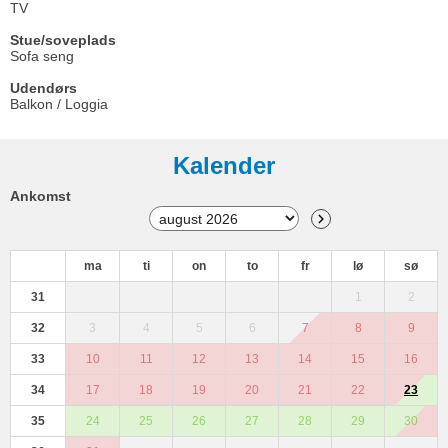
TV
Stue/soveplads
Sofa seng
Udendørs
Balkon / Loggia
Kalender
Ankomst
ma
ti
on
to
fr
lø
sø
31
1
2
32
3
4
5
6
7
8
9
33
10
11
12
13
14
15
16
34
17
18
19
20
21
22
23
35
24
25
26
27
28
29
30