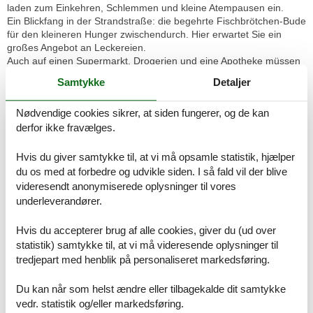
laden zum Einkehren, Schlemmen und kleine Atempausen ein.
Ein Blickfang in der Strandstraße: die begehrte Fischbrötchen-Bude
für den kleineren Hunger zwischendurch. Hier erwartet Sie ein
großes Angebot an Leckereien.
Auch auf einen Supermarkt, Drogerien und eine Apotheke müssen
Sie nicht verzichten.
Samtykke
Detaljer
Nicht zu vergessen die historische Dampflok "Molli". Eine kleine
Reise mit "Molli" ist immer wieder etwas Besonderes, die Sie so
Nødvendige cookies sikrer, at siden fungerer, og de kan
schnell nicht vergessen werden. Überzeugen Sie sich selbst!
derfor ikke fravælges.
Ausstattungen:
Das gemütliche 2-Zimmer-Apartment in der zweiten Etage verfügt
Hvis du giver samtykke til, at vi må opsamle statistik, hjælper
über 36 qm Wohnfläche und umfasst Wohn-, Küchen- und
du os med at forbedre og udvikle siden. I så fald vil der blive
Schlafbereich.
videresendt anonymiserede oplysninger til vores
underleverandører.
Der Wärme und Komfort ausstrahlende Wohnbereich ist mit einer
Sofa- und Sesselecke eingerichtet, die nach einem ereignisreichen
Hvis du accepterer brug af alle cookies, giver du (ud over
Urlaubstag zum Entspannen einlädt.
statistik) samtykke til, at vi må videresende oplysninger til
tredjepart med henblik på personaliseret markedsføring.
An den Wohnbereich grenzt die kleine, voll ausgestattete
Küchenzeile, hier müssen Sie für die Zubereitung Ihrer Mahlzeiten
auf nichts verzichten. Diese können Sie bequem am vorhandenen
Du kan når som helst ændre eller tilbagekalde dit samtykke
Esstisch einnehmen.
vedr. statistik og/eller markedsføring.