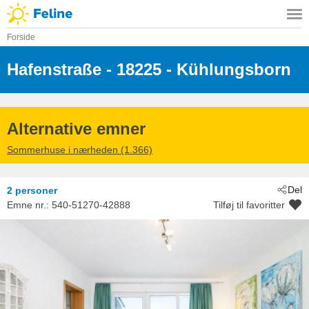
Forside
Hafenstraße
 - 18225
 - Kühlungsborn
Alternative emner
Sommerhuse i nærheden (1.366)
Del
2 personer
Emne nr.:
540-51270-42888
Tilføj til favoritter