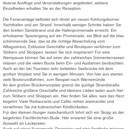
diverse Ausflüge und Veranstaltungen angeboten, weitere
Einzelheiten erhalten Sie an der Rezeption.
Die Ferienanlage befindet sich direkt am neuen Kühlungsborner
Yachthafen und am Strand. Innerhalb weniger Schritte haben Sie
den breiten Sandstrand und die Hafenpromenade erreicht. Ein
erholsamer Spaziergang auf der Promenade, ein Blick auf die blau
schimmernde See, das ist die richtige Abwechslung vom
Alltagsstress. Exklusive Geschäfte und Boutiquen verführen zum
Stöbern und Shoppen, lassen Sie sich inspirieren! Für eine
Atempause können Sie auf einer der zahlreichen Sonnenterrassen
relaxen und die vielen Boote beim Ein- und Ausfahren beobachten.
Auch an der bei Touristen sehr beliebten Seebrücke mit dem
großen Vorplatz sind Sie in wenigen Minuten. Von hier aus starten
viele Bootsrundfahrten, zum Beispiel nach Warnemünde.
An den großen Brückenvorplatz grenzt die quirlige Strandstraße.
Zahlreiche größere Geschäfte und kleinere Läden laden auch hier
zum Stöbern und Shoppen ein. Hier finden Sie alles, was das Herz
begehrt. Viele Restaurants und Cafés reihen aneinander und
verwöhnen Sie mit kulinarischen Köstlichkeiten.
Für den kleinen Hunger zwischendurch lohnt sich ein Stopp an der
begehrten Fischbrötchen-Bude. Hier erwartet Sie eine große
Auswahl an Leckereien.
Auch auf einen Supermarkt, Drogerien und eine Apotheke müssen