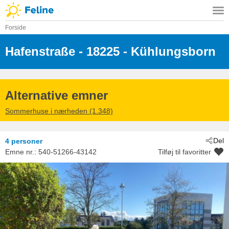
Forside
Hafenstraße
 - 18225
 - Kühlungsborn
Alternative emner
Sommerhuse i nærheden (1.348)
Del
4 personer
Emne nr.:
540-51266-43142
Tilføj til favoritter