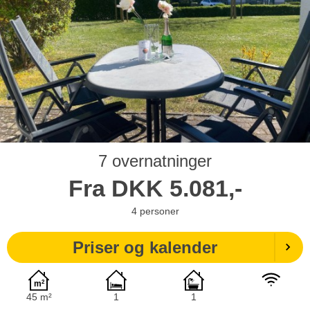
7 overnatninger
Fra
DKK
5.081,-
4
personer
Priser og kalender
45 m²
1
1