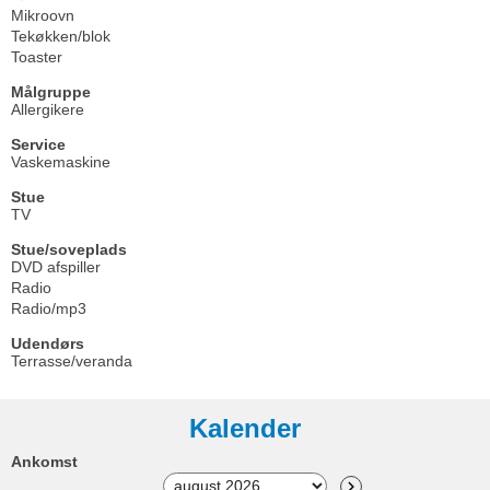
Mikroovn
Tekøkken/blok
Toaster
Målgruppe
Allergikere
Service
Vaskemaskine
Stue
TV
Stue/soveplads
DVD afspiller
Radio
Radio/mp3
Udendørs
Terrasse/veranda
Kalender
Ankomst