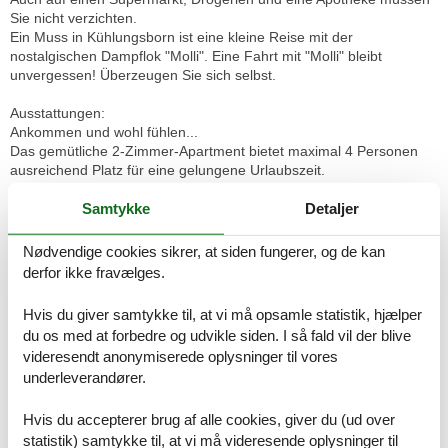
Sie nicht verzichten.
Ein Muss in Kühlungsborn ist eine kleine Reise mit der
nostalgischen Dampflok "Molli". Eine Fahrt mit "Molli" bleibt
unvergessen! Überzeugen Sie sich selbst.
Ausstattungen:
Ankommen und wohl fühlen...
Das gemütliche 2-Zimmer-Apartment bietet maximal 4 Personen
ausreichend Platz für eine gelungene Urlaubszeit.
Samtykke
Detaljer
Freuen Sie sich auf entspannte Stunden im behaglichen
Wohnbereich. Dieser verfügt über eine bequeme Couchgarnitur,
die für die Nacht einen Schlafplatz für 2 Personen bietet. Am Abend
Nødvendige cookies sikrer, at siden fungerer, og de kan
können Sie hier gemütlich beisammensitzen und bei einem
derfor ikke fravælges.
leckeren Getränk einen spannenden Tag gemeinsam Revue
passieren lassen. Für Ihre Unterhaltung sorgt ein großer Flachbild-
Hvis du giver samtykke til, at vi må opsamle statistik, hjælper
Fernseher.
du os med at forbedre og udvikle siden. I så fald vil der blive
videresendt anonymiserede oplysninger til vores
An den Wohnbereich grenzt der Essbereich mit einer kleinen
underleverandører.
Küchenzeile, die voll ausgestattet ist. Hier finden Sie einen 2-
Platten-Herd, Kühlschrank, Mikrowelle mit Heißluft und Grill,
Toaster, Kaffeemaschine, Wasserkocher und natürlich genügend
Hvis du accepterer brug af alle cookies, giver du (ud over
Geschirr.
statistik) samtykke til, at vi må videresende oplysninger til