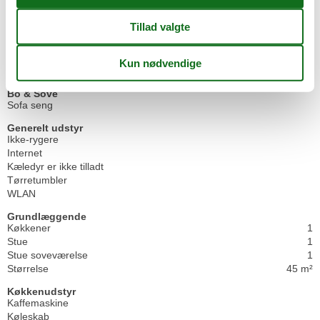
Faciliteter
Afstand
Strandafstand >500m
Badeværelse
Bruser
Bo & Sove
Sofa seng
Generelt udstyr
Ikke-rygere
Internet
Kæledyr er ikke tilladt
Tørretumbler
WLAN
Grundlæggende
Køkkener
1
Stue
1
Stue soveværelse
1
Størrelse
45 m²
Køkkenudstyr
Kaffemaskine
Køleskab