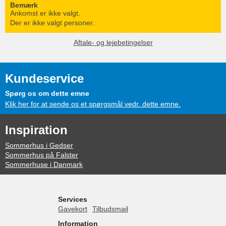
Bemærk
Ankomst er ikke valgt.
Der er ikke valgt personer.
Aftale- og lejebetingelser
Kundeservice
Spørg os om dette emne
Klik her for at sende os et spørgsmål vedr. dette emne.
Inspiration
Sommerhus i Gedser
Sommerhus på Falster
Sommerhuse i Danmark
Services
Gavekort
Tilbudsmail
Information