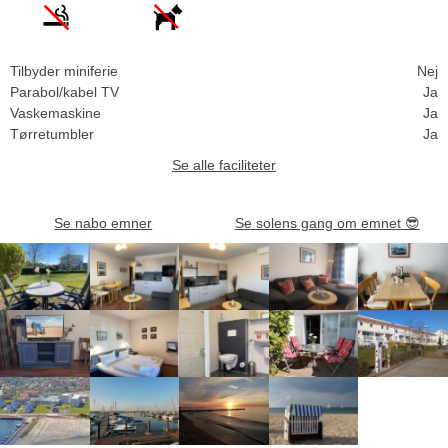
Tilbyder miniferie
Nej
Parabol/kabel TV
Ja
Vaskemaskine
Ja
Tørretumbler
Ja
Se alle faciliteter
Se nabo emner
Se solens gang om emnet
😎