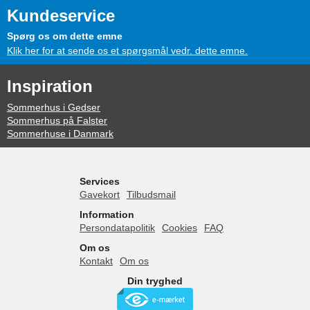
Kundeservice
Spørg os om dette emne
Klik her for at sende os et spørgsmål vedr. dette emne.
Inspiration
Sommerhus i Gedser
Sommerhus på Falster
Sommerhuse i Danmark
Services
Gavekort
Tilbudsmail
Information
Persondatapolitik
Cookies
FAQ
Om os
Kontakt
Om os
Din tryghed