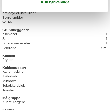
Ikke-rygere
Internet
Kæledyr er ikke tilladt
Tørretumbler
WLAN
Grundlæggende
Køkkener
1
Stue
1
Stue soveværelse
1
Størrelse
27 m²
Køkken
Fryser
Køkkenudstyr
Kaffemaskine
Køleskab
Mikroovn
Tekøkken/blok
Toaster
Målgruppe
Ældre borgere
Service