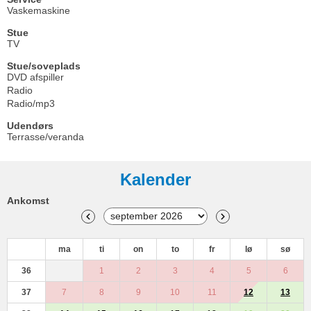
Vaskemaskine
Stue
TV
Stue/soveplads
DVD afspiller
Radio
Radio/mp3
Udendørs
Terrasse/veranda
Kalender
Ankomst
ma
ti
on
to
fr
lø
sø
36
1
2
3
4
5
6
37
7
8
9
10
11
12
13