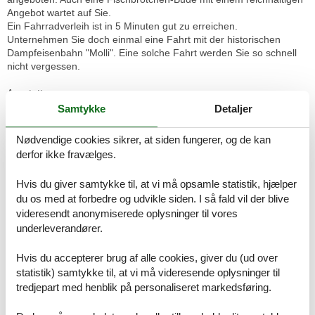
Angebot wartet auf Sie.
Ein Fahrradverleih ist in 5 Minuten gut zu erreichen.
Unternehmen Sie doch einmal eine Fahrt mit der historischen
Dampfeisenbahn "Molli". Eine solche Fahrt werden Sie so schnell
nicht vergessen.
Ausstattungen:
Klein, aber fein!
Samtykke
Detaljer
Das gemütlich eingerichtete 1-Zimmer-Apartment im Erdgeschoss
bietet Ihnen auf 27 m² ausreichend Platz für einen gelungenen
Nødvendige cookies sikrer, at siden fungerer, og de kan
Urlaub. Eine kleine Wohlfühloase, in der Sie auf nichts verzichten
derfor ikke fravælges.
müssen.
Hvis du giver samtykke til, at vi må opsamle statistik, hjælper
Der komfortable Wohnbereich ist mit zwei Cocktailsesseln, einem
du os med at forbedre og udvikle siden. I så fald vil der blive
32 Zoll-LED-Flach-TV und einer HiFi-Anlage mit USB Anschluss
videresendt anonymiserede oplysninger til vores
eingerichtet. Der Essbereich ist mit zwei Lederstühlen
ausgestatttet.
underleverandører.
Gesellschaftsspiele und Bücher bieten wir Ihnen zur Unterhaltung
Hvis du accepterer brug af alle cookies, giver du (ud over
kostenlos an.
statistik) samtykke til, at vi må videresende oplysninger til
tredjepart med henblik på personaliseret markedsføring.
Einen erholsamen Schlaf finden Sie auf dem gemütlichen
Doppelbett mit neuen Lattenrosten (Kopf und Fußteil