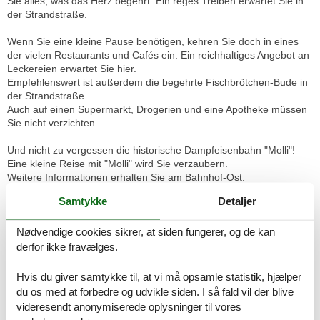
Sie alles, was das Herz begehrt. Ein reges Treiben erwartet Sie in
der Strandstraße.
Wenn Sie eine kleine Pause benötigen, kehren Sie doch in eines
der vielen Restaurants und Cafés ein. Ein reichhaltiges Angebot an
Leckereien erwartet Sie hier.
Empfehlenswert ist außerdem die begehrte Fischbrötchen-Bude in
der Strandstraße.
Auch auf einen Supermarkt, Drogerien und eine Apotheke müssen
Sie nicht verzichten.
Und nicht zu vergessen die historische Dampfeisenbahn "Molli"!
Eine kleine Reise mit "Molli" wird Sie verzaubern.
Weitere Informationen erhalten Sie am Bahnhof-Ost.
Samtykke
Detaljer
Ausstattungen:
Das gemütliche 2-Zimmer-Apartment in der ersten Etage ist im
Nødvendige cookies sikrer, at siden fungerer, og de kan
Landhausstil eingerichtet und bietet Ihnen auf 46 m² genügend
Platz für einen erholsamen Urlaub.
derfor ikke fravælges.
Der komfortable Wohnbereich ist mit einem bequemen Schlafsofa
Hvis du giver samtykke til, at vi må opsamle statistik, hjælper
und einer Korbsesselecke ausgestattet.
du os med at forbedre og udvikle siden. I så fald vil der blive
Hier können Sie es sich gemütlich machen nach einem
videresendt anonymiserede oplysninger til vores
ereignisreichen Tag. Ein Flachbildschirm-TV sorgt für Ihre