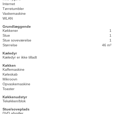
Internet
Tørretumbler
Vaskemaskine
WLAN
Grundlæggende
Køkkener
1
Stue
1
Stue soveværelse
1
Størrelse
46 m²
Kæledyr
Kæledyr er ikke tilladt
Køkken
Kaffemaskine
Køleskab
Mikroovn
Opvaskemaskine
Toaster
Køkkenudstyr
Tekøkken/blok
Stue/soveplads
DVD afspiller