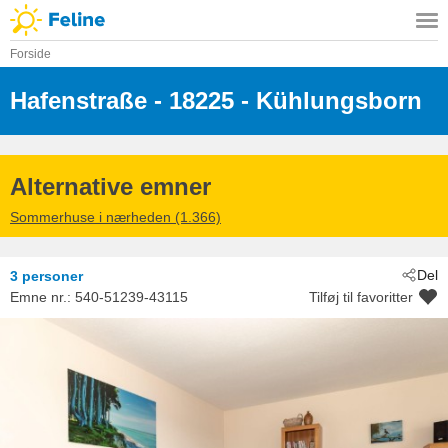
Forside
Hafenstraße
 - 18225
 - Kühlungsborn
Alternative emner
Sommerhuse i nærheden (1.366)
Del
3 personer
Emne nr.:
540-51239-43115
Tilføj til favoritter