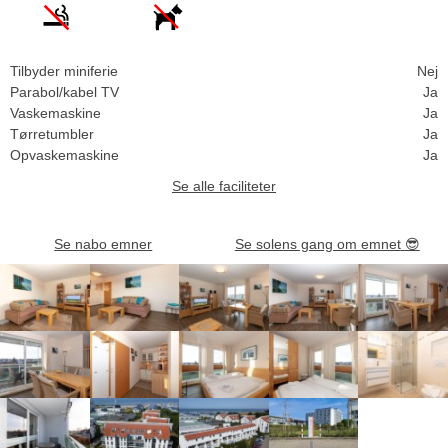
Tilbyder miniferie
Nej
Parabol/kabel TV
Ja
Vaskemaskine
Ja
Tørretumbler
Ja
Opvaskemaskine
Ja
Se alle faciliteter
Se nabo emner
Se solens gang om emnet
😎