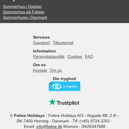
Sommerhus i Gedser
Sommerhus på Falster
Sommerhuse i Danmark
Services
Gavekort
Tilbudsmail
Information
Persondatapolitik
Cookies
FAQ
Om os
Kontakt
Om os
Din tryghed
©
Feline Holidays
-
Feline Holidays A/S
-
Nygade 8B, 2.th -
DK-7400
Herning
-
Danmark -
Tlf:
(+45) 8724 2251
-
Email:
info@feline.dk
Momsnr.: DK26347688