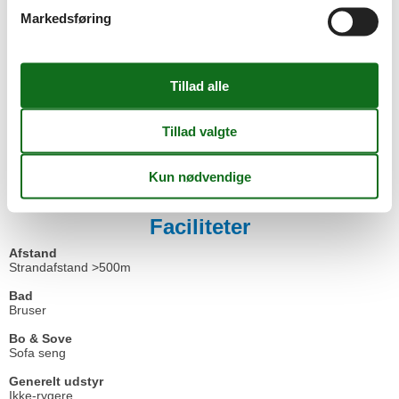
Markedsføring
Nach der Buchung stehen Ihnen zusätzlich die
Zahlungsmöglichkeiten Banküberweisung, Kreditkarte und
Google/Apple Pay zur Verfügung. Weitere Informationen
entnehmen Sie bitte Ihrer Buchungsbestätigung.
Die Preise verstehen sich pro Übernachtung, einschließlich einem
Stellplatz. Hinzu kommt in jedem Fall die Kurtaxe. Das
Wäschepaket beinhaltet die Bettbezüge, ein Duschhandtuch, eine
Duschvorlage, zwei Handtücher und ein Geschirrhandtuch. In der
Zeit von Mai bis September nur wochenweise mit Anreise- und
Abreisetagen von Freitag - Sonntag buchbar.
Faciliteter
Afstand
Strandafstand >500m
Bad
Bruser
Bo & Sove
Sofa seng
Generelt udstyr
Ikke-rygere