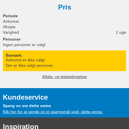
Pris
Periode
Ankomst
Afrejse
Varighed
1 uge
Personer
Ingen personer er valgt
Bemærk
Ankomst er ikke valgt.
Der er ikke valgt personer.
Aftale- og lejebetingelser
Kundeservice
Spørg os om dette emne
Klik her for at sende os et spørgsmål vedr. dette emne.
Inspiration