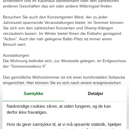
schlendern und im Kaufhaus Bartelsmann oder den zahlreichen
anderen Geschäften das ein oder andere Mitbringsel finden.
Besuchen Sie auch den Konzertgarten West, der zu jeder
Jahreszeit spannende Veranstaltungen bietet. Im Sommer können
Sie sich von den zahlreichen Konzerten und Shanty-Klängen
verzaubern lassen. Im Winter bietet Ihnen die Eisbahn genügend
"Action". Auch der nah gelegene Baltic-Platz ist immer einen
Besuch wert.
Ausstattungen:
Die Wohnung befindet sich, zur Westseite gelegen, im Erdgeschoss
der "Sonnenresidenz II".
Das gemütliche Wohnzimmmer ist mit einer komfortablen Sofaecke
eingerichtet. Hier können Sie es sich nach einem ereignisreichen
Strandtag mit der Familie gemütlich machen. Zu Ihrem
Samtykke
Detaljer
Entertainment stehen Ihnen ein großer Flatscreen und ein CD-
Radio zur Verfügung. Das Sofa lässt sich schnell und einfach zu
einer weiteren Schlafmöglichkeit für eine Person umbauen.
Nødvendige cookies sikrer, at siden fungerer, og de kan
derfor ikke fravælges.
Die moderne und voll ausgestattete Küche ist durch zwei kleine
Treppenstufen getrennt vom Wohnbereich. Hier müssen Sie für die
Hvis du giver samtykke til, at vi må opsamle statistik, hjælper
Zubereitung Ihrer Mahlzeiten auf nichts verzichten.