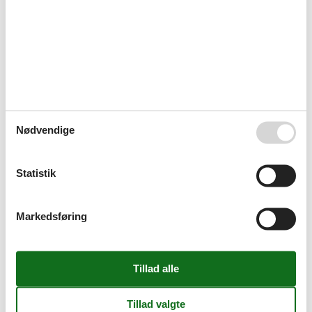
Sofortüberweisung und Google/Apple Pay zur Verfügung. Weitere
Informationen entnehmen Sie bitte Ihrer Buchungsbestätigung.
Die Preise verstehen sich pro Übernachtung, einschließlich einem
Stellplatz. Hinzu kommt in jedem Fall die Kurtaxe. Das
Wäschepaket beinhaltet die Bettbezüge, ein Duschhandtuch, eine
Duschvorlage, zwei Handtücher und ein Geschirrhandtuch. In der
Zeit von Mai - September nur wochenweise mit Anreise- und
Abreisetagen von Freitag - Sonntag buchbar.Last-Minute –Preise
gelten nur für Buchung ab 3 Übernachtungen!
Nødvendige
Faciliteter
Bad
Statistik
Bruser
Generelt udstyr
Ikke-rygere
Markedsføring
Internet
Tørretumbler
Vaskemaskine
WLAN
Grundlæggende
Køkkener
1
Stue
1