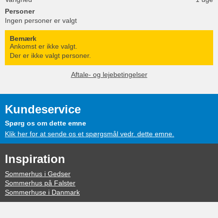
Personer
Ingen personer er valgt
Bemærk
Ankomst er ikke valgt.
Der er ikke valgt personer.
Aftale- og lejebetingelser
Kundeservice
Spørg os om dette emne
Klik her for at sende os et spørgsmål vedr. dette emne.
Inspiration
Sommerhus i Gedser
Sommerhus på Falster
Sommerhuse i Danmark