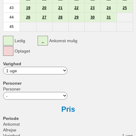
43
19
20
21
22
23
24
25
44
26
27
28
29
30
31
45
Ledig
Ankomst mulig
Optaget
Varighed
Personer
Personer
Pris
Periode
Ankomst
Afrejse
Varighed
1 uge