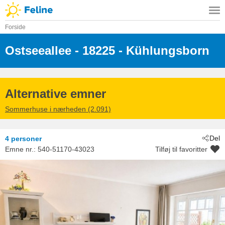
Forside
Ostseeallee
 - 18225
 - Kühlungsborn
Alternative emner
Sommerhuse i nærheden (2.091)
Del
4 personer
Emne nr.:
540-51170-43023
Tilføj til favoritter