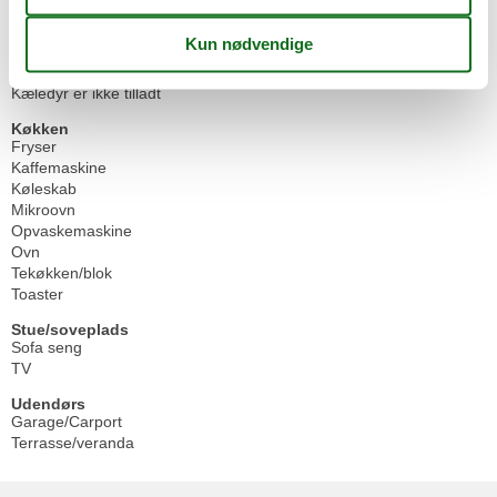
Stue soveværelse
1
Størrelse
55 m²
Kæledyr
Kæledyr er ikke tilladt
Køkken
Fryser
Kaffemaskine
Køleskab
Mikroovn
Opvaskemaskine
Ovn
Tekøkken/blok
Toaster
Stue/soveplads
Sofa seng
TV
Udendørs
Garage/Carport
Terrasse/veranda