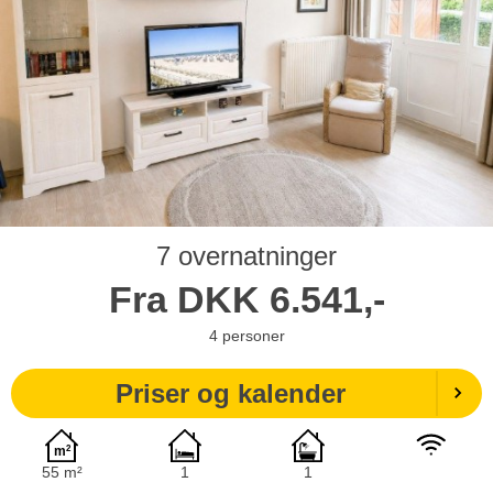
7 overnatninger
Fra
DKK
6.541,-
4
personer
Priser og kalender
55 m²
1
1