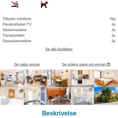
Tilbyder miniferie
Nej
Parabol/kabel TV
Ja
Vaskemaskine
Ja
Tørretumbler
Ja
Opvaskemaskine
Ja
Se alle faciliteter
Se nabo emner
Se solens gang om emnet
😎
Beskrivelse