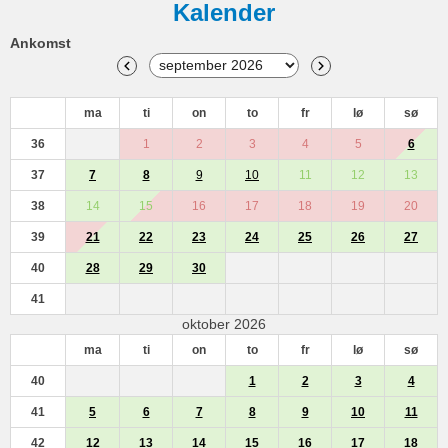
Kalender
Ankomst
ma
ti
on
to
fr
lø
sø
36
1
2
3
4
5
6
37
7
8
9
10
11
12
13
38
14
15
16
17
18
19
20
39
21
22
23
24
25
26
27
40
28
29
30
41
oktober 2026
ma
ti
on
to
fr
lø
sø
40
1
2
3
4
41
5
6
7
8
9
10
11
42
12
13
14
15
16
17
18