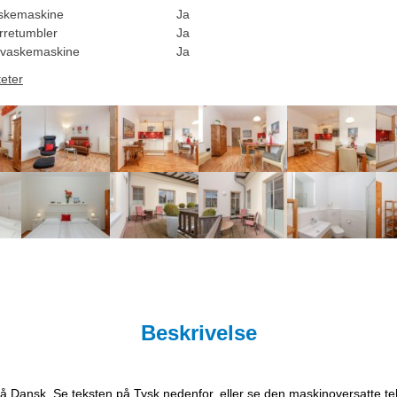
skemaskine
Ja
rretumbler
Ja
vaskemaskine
Ja
teter
Beskrivelse
på Dansk. Se teksten på Tysk nedenfor, eller se den maskinoversatte t