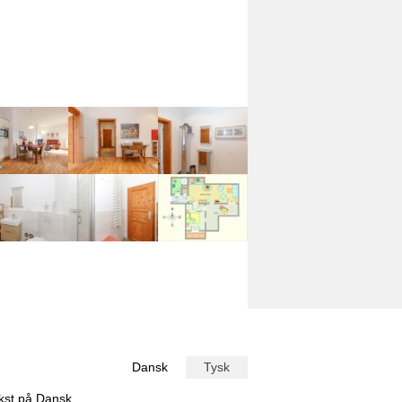
Dansk
Tysk
ekst på
Dansk
.