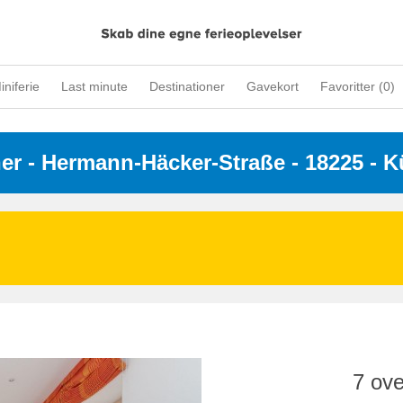
iniferie
Last minute
Destinationer
Gavekort
Favoritter (
0
)
ner
 - 
Hermann-Häcker-Straße
 - 18225
 - 
7 ove