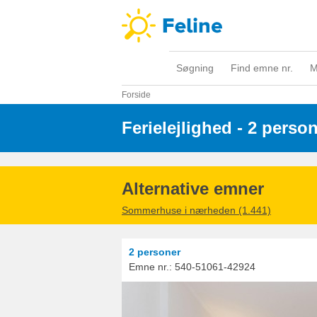
Søgning
Find emne nr.
M
Forside
Ferielejlighed - 2 perso
Alternative emner
Sommerhuse i nærheden (1.441)
2 personer
Emne nr.:
540-51061-42924