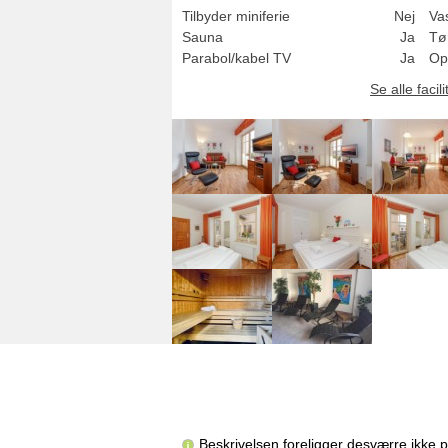
Tilbyder miniferie
Nej
Va
Sauna
Ja
Tø
Parabol/kabel TV
Ja
Op
Se alle facili
Beskrivelsen foreligger desværre ikke 