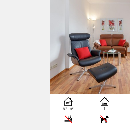
57 m²
1