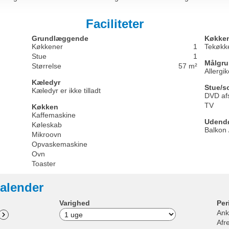
Faciliteter
Grundlæggende
Køkken
Køkkener
1
Tekøkk
Stue
1
Målgr
Størrelse
57 m²
Allergi
Kæledyr
Stue/s
Kæledyr er ikke tilladt
DVD afs
TV
Køkken
Kaffemaskine
Udend
Køleskab
Balkon 
Mikroovn
Opvaskemaskine
Ovn
Toaster
alender
Varighed
Per
Ank
Afr