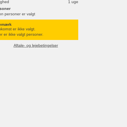
ighed
1 uge
soner
en personer er valgt
emærk
komst er ikke valgt.
r er ikke valgt personer.
Aftale- og lejebetingelser