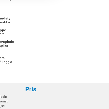
udstyr
en/blok
uppe
kere
oveplads
piller
ørs
/ Loggia
Pris
iode
omst
ejse