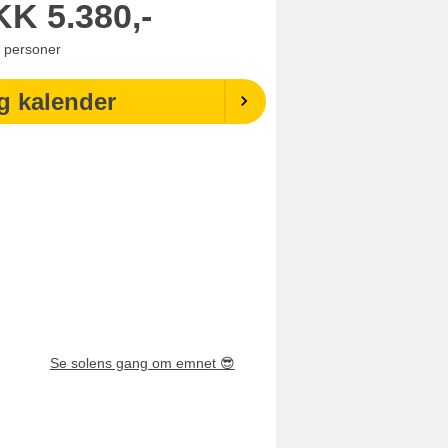
KK
5.380,-
personer
g kalender
Se solens gang om emnet
😎