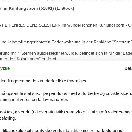
² in Kühlungsborn (51061) (1. Stock)
ende FERIENRESIDENZ SEESTERN im wunderschönen Kühlungsborn - Ort
und liebevoll eingerichteten Ferienwohnung in der Residenz "Seestern
erung mit 4 Sternen ausgezeichnet wurde, befindet sich in ruhiger La
nter den Kolonnaden" entfernt.
 bis zu der längsten Strandpromenade Deutschlands.
ykke
Det
erbindende Stadtwald, lädt zum Spazierengehen , Joggen, Nordic-Walk
den fungerer, og de kan derfor ikke fravælges.
 das gesundheitsfördernde, milde Reizklima in Kühlungsborn.
 må opsamle statistik, hjælper du os med at forbedre og udvikle siden. I
ninger til vores underleverandører.
t in unserer Ferienwohnung wohl fühlen.
ookies, giver du (ud over statistik) samtykke til, at vi må videresende
en und bequem mit dem Fahrstuhl oder über das Treppenhaus zu errei
dsføring.
einem Sessel, einem Relax-Sessel, einem Kabel-TV-Flachbildschirm, ei
 tilbagekalde dit samtykke vedr. statistik og/eller markedsføring.