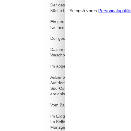
Der geschmackvoll gestaltete Essbereich gr
Se også vores
Persondatapolitik
Küche bietet.
Ein geräumiges, ruhiges Schlafzimmer sorg
für Ihre Wertsachen befindet. Eine separat
Der gesamte Wohn-/Schlafbereich ist mit h
Das im mediterranen Stil geflieste, gerä
Waschbecken mit Unterschrank sowie einem
Im abgeschlossenen Flur befinden sich ein
Außenbereich:
Auf dem mit hübschen Möbeln und großen 
Süd-Ost-Richtung können Sie morgens schon
ereignisreichen Tag gemütlich ausklingen l
Vom Balkon aus blicken Sie auf den wunde
Im Erdgeschoss befindet sich eine Sauna 
Im Keller stehen Ihnen ein großer Abstell
Münzgeräte.