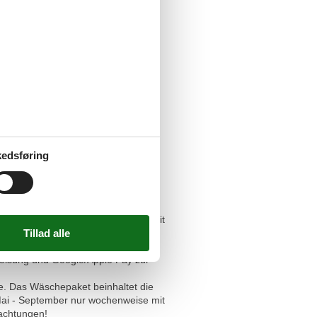
ünscht ist.
edsføring
xe. Das Wäschepaket beinhaltet die
Mai - September nur wochenweise mit
nachtungen!
weisung und Google/Apple Pay zur
xe. Das Wäschepaket beinhaltet die
Mai - September nur wochenweise mit
nachtungen!