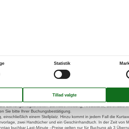
s Rücksicht auf andere Gäste das Rauchen in dieser Wohnung nicht erw
nde zu Hause zu lassen.
ge
Statistik
Mark
, einschließlich einem Stellplatz. Hinzu kommt in jedem Fall die Kurta
vorlage, zwei Handtücher und ein Geschirrhandtuch. In der Zeit von 
onntag buchbar.Last-Minute –Preise gelten nur für Buchung ab 3 Über
die Zahlungsmöglichkeiten Banküberweisung, Kreditkarte, Sofortüber
n Sie bitte Ihrer Buchungsbestätigung.
, einschließlich einem Stellplatz. Hinzu kommt in jedem Fall die Kurta
vorlage, zwei Handtücher und ein Geschirrhandtuch. In der Zeit von 
onntag buchbar.Last-Minute –Preise gelten nur für Buchung ab 3 Über