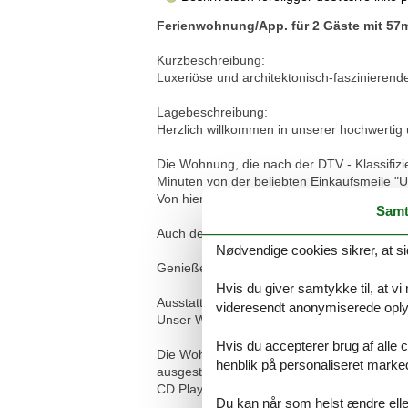
Ferienwohnung/App. für 2 Gäste mit 57m
Kurzbeschreibung:
Luxeriöse und architektonisch-faszinier
Lagebeschreibung:
Herzlich willkommen in unserer hochwertig 
Die Wohnung, die nach der DTV - Klassifizi
Minuten von der beliebten Einkaufsmeile "U
Von hier sind es nur noch wenige Schritte
Samt
Auch der nahe gelegene, beide Ortsteile v
Nødvendige cookies sikrer, at si
Genießen Sie auch in der kalten Jahreszeit
Hvis du giver samtykke til, at vi
Ausstattungen:
videresendt anonymiserede oplys
Unser Wunsch ist es, dass Sie sich als Gas
Hvis du accepterer brug af alle c
Die Wohnung ist im 1. Obergeschoss geleg
henblik på personaliseret marke
ausgestattet mit einem gemütlichen Sofa, 
CD Player sowie einem DVD Player.
Du kan når som helst ændre eller