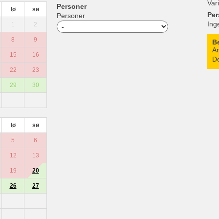
Var
Personer
lø
sø
Per
Personer
Ing
1
2
8
9
B
An
15
16
De
22
23
29
30
lø
sø
5
6
12
13
19
20
26
27