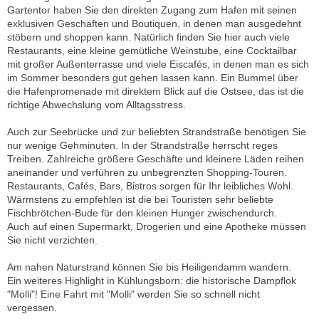
Gartentor haben Sie den direkten Zugang zum Hafen mit seinen
exklusiven Geschäften und Boutiquen, in denen man ausgedehnt
stöbern und shoppen kann. Natürlich finden Sie hier auch viele
Restaurants, eine kleine gemütliche Weinstube, eine Cocktailbar
mit großer Außenterrasse und viele Eiscafés, in denen man es sich
im Sommer besonders gut gehen lassen kann. Ein Bummel über
die Hafenpromenade mit direktem Blick auf die Ostsee, das ist die
richtige Abwechslung vom Alltagsstress.
Auch zur Seebrücke und zur beliebten Strandstraße benötigen Sie
nur wenige Gehminuten. In der Strandstraße herrscht reges
Treiben. Zahlreiche größere Geschäfte und kleinere Läden reihen
aneinander und verführen zu unbegrenzten Shopping-Touren.
Restaurants, Cafés, Bars, Bistros sorgen für Ihr leibliches Wohl.
Wärmstens zu empfehlen ist die bei Touristen sehr beliebte
Fischbrötchen-Bude für den kleinen Hunger zwischendurch.
Auch auf einen Supermarkt, Drogerien und eine Apotheke müssen
Sie nicht verzichten.
Am nahen Naturstrand können Sie bis Heiligendamm wandern.
Ein weiteres Highlight in Kühlungsborn: die historische Dampflok
"Molli"! Eine Fahrt mit "Molli" werden Sie so schnell nicht
vergessen.