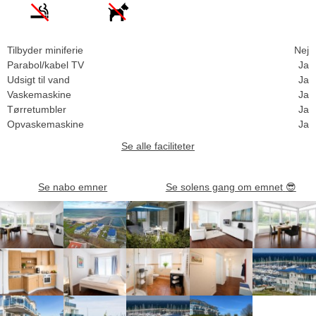
Tilbyder miniferie
Nej
Parabol/kabel TV
Ja
Udsigt til vand
Ja
Vaskemaskine
Ja
Tørretumbler
Ja
Opvaskemaskine
Ja
Se alle faciliteter
Se nabo emner
Se solens gang om emnet
😎