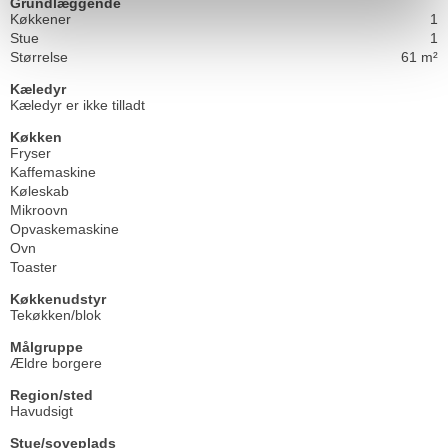
Grundlæggende
Køkkener
1
Stue
1
Størrelse
61 m²
Kæledyr
Kæledyr er ikke tilladt
Køkken
Fryser
Kaffemaskine
Køleskab
Mikroovn
Opvaskemaskine
Ovn
Toaster
Køkkenudstyr
Tekøkken/blok
Målgruppe
Ældre borgere
Region/sted
Havudsigt
Stue/soveplads