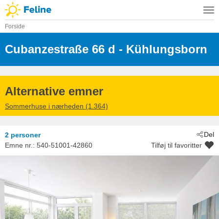
Forside
Cubanzestraße 66 d
 - Kühlungsborn
 - 18225
Alternative emner
Sommerhuse i nærheden (1.364)
Del
2 personer
Emne nr.:
540-51001-42860
Tilføj til favoritter