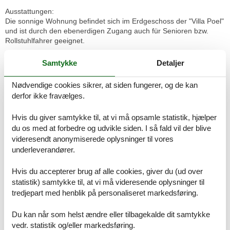
Ausstattungen:
Die sonnige Wohnung befindet sich im Erdgeschoss der "Villa Poel"
und ist durch den ebenerdigen Zugang auch für Senioren bzw.
Rollstuhlfahrer geeignet.
Die großen Fenster lassen viel warmes Licht in die hochwertig
Samtykke
Detaljer
ausgestattete Wohnung und tauchen sie in ein warmes und
freundliches Ambiente. Sie ist komplett mit Fliesen/Laminat
Nødvendige cookies sikrer, at siden fungerer, og de kan
ausgelegt und dadurch auch für Allergiker geeignet.
derfor ikke fravælges.
Der Wohnbereich strahlt Komfort und Gemütlichkeit aus und ist mit
Hvis du giver samtykke til, at vi må opsamle statistik, hjælper
viel Liebe zum Detail eingerichtet. Auf dem bequemen Sofa und
du os med at forbedre og udvikle siden. I så fald vil der blive
dem Sessel können Sie relaxen und unbeschwerte Stunden
verbringen. Ein Flachbildschirm-Gerät sorgt für Ihre Unterhaltung.
videresendt anonymiserede oplysninger til vores
underleverandører.
Die voll ausgestattete Küchenzeile grenzt an den Wohnbereich und
bietet Ihnen auch im Urlaub alles was Sie für die Zubereitung Ihrer
Hvis du accepterer brug af alle cookies, giver du (ud over
Mahlzeiten benötigen, die Sie gemeinsam am vorhandenen
statistik) samtykke til, at vi må videresende oplysninger til
Esstisch einnehmen können.
tredjepart med henblik på personaliseret markedsføring.
Das Schlafzimmer ist mit einem großen Doppelbett und einem
Du kan når som helst ændre eller tilbagekalde dit samtykke
geräumigen Kleiderschrank ausgestattet. Ein erholsamer Schlaf ist
vedr. statistik og/eller markedsføring.
garantiert. Ein geräumiger Kleiderschrank bietet ausreichend Platz