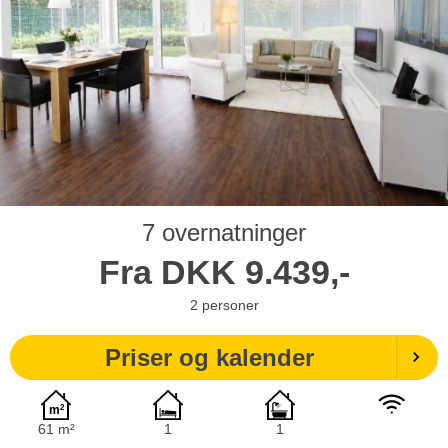
7 overnatninger
Fra
DKK
9.439,-
2
personer
Priser og kalender
61 m²
1
1