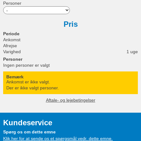
Personer
Pris
Periode
Ankomst
Afrejse
Varighed
1 uge
Personer
Ingen personer er valgt
Bemærk
Ankomst er ikke valgt.
Der er ikke valgt personer.
Aftale- og lejebetingelser
Kundeservice
Spørg os om dette emne
Klik her for at sende os et spørgsmål vedr. dette emne.