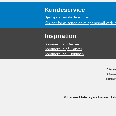
Kundeservice
Spørg os om dette emne
Klik her for at sende os et spørgsmål vedr.
Inspiration
Sommerhus i Gedser
Sommerhus på Falster
Sommerhuse i Danmark
Serv
Gave
Tilbud
©
Feline Holidays
-
Feline Hol