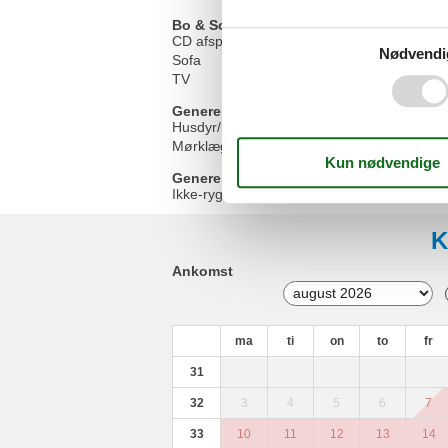
Bo & Sove
CD afspiller
Nødvendi
Sofa
TV
Generel
Husdyr/hund forbudt
Mørklægningsmuligheder
Generelt udstyr
Ikke-rygere
K
Ankomst
ma
ti
on
to
fr
31
32
3
4
5
6
7
33
10
11
12
13
14