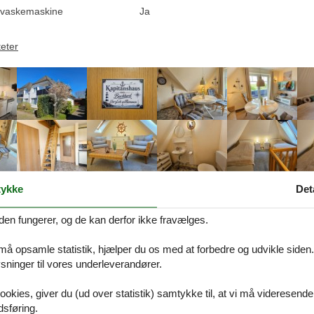
vaskemaskine
Ja
teter
ykke
Det
Beskrivelse
den fungerer, og de kan derfor ikke fravælges.
på Dansk. Se teksten på Tysk nedenfor, eller se den maskinoversatte t
 må opsamle statistik, hjælper du os med at forbedre og udvikle siden. I
ninger til vores underleverandører.
² in Kühlungsborn (314831) (> 20. Stock)
Cubanzestraße gebaut, nur wenige Schritte vom Yachthafen entfernt.
ookies, giver du (ud over statistik) samtykke til, at vi må videresende
minuten entfernt.
dsføring.