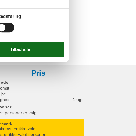
oveplads
edsføring
ørs
/ Loggia
rkeringsplads
s faciliteter
ngsplads
Pris
iode
omst
ejse
ighed
1 uge
soner
en personer er valgt
emærk
komst er ikke valgt.
r er ikke valgt personer.