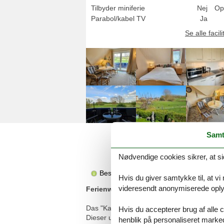
Tilbyder miniferie
Nej
Op
Parabol/kabel TV
Ja
Se alle facili
Samt
Nødvendige cookies sikrer, at si
Beskrivelsen foreligger desværre ikke 
Hvis du giver samtykke til, at vi
videresendt anonymiserede oplys
Ferienwohnung/App. für 4 Gäste mit 49m
Das "Kapitänshaus" wurde 1995 neu in der 
Hvis du accepterer brug af alle c
Dieser und der Ostseestrand sind ca. 5 Geh
henblik på personaliseret marke