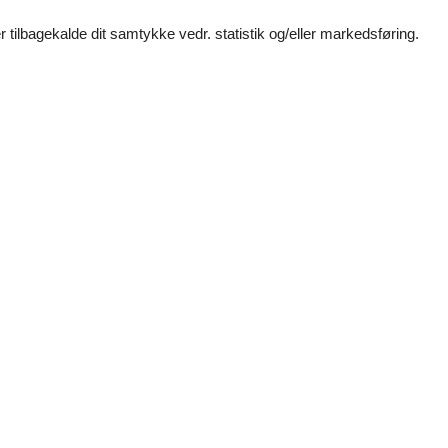
eschoss. Auf dieser Ebene befinden sich die Wohnküche, das Schlafz
 tilbagekalde dit samtykke vedr. statistik og/eller markedsføring.
Sie aus dem Essbereich den Spitzboden, der zum Schlafraum ausgebau
enötigt, empfehlen wir deshalb diese Wohnung ab 8 Jahren.
WC.
ttelbar am Haus.
Gebäude untergestellt werden.
ttet und es handelt sich um eine Nichtraucherunterkunft.
ison erforderlich ist lückenlos zu buchen oder zwischen den Buchunge
kw-Stellplätze sind bereits im Übernachtungspreis enthalten.
Faciliteter
Grundlæggende
Servic
Størrelse
49 m²
Børne (
Sengeli