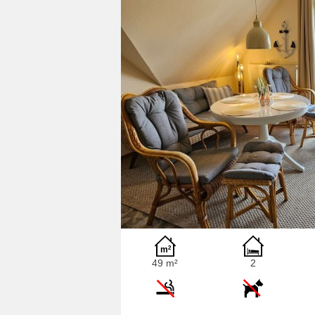
49 m²
2