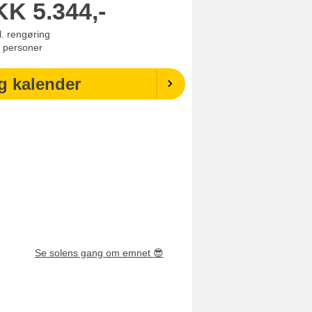
KK
5.344,-
l. rengøring
personer
g kalender
Se solens gang om emnet
😎