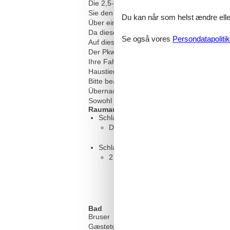
Die 2,5-Zimmer-Wohnung liegt im 1. Oberg
Sie den Abend ausklingen lassen.
Du kan når som helst ændre eller
Über eine Wechselstufentreppe erreichen 
Da diese Art der Treppe ein wenig Übung b
Se også vores
Persondatapolitik
Auf dieser Ebene befindet sich ein Gäste-
Der Pkw-Außenstellplatz befindet sich unmi
Ihre Fahrräder können im Abstellraum am 
Haustiere sind in diesem Objekt nicht gesta
Bitte beachten Sie, dass es in der Hauptsa
Übernachtungen frei zu lassen.
Sowohl die Verbrauchskosten als auch die P
Raumaufteilung
Schlafzimmer
Doppelbett - Size: 151-180 cm
Schlafzimmer
2 x Einzelbett - Size: 90-130 cm
Bad
Bruser
Gæstetoilet