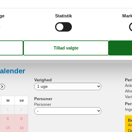
Køkken
Kaffemaskine
Stue/s
Komfur (2 plader)
Radio
ge
Statistik
Mark
Køleskab
Udend
Mikroovn
Balkon 
Opvaskemaskine
Cykelpa
Toaster
Vandvarmer
Udendør
Parkeri
Region/sted
Panoramaudsigt
alender
Varighed
Per
Ank
Afr
Var
Personer
lø
sø
Per
Personer
Ing
1
2
8
9
B
An
15
16
De