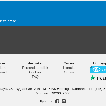
 dette emne.
ices
Information
Om os
Din try
kort
Persondatapolitik
Kontakt
smail
Cookies
Om os
FAQ
idays A/S
-
Nygade 8B, 2.th -
DK-7400
Herning
-
Danmark -
Tlf:
(+45) 8
Momsnr.: DK26347688
Følg os