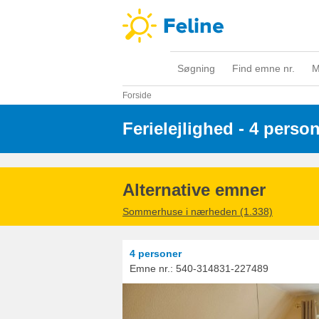
Søgning
Find emne nr.
M
Forside
Ferielejlighed - 4 perso
Alternative emner
Sommerhuse i nærheden (1.338)
4 personer
Emne nr.:
540-314831-227489