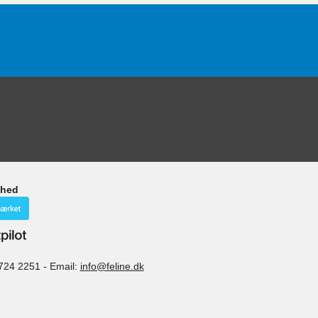
ghed
724 2251
-
Email:
info@feline.dk