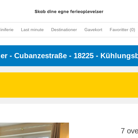
iniferie
Last minute
Destinationer
Gavekort
Favoritter (
0
)
ner
 - 
Cubanzestraße
 - 18225
 - Kühlungs
7 ove