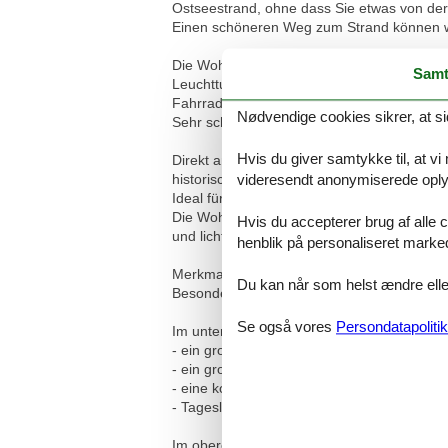
Ostseestrand, ohne dass Sie etwas von de
Einen schöneren Weg zum Strand können wir
Die Wohnung liegt im 2.Stock und geht übe
Samt
Leuchtturm von Bastorf. Darüber hinaus ste
Fahrradabstellmöglichkeiten vor dem Haus 
Nødvendige cookies sikrer, at si
Sehr schöne, helle Ferienwohnung in hist
Hvis du giver samtykke til, at vi
Direkt am Stadtwald und nur 10 Geh-Minute
historischen Villa Silva viel Platz für 2-5 Pe
videresendt anonymiserede oplys
Ideal für alle, die Ihren Urlaub nahe am M
Die Wohnung befindet sich in der historisch
Hvis du accepterer brug af alle c
und lichtdurchflutet.
henblik på personaliseret marke
Merkmal: Dachmaisonette-Wohnung mit Balk
Du kan når som helst ændre eller
Besonderheiten: in historischer Villa dir
Se også vores
Persondatapolitik
Im unteren Stockwerk (2.Stock) befindet si
- ein großes Wohn- und Esszimmer mit gro
- ein großes Schlafzimmer mit Doppelbett (e
- eine komfortabel ausgestattete Küche (H
- Tageslicht-Bad mit Dusche
Im oberen Stockwerk (Dachgeschoß) befind