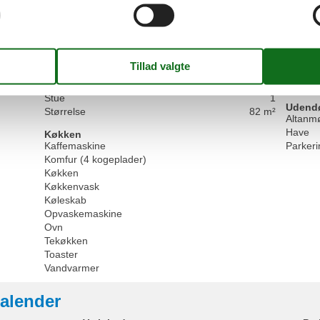
1,6 km
Ikke-rygere
Stue/s
550 m
Opvarmet
Høj stol
Tørrestativ
Radio
WLAN
Udend
Balkon 
Grundlæggende
Køkkener
1
Gratis 
Stue
1
Udendør
Størrelse
82 m²
Altanm
Have
Køkken
Kaffemaskine
Parkeri
Komfur (4 kogeplader)
Køkken
Køkkenvask
Køleskab
Opvaskemaskine
Ovn
Tekøkken
Toaster
Vandvarmer
alender