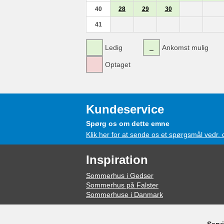
40
28
29
30
41
Ledig
Ankomst mulig
Optaget
Kundeservice
Spørg os om dette emne
Klik her for at sende os et spørgsmål vedr.
Inspiration
Sommerhus i Gedser
Sommerhus på Falster
Sommerhuse i Danmark