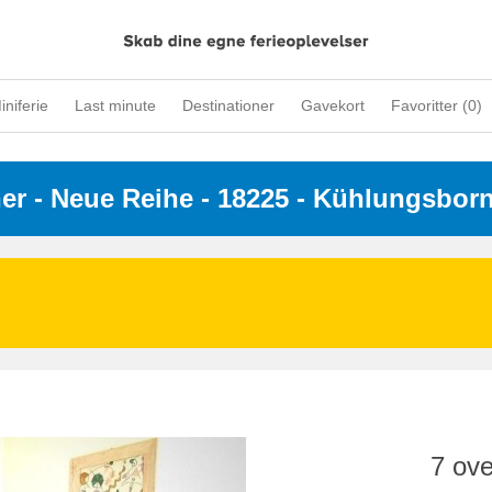
iniferie
Last minute
Destinationer
Gavekort
Favoritter (
0
)
ner
 - 
Neue Reihe
 - 18225
 - Kühlungsbor
7 ove