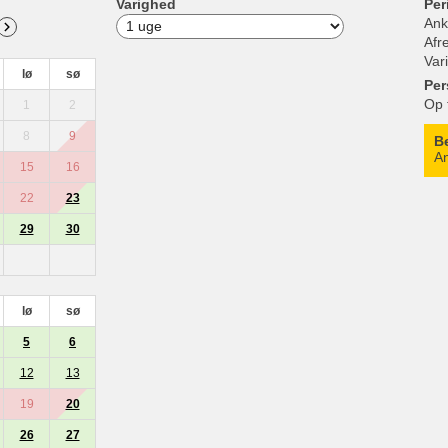
Varighed
Per
Ank
Afr
Var
lø
sø
Per
Op 
1
2
8
9
B
An
15
16
22
23
29
30
lø
sø
5
6
12
13
19
20
26
27