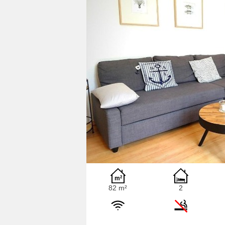
82 m²
2