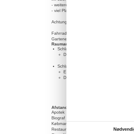
- weitere Schlafgelegenheiten unter gemüt
- viel Platz zum Spielen oder Lesen
Achtung: Die Treppe ins Dachgeschoss ist se
Fahrradkeller im Haus; Fahrradständer vo
Gartenecke mit Sitzbank (zusätzlich zum ei
Raumaufteilung
Schlafzimmer, 15 m², 2 Personen
Doppelbett - Size: 151-180 cm
Schlafzimmer, 20 m², 3 Personen
Einzelbett - Size: 90-130 cm
Doppelbett - Size: 151-180 cm
Afstand
Apotek
Biograf
Købmand
Nødvendi
Restaurant