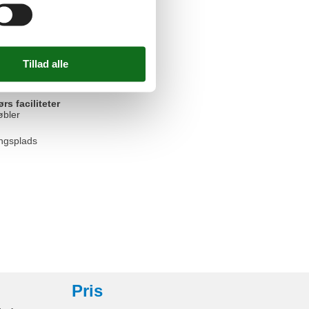
oveplads
ørs
/ Loggia
parkering
s faciliteter
øbler
ngsplads
Pris