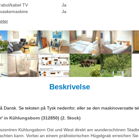
rabol/kabel TV
Ja
vaskemaskine
Ja
teter
Beskrivelse
på Dansk. Se teksten på Tysk nedenfor, eller se den maskinoversatte t
² in Kühlungsborn (312850) (2. Stock)
Ortszentren Kühlungsborn Ost und West direkt am wunderschönen Stadtw
chten kann. Vorbei an einem prähistorischen Hügelgrab erreichen Sie