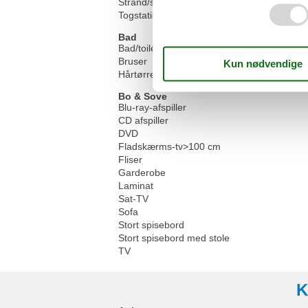
Strand/sø
Togstation/busstoppested
Bad
Bad/toilet
Bruser
Hårtørrer
Bo & Sove
Blu-ray-afspiller
CD afspiller
DVD
Fladskærms-tv>100 cm
Fliser
Garderobe
Laminat
Sat-TV
Sofa
Stort spisebord
Stort spisebord med stole
TV
K