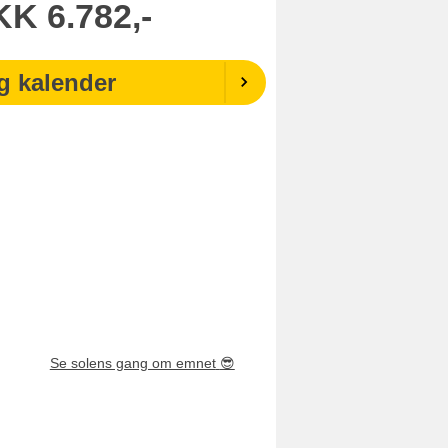
KK
6.782,-
g kalender
Se solens gang om emnet
😎