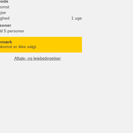
iode
omst
ejse
ighed
1 uge
soner
til 5 personer
emærk
komst er ikke valgt.
Aftale- og lejebetingelser