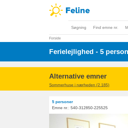
Søgning
Find emne nr.
M
Forside
Ferielejlighed - 5 perso
Alternative emner
Sommerhuse i nærheden (2.185)
5 personer
Emne nr.:
540-312850-225525