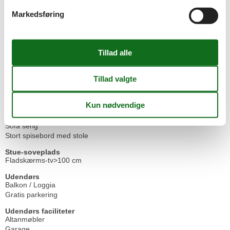
Køkkenudstyr
Køkkenvask
Markedsføring
Service
Håndklæder kan lejes
Sengetøj kan lejes
Sengetøj kan lejes mod betaling
Underjordisk parkeringsplads
Sikkerhed
Røgalarm
Stue/soveplads
Radio
Sofa seng
Stort spisebord med stole
Stue-soveplads
Fladskærms-tv>100 cm
Udendørs
Balkon / Loggia
Gratis parkering
Udendørs faciliteter
Altanmøbler
Garage