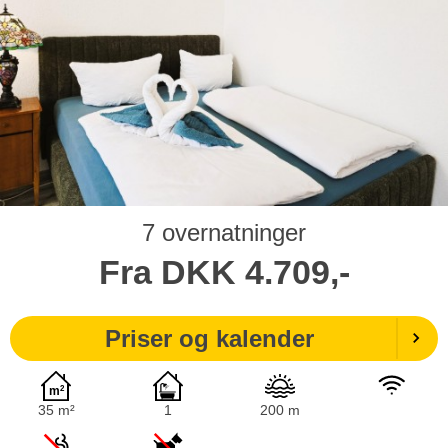
7 overnatninger
Fra
DKK
4.709,-
Priser og kalender
35 m²
1
200 m