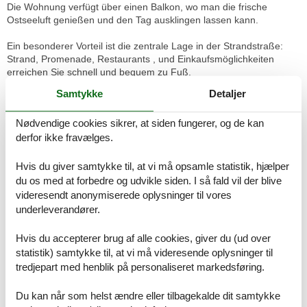
Die Wohnung verfügt über einen Balkon, wo man die frische
Ostseeluft genießen und den Tag ausklingen lassen kann.
Ein besonderer Vorteil ist die zentrale Lage in der Strandstraße:
Strand, Promenade, Restaurants , und Einkaufsmöglichkeiten
erreichen Sie schnell und bequem zu Fuß.
Samtykke
Detaljer
Optional buchbare Leistungen:
-Wäschepaket 25€ pro Person
Nødvendige cookies sikrer, at siden fungerer, og de kan
Für Ihren PKW steht ein kostenloser Tiefgaragenstellplatz zur
derfor ikke fravælges.
Verfügung. ( Durchfahrtshöhe 1,98 m )
Raumaufteilung
Hvis du giver samtykke til, at vi må opsamle statistik, hjælper
Wohn-/Schlafzimmer, 15 m², 2 Personen
du os med at forbedre og udvikle siden. I så fald vil der blive
Doppelbett - Size: 151-180 cm
videresendt anonymiserede oplysninger til vores
Einzelcouch - variable size
underleverandører.
Hvis du accepterer brug af alle cookies, giver du (ud over
Faciliteter
statistik) samtykke til, at vi må videresende oplysninger til
tredjepart med henblik på personaliseret markedsføring.
Afstand
Apotek
500 m
Biograf
3 km
Du kan når som helst ændre eller tilbagekalde dit samtykke
Hundestrand
1,5 km