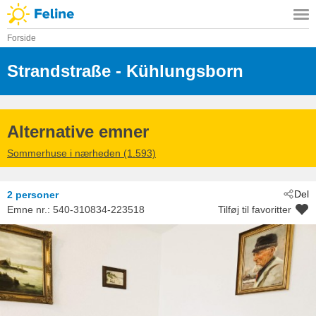
Forside
Strandstraße
 - Kühlungsborn
 - 18225
Alternative emner
Sommerhuse i nærheden (1.593)
Del
2 personer
Emne nr.:
540-310834-223518
Tilføj til favoritter