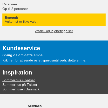
Personer
Op til 2 personer
Bemærk
Ankomst er ikke valgt.
Aftale- og lejebetingelser
Kundeservice
Spørg os om dette emne
Klik her for at sende os et spørgsmål vedr. dette emne.
Inspiration
Sommerhus i Gedser
Sommerhus på Falster
Sommerhuse i Danmark
Services