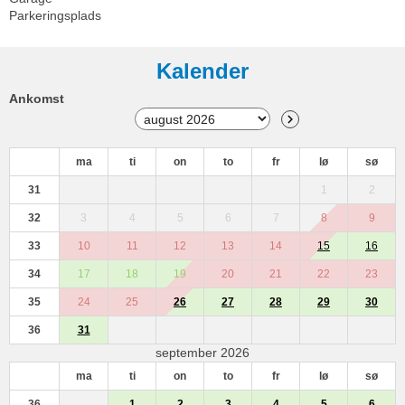
Parkeringsplads
Kalender
Ankomst
ma
ti
on
to
fr
lø
sø
31
1
2
32
3
4
5
6
7
8
9
33
10
11
12
13
14
15
16
34
17
18
19
20
21
22
23
35
24
25
26
27
28
29
30
36
31
september 2026
ma
ti
on
to
fr
lø
sø
36
1
2
3
4
5
6