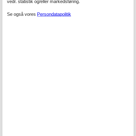
vedr. statistik og/eller markedsføring.
Købmand
100 m
Restaurant
50 m
Se også vores
Persondatapolitik
Strand/sø
200 m
Togstation/busstoppested
200 m
Bad
Bad/toilet
Bruser
Hårtørrer
Beliggenhed
Central beliggenhed (op til 10 meter)
Fodgængerfelt
Strandafstand 100-500m
Strandnah
Bo & Sove
TV
Ferie temaer
Strandferie
Generel
Husdyr/hund forbudt
Tørrestativ