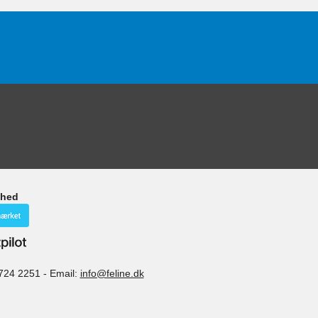
ghed
724 2251
-
Email:
info@feline.dk