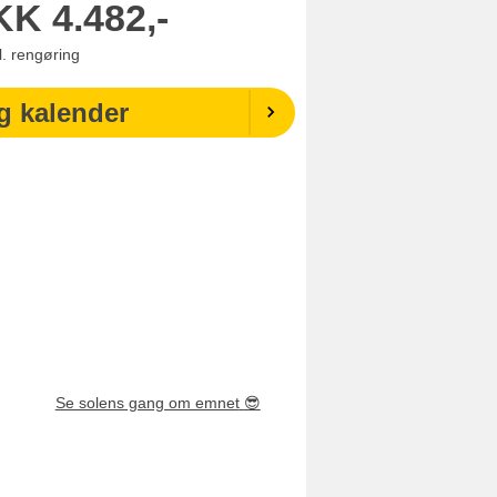
KK
4.482,-
l. rengøring
g kalender
Se solens gang om emnet
😎