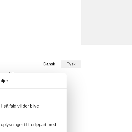
Dansk
Tysk
ekst på
Dansk
.
aljer
 erreichbar.
 så fald vil der blive
tspannen zu können.
 oplysninger til tredjepart med