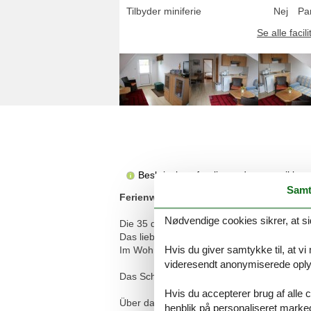
Tilbyder miniferie
Nej
Pa
Se alle facili
Beskrivelsen foreligger desværre ikke 
Samt
Ferienwohnung/App. für 3 Gäste mit 35m
Nødvendige cookies sikrer, at si
Die 35 qm große Ferienwohnung, mit Ihrem
Das liebevoll eingerichtete Appartement bef
Hvis du giver samtykke til, at vi
Im Wohnbereich erwartet Sie eine gemütlic
videresendt anonymiserede oplys
Das Schlafzimmer ist mit einem Doppelbett 
Hvis du accepterer brug af alle c
Über das Schlafzimmer gelangen Sie auch 
henblik på personaliseret marke