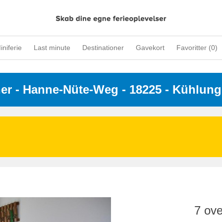
iniferie
Last minute
Destinationer
Gavekort
Favoritter (
0
)
ner
 - 
Hanne-Nüte-Weg
 - 18225
 - Kühlun
7 ove