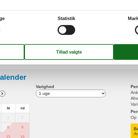
Servic
Sengeli
Grundlæggende
Stue soveværelse
1
Stue/s
ge
Statistik
Mark
Størrelse
35 m²
Sofa s
Køkken
Udend
Kaffemaskine
Balkon 
Køle-fryseskab
Køleskab
Udendør
Mikroovn
Parkeri
Toaster
Vandvarmer
alender
Varighed
Per
Ank
Afr
Var
lø
sø
Per
Op 
1
2
8
9
B
An
15
16