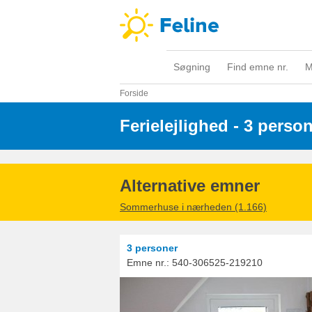
Søgning
Find emne nr.
M
Forside
Ferielejlighed - 3 perso
Alternative emner
Sommerhuse i nærheden (1.166)
3 personer
Emne nr.:
540-306525-219210