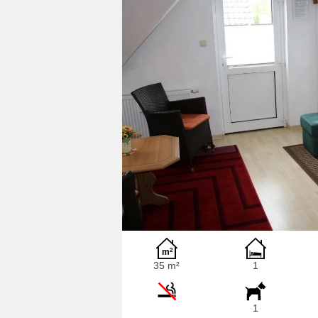
35 m²
1
1