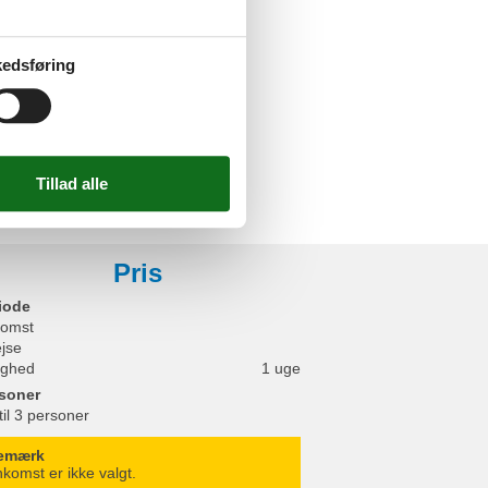
e
nned kan lejes mod betaling
oveplads
edsføring
eng
ørs
/ Loggia
s faciliteter
ngsplads
Pris
iode
omst
ejse
ighed
1 uge
soner
til 3 personer
emærk
komst er ikke valgt.