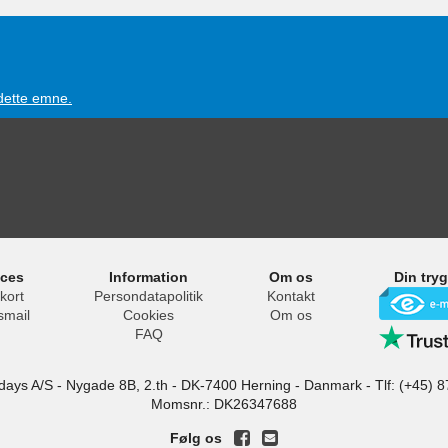
 dette emne.
ices
Information
Om os
Din try
kort
Persondatapolitik
Kontakt
smail
Cookies
Om os
FAQ
idays A/S
-
Nygade 8B, 2.th -
DK-7400
Herning
-
Danmark -
Tlf:
(+45) 8
Momsnr.: DK26347688
Følg os