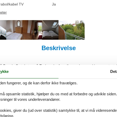
rabol/kabel TV
Ja
teter
Beskrivelse
på Dansk. Se teksten på Tysk nedenfor, eller se den maskinoversatte t
ykke
Det
² in Kühlungsborn (306525) (1. Stock)
den fungerer, og de kan derfor ikke fravælges.
 eigenen Charme bietet genug Raum für bis zu 3 Personen.
indet sich im 1. Obergeschoss und ist über eine Gitterrost-Außentreppe
 må opsamle statistik, hjælper du os med at forbedre og udvikle siden. I
he Sitzecke um sich nach Ihren Ausflügen in und um Kühlungsborn en
ninger til vores underleverandører.
ausgestattet und verfügt über einen großen Kleiderschrank.
ookies, giver du (ud over statistik) samtykke til, at vi må videresende
direkt auf den West-Balkon der Wohnung.
dsføring.