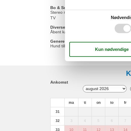
Bo & Sove
Stereo med CD
Nødvendi
TV
Diverse
Åbent køkken
Generel
Hund tilladt
K
Ankomst
ma
ti
on
to
fr
31
32
3
4
5
6
7
33
10
11
12
13
14