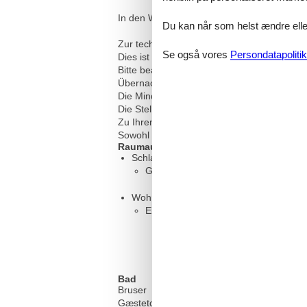
In den Wohnbereich integriert finden Sie die
Du kan når som helst ændre eller
Zur technischen Ausstattung gehört neben ei
Se også vores
Persondatapolitik
Dies ist ein Nichtraucher-Appartement. Das 
Bitte beachten Sie, dass es in der Hauptsa
Übernachtungen frei zu lassen.
Die Mindestaufenthaltsdauer über den Jahr
Die Stellplätze des Hauses befinden sich hi
Zu Ihrem Appartement gehört der Stellplatz 
Sowohl die Verbrauchskosten als auch der P
Raumaufteilung
Schlafzimmer
Großes Doppelbett - Size: 181-210 
Wohn-/Schlafzimmer
Einzelcouch - variable size
Bad
Bruser
Gæstetoilet