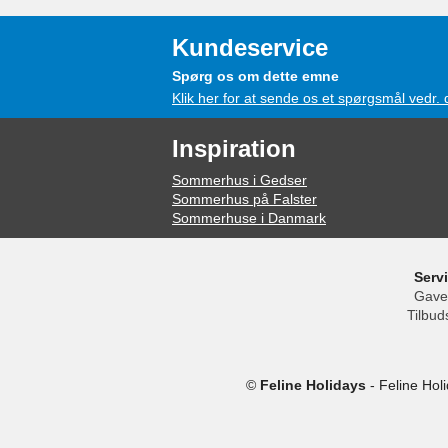
Kundeservice
Spørg os om dette emne
Klik her for at sende os et spørgsmål vedr.
Inspiration
Sommerhus i Gedser
Sommerhus på Falster
Sommerhuse i Danmark
Serv
Gave
Tilbud
©
Feline Holidays
-
Feline Hol