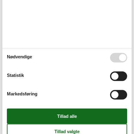
Diverse
Cykelparkeringsplads
Cykelrum
Generel
Husdyr/hund forbudt
Generelt udstyr
Ikke-rygere
WLAN
Nødvendige
Grundlæggende
Stue soveværelse
1
Størrelse
63 m²
Statistik
Køkken
Køle-fryseskab
Separat køkken
Markedsføring
Køkkenudstyr
Kaffemaskine
Komfur (4 kogeplader)
Køleskab
Mikroovn
Opvaskemaskine
Ovn