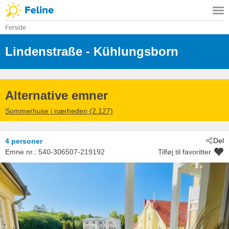
Forside
Lindenstraße
 - Kühlungsborn
 - 18225
Alternative emner
Sommerhuse i nærheden (2.127)
Del
4 personer
Emne nr.:
540-306507-219192
Tilføj til favoritter