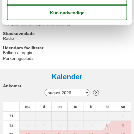
Toaster
Vandvarmer
Service
Sengelinned kan lejes mod betaling
Stue/soveplads
Radio
Udendørs faciliteter
Balkon / Loggia
Parkeringsplads
Kalender
Ankomst
ma
ti
on
to
fr
lø
sø
31
1
2
32
3
4
5
6
7
8
9