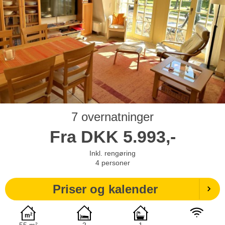
7 overnatninger
Fra
DKK
5.993,-
Inkl. rengøring
4
personer
Priser og kalender
55 m²
2
1