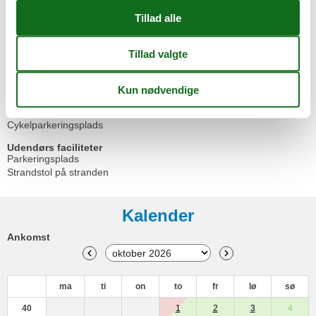
Stue/soveplads
Høj stol
Radio
Tjenester
Sengelinned kan lejes mod betaling
Udendørs
Balkon / Loggia
Cykelparkeringsplads
Udendørs faciliteter
Parkeringsplads
Strandstol på stranden
Kalender
Ankomst
ma
ti
on
to
fr
lø
sø
40
1
2
3
4