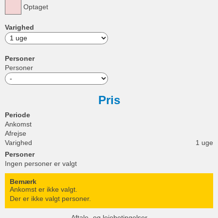
Optaget
Varighed
Personer
Personer
Pris
Periode
Ankomst
Afrejse
Varighed
1 uge
Personer
Ingen personer er valgt
Bemærk
Ankomst er ikke valgt.
Der er ikke valgt personer.
Aftale- og lejebetingelser