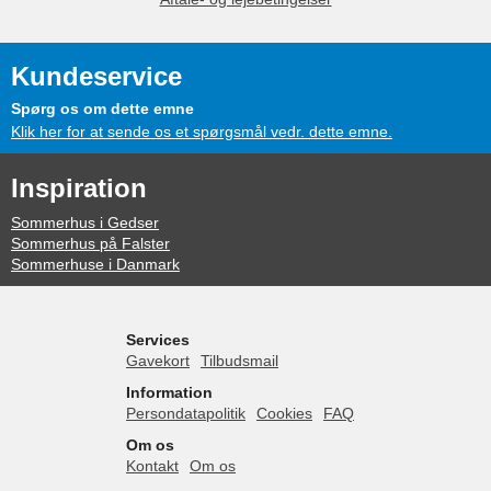
Kundeservice
Spørg os om dette emne
Klik her for at sende os et spørgsmål vedr. dette emne.
Inspiration
Sommerhus i Gedser
Sommerhus på Falster
Sommerhuse i Danmark
Services
Gavekort
Tilbudsmail
Information
Persondatapolitik
Cookies
FAQ
Om os
Kontakt
Om os