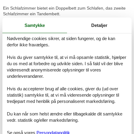
Ein Schlafzimmer bietet ein Doppelbett zum Schlafen, das zweite
Schlafzimmer ein Tandembett.
Samtykke
Detaljer
In einem Schlafzimmer befindet sich ein Tresor.
Das Duschbad/WC rundet die Einrichtung ab.
Nødvendige cookies sikrer, at siden fungerer, og de kan
In der Wohnung befindet sich ein Kinderhochstuhl.
derfor ikke fravælges.
Die Ferienwohnung ist nur für Nichtraucher buchbar.
Hvis du giver samtykke til, at vi må opsamle statistik, hjælper
du os med at forbedre og udvikle siden. I så fald vil der blive
Haustiere dürfen nicht mitgebracht werden. Fahrräder können in
videresendt anonymiserede oplysninger til vores
einem separaten, abschließbaren Raum untergestellt werden.
underleverandører.
In der gesamten Strandkorbsaison (wetterabhängig) dürfen Sie den
Strandkorb der Wohnungseigentümer kostenfrei mitnutzen. Der
Hvis du accepterer brug af alle cookies, giver du (ud over
Strandkorb ist nicht Teil des Mietvertrages.
statistik) samtykke til, at vi må videresende oplysninger til
tredjepart med henblik på personaliseret markedsføring.
Vor dem Appartement steht Ihnen der Stellplatz Nr. 17 zur
Verfügung.
Du kan når som helst ændre eller tilbagekalde dit samtykke
vedr. statistik og/eller markedsføring.
Bitte beachten Sie, dass es in der Hauptsaison erforderlich ist
lückenlos zu buchen oder zwischen den Buchungen einen
Se også vores
Persondatapolitik
Mindestzeitraum von 7, 10 oder 14 Übernachtungen frei zu lassen.