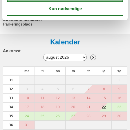
Balkon / Loggia
Cykelparkeringsplads
Udendørs faciliteter
Parkeringsplads
Kalender
Ankomst
ma
ti
on
to
fr
lø
sø
31
1
2
32
3
4
5
6
7
8
9
33
10
11
12
13
14
15
16
34
17
18
19
20
21
22
23
35
24
25
26
27
28
29
30
36
31