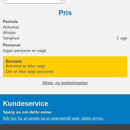
Pris
Periode
Ankomst
Afrejse
Varighed
1 uge
Personer
Ingen personer er valgt
Bemærk
Ankomst er ikke valgt.
Der er ikke valgt personer.
Aftale- og lejebetingelser
Kundeservice
Spørg os om dette emne
Klik her for at sende os et spørgsmål vedr. dette emne.