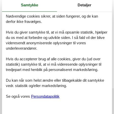
Rauchen ist nur im Außenbereich gestattet.
Samtykke
Detaljer
Bitte beachten Sie, dass es in der Hauptsaison erforderlich ist,
Nødvendige cookies sikrer, at siden fungerer, og de kan
lückenlos zu buchen oder zwischen den Buchungen einen
derfor ikke fravælges.
Mindestzeitraum von 7, 10 oder 14 Übernachtungen frei zu lassen.
Die Mindestaufenthaltsdauer über den Jahreswechsel liegt bei 4
Hvis du giver samtykke til, at vi må opsamle statistik, hjælper
Übernachtungen.
du os med at forbedre og udvikle siden. I så fald vil der blive
videresendt anonymiserede oplysninger til vores
Die Verbrauchskosten und der Pkw-Stellplatz sind bereits im
underleverandører.
Übernachtungspreis enthalten.
Raumaufteilung
Hvis du accepterer brug af alle cookies, giver du (ud over
Schlafzimmer
Großes Doppelbett - Size: 181-210 cm
statistik) samtykke til, at vi må videresende oplysninger til
tredjepart med henblik på personaliseret markedsføring.
Wohn-/Schlafzimmer
Einzelcouch - variable size
Du kan når som helst ændre eller tilbagekalde dit samtykke
vedr. statistik og/eller markedsføring.
Vores gæsteanmeldelser
Se også vores
Persondatapolitik
Vores gæsteanmeldelser