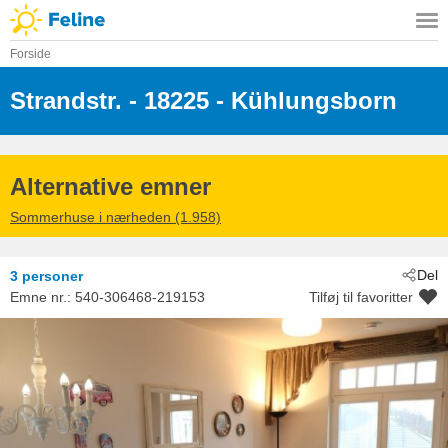
Forside
Strandstr.
 - 18225
 - Kühlungsborn
Alternative emner
Sommerhuse i nærheden (1.958)
Del
3 personer
Emne nr.:
540-306468-219153
Tilføj til favoritter