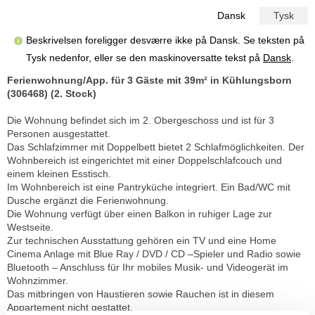
Dansk
Tysk
Beskrivelsen foreligger desværre ikke på Dansk. Se teksten på
Tysk nedenfor, eller se den maskinoversatte tekst på
Dansk
.
Ferienwohnung/App. für 3 Gäste mit 39m² in Kühlungsborn
(306468) (2. Stock)
Die Wohnung befindet sich im 2. Obergeschoss und ist für 3
Personen ausgestattet.
Das Schlafzimmer mit Doppelbett bietet 2 Schlafmöglichkeiten. Der
Wohnbereich ist eingerichtet mit einer Doppelschlafcouch und
einem kleinen Esstisch.
Im Wohnbereich ist eine Pantryküche integriert. Ein Bad/WC mit
Dusche ergänzt die Ferienwohnung.
Die Wohnung verfügt über einen Balkon in ruhiger Lage zur
Westseite.
Zur technischen Ausstattung gehören ein TV und eine Home
Cinema Anlage mit Blue Ray / DVD / CD –Spieler und Radio sowie
Bluetooth – Anschluss für Ihr mobiles Musik- und Videogerät im
Wohnzimmer.
Das mitbringen von Haustieren sowie Rauchen ist in diesem
Appartement nicht gestattet.