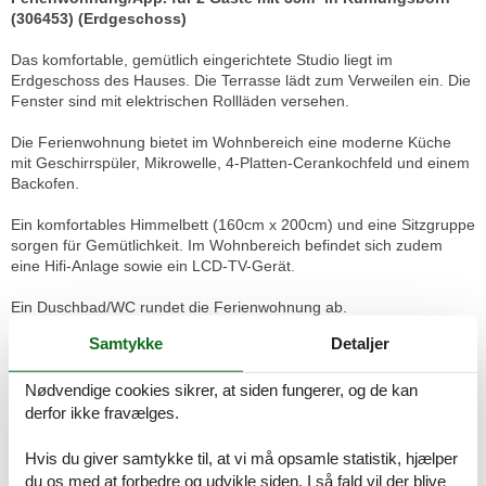
(306453) (Erdgeschoss)
Das komfortable, gemütlich eingerichtete Studio liegt im
Erdgeschoss des Hauses. Die Terrasse lädt zum Verweilen ein. Die
Fenster sind mit elektrischen Rollläden versehen.
Die Ferienwohnung bietet im Wohnbereich eine moderne Küche
mit Geschirrspüler, Mikrowelle, 4-Platten-Cerankochfeld und einem
Backofen.
Ein komfortables Himmelbett (160cm x 200cm) und eine Sitzgruppe
sorgen für Gemütlichkeit. Im Wohnbereich befindet sich zudem
eine Hifi-Anlage sowie ein LCD-TV-Gerät.
Ein Duschbad/WC rundet die Ferienwohnung ab.
Samtykke
Detaljer
Haustiere dürfen nicht mitgebracht werden. Die Wohnung ist nur für
Nichtraucher buchbar. Der Fußboden ist mit Laminat ausgelegt.
Nødvendige cookies sikrer, at siden fungerer, og de kan
Ihnen steht ein kostenfrei W-LAN-Zugang und ein Telefon für alle
deutschen Netze zur Verfügung.
derfor ikke fravælges.
Ihnen steht der Stellplatz Nr. 10 zur Verfügung. Dieser Stellplatz ist
Hvis du giver samtykke til, at vi må opsamle statistik, hjælper
ca. 80 m vom Haus entfernt.
du os med at forbedre og udvikle siden. I så fald vil der blive