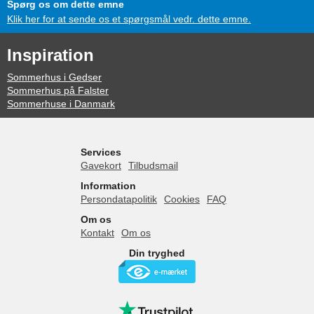
Spørg os om dette emne
Klik her for at sende os et spørgsmål vedr. dette emne.
Inspiration
Sommerhus i Gedser
Sommerhus på Falster
Sommerhuse i Danmark
Services
Gavekort
Tilbudsmail
Information
Persondatapolitik
Cookies
FAQ
Om os
Kontakt
Om os
Din tryghed