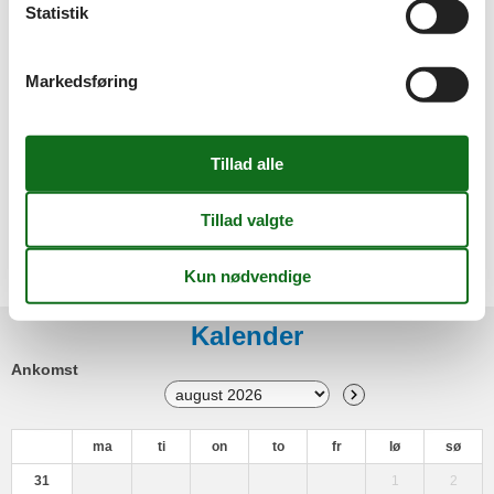
Statistik
Toaster
Vandvarmer
Stue/soveplads
Markedsføring
Radio
Tjenester
Sengelinned kan lejes mod betaling
Udendørs
Cykelparkeringsplads
Udendørs faciliteter
Parkeringsplads
Terrasse
Kalender
Ankomst
ma
ti
on
to
fr
lø
sø
31
1
2