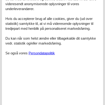
videresendt anonymiserede oplysninger til vores
Im Haus befindet sich ein Fahrradabstellraum sowie ein Raum mit
underleverandører.
Münzautomaten für Waschmaschine u. Trockner.
Bitte beachten Sie, dass es in der Hauptsaison erforderlich ist
Hvis du accepterer brug af alle cookies, giver du (ud over
lückenlos zu buchen oder zwischen den Buchungen einen
statistik) samtykke til, at vi må videresende oplysninger til
Mindestzeitraum von 7, 10 oder 14 Übernachtungen frei zu lassen.
Die Mindestaufenthaltsdauer über den Jahreswechsel liegt bei 4
tredjepart med henblik på personaliseret markedsføring.
Übernachtungen.
Du kan når som helst ændre eller tilbagekalde dit samtykke
Sowohl die Verbrauchskosten als auch der Pkw-Stellplatz sind
vedr. statistik og/eller markedsføring.
bereits im Übernachtungspreis enthalten.
Raumaufteilung
Se også vores
Persondatapolitik
Schlafzimmer
Großes Doppelbett - Size: 181-210 cm
Faciliteter
Bad
Gæstetoilet
Bo & Sove
CD afspiller
DVD