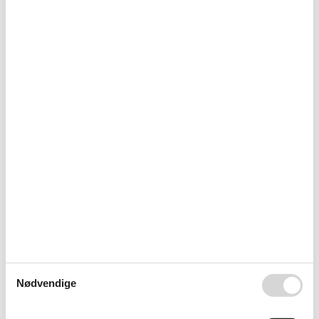
TV
Diverse
Åbent køkken
Generel
Barrierearm
Husdyr/hund forbudt
Mørklægningsmuligheder
Generelt udstyr
Elevator
Ikke-rygere
WLAN
Grundlæggende
Størrelse
35 m²
Køkken
Komfur (4 kogeplader)
Køle-fryseskab
Opvaskemaskine
Køkkenudstyr
Nødvendige
Kaffemaskine
Køleskab
Ovn