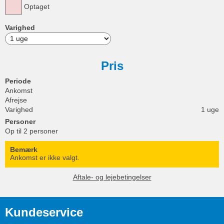
Optaget
Varighed
Pris
Periode
Ankomst
Afrejse
Varighed
1 uge
Personer
Op til 2 personer
Bemærk
Ankomst er ikke valgt.
Aftale- og lejebetingelser
Kundeservice