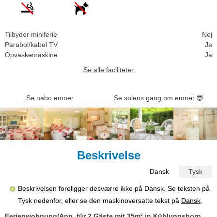
Tilbyder miniferie
Nej
Parabol/kabel TV
Ja
Opvaskemaskine
Ja
Se alle faciliteter
Se nabo emner
Se solens gang om emnet
😎
Beskrivelse
Dansk
Tysk
Beskrivelsen foreligger desværre ikke på Dansk. Se teksten på
Tysk nedenfor, eller se den maskinoversatte tekst på
Dansk
.
Ferienwohnung/App. für 2 Gäste mit 35m² in Kühlungsborn