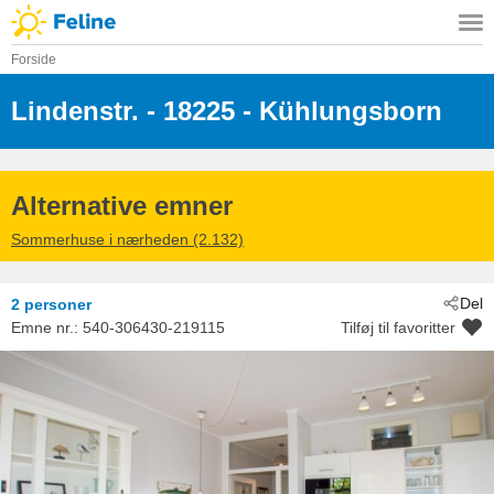
Forside
Lindenstr.
 - 18225
 - Kühlungsborn
Alternative emner
Sommerhuse i nærheden (2.132)
Del
2 personer
Emne nr.:
540-306430-219115
Tilføj til favoritter