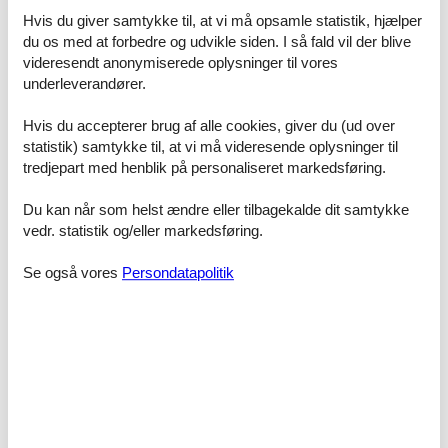
und bietet einen idyllischen Blick auf den Lindenpark.
Hvis du giver samtykke til, at vi må opsamle statistik, hjælper
Das ruhige Schlafzimmer ist mit einem 1,80 m breiten Polster-
du os med at forbedre og udvikle siden. I så fald vil der blive
Doppelbett ausgestattet.
videresendt anonymiserede oplysninger til vores
Küche [&] Bad
underleverandører.
Die neuwertige Küche verfügt über eine Mikrowelle (inkl.
Grillfunktion), einen Geschirrspüler und einen Kühlschrank.
Das Bad bietet eine Dusche mit niedrigem Einstieg.
Hvis du accepterer brug af alle cookies, giver du (ud over
Ausstattung [&] Hinweise
statistik) samtykke til, at vi må videresende oplysninger til
tredjepart med henblik på personaliseret markedsføring.
Laminatfußboden in den Wohnbereichen
Nichtraucherwohnung
Du kan når som helst ændre eller tilbagekalde dit samtykke
Haustiere nicht erlaubt
vedr. statistik og/eller markedsføring.
Kostenfreier W-LAN Hotspot
Se også vores
Persondatapolitik
Inklusiv
Verbrauchskosten sowie ein Pkw-Stellplatz sind bereits im
Übernachtungspreis enthalten.
Weitere Details entnehmen Sie bitte den Rubriken „Ausstattung“
und „Grundriss“; die Fotos vermitteln Ihnen einen umfassenden
Eindruck.
Raumaufteilung
Schlafzimmer
Großes Doppelbett - Size: 181-210 cm