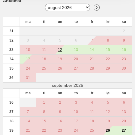
Ankomst
ma
ti
on
to
fr
lø
sø
31
1
2
32
3
4
5
6
7
8
9
33
10
11
12
13
14
15
16
34
17
18
19
20
21
22
23
35
24
25
26
27
28
29
30
36
31
september 2026
ma
ti
on
to
fr
lø
sø
36
1
2
3
4
5
6
37
7
8
9
10
11
12
13
38
14
15
16
17
18
19
20
39
21
22
23
24
25
26
27