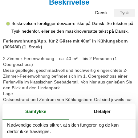
Beskrivelse
Dansk
Tysk
Beskrivelsen foreligger desværre ikke på Dansk. Se teksten på
Tysk nedenfor, eller se den maskinoversatte tekst på
Dansk
.
Ferienwohnung/App. für 2 Gäste mit 40m² in Kühlungsborn
(306430) (1. Stock)
2-Zimmer-Ferienwohnung – ca. 40 m² – bis 2 Personen (1.
Obergeschoss)
Diese gepflegte, geschmackvoll und hochwertig eingerichtete 2-
Zimmer-Ferienwohnung befindet sich im 1. Obergeschoss einer
Ferienvilla im klassischen Seebäderstil. Von hier aus genießen Sie
den Blick auf den Lindenpark.
Lage
Ostseestrand und Zentrum von Kühlungsborn-Ost sind jeweils nur
ca. 400 Meter entfernt. So wohnen Sie zentral und zugleich ruhig
im Grünen.
Samtykke
Detaljer
Wohn- und Schlafbereich
Im gemütlichen Wohnzimmer erwarten Sie eine Sitzgruppe mit Sofa
Nødvendige cookies sikrer, at siden fungerer, og de kan
und Sessel, ein Vitrinenschrank mit TV sowie eine Essecke. Der
derfor ikke fravælges.
großzügige Balkon mit Tisch und Stühlen lädt zum Verweilen ein