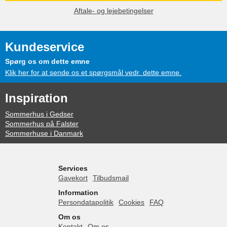
Aftale- og lejebetingelser
Kundeservice
Spørg os om dette emne
Klik her for at sende os et spørgsmål vedr. dette emne.
Inspiration
Sommerhus i Gedser
Sommerhus på Falster
Sommerhuse i Danmark
Services
Gavekort
Tilbudsmail
Information
Persondatapolitik
Cookies
FAQ
Om os
Kontakt
Om os