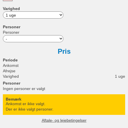
Varighed
Personer
Personer
Pris
Periode
Ankomst
Afrejse
Varighed
1 uge
Personer
Ingen personer er valgt
Bemærk
Ankomst er ikke valgt.
Der er ikke valgt personer.
Aftale- og lejebetingelser