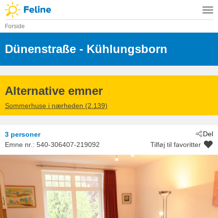
Forside
Dünenstraße
 - Kühlungsborn
 - 18225
Alternative emner
Sommerhuse i nærheden (2.139)
Del
3 personer
Emne nr.:
540-306407-219092
Tilføj til favoritter