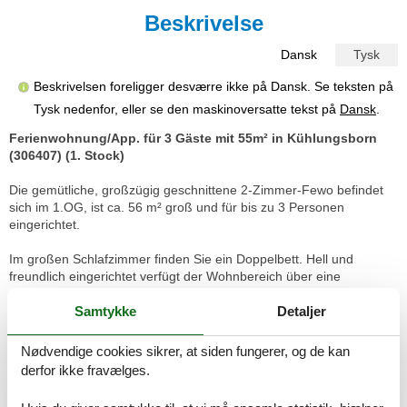
Beskrivelse
Dansk
Tysk
Beskrivelsen foreligger desværre ikke på Dansk. Se teksten på
Tysk nedenfor, eller se den maskinoversatte tekst på
Dansk
.
Ferienwohnung/App. für 3 Gäste mit 55m² in Kühlungsborn
(306407) (1. Stock)
Die gemütliche, großzügig geschnittene 2-Zimmer-Fewo befindet
sich im 1.OG, ist ca. 56 m² groß und für bis zu 3 Personen
eingerichtet.
Im großen Schlafzimmer finden Sie ein Doppelbett. Hell und
freundlich eingerichtet verfügt der Wohnbereich über eine
Sitzgruppe und Esstisch sowie eine ausziehbare Couch und ein
Schrankbett.
Samtykke
Detaljer
Die moderne Küche mit Geschirrspüler und Mikrowelle verfügt über
Nødvendige cookies sikrer, at siden fungerer, og de kan
allen Komfort . Zur technischen Ausstattung gehören Farb-TV und
derfor ikke fravælges.
kleine Hifi-Anlage.