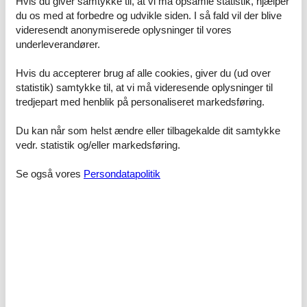
Hvis du giver samtykke til, at vi må opsamle statistik, hjælper
Ein Balkon nach Süden lädt zum Verweilen ein. Ein Duschbad/WC
du os med at forbedre og udvikle siden. I så fald vil der blive
rundet die Ferienwohnung ab.
videresendt anonymiserede oplysninger til vores
underleverandører.
Die Ferienwohnung ist für Nichtraucher. Haustiere sind nicht
gestattet.
Hvis du accepterer brug af alle cookies, giver du (ud over
Im Haus befinden sich Münzautomaten für Waschmaschine u.
statistik) samtykke til, at vi må videresende oplysninger til
Trockner.
tredjepart med henblik på personaliseret markedsføring.
Mitgebrachte Fahrräder können untergestellt werden.
Du kan når som helst ændre eller tilbagekalde dit samtykke
vedr. statistik og/eller markedsføring.
Der Autostellplatz Nr. 4 befindet sich auf dem Grundstück.
Bitte beachten Sie, dass es in der Hauptsaison erforderlich ist
Se også vores
Persondatapolitik
lückenlos zu buchen oder zwischen den Buchungen einen
Mindestzeitraum von 7, 10 oder 14 Übernachtungen frei zu lassen.
Die Mindestaufenthaltsdauer über den Jahreswechsel liegt bei 4
Übernachtungen.
Sowohl die Verbrauchskosten als auch der Pkw-Stellplatz sind
bereits im Übernachtungspreis enthalten.
Faciliteter