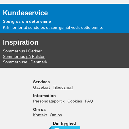
Kundeservice
Spørg os om dette emne
Klik her for at sende os et spørgsmål vedr. dette emne.
Inspiration
Sommerhus i Gedser
Sommerhus på Falster
Sommerhuse i Danmark
Services
Gavekort
Tilbudsmail
Information
Persondatapolitik
Cookies
FAQ
Om os
Kontakt
Om os
Din tryghed