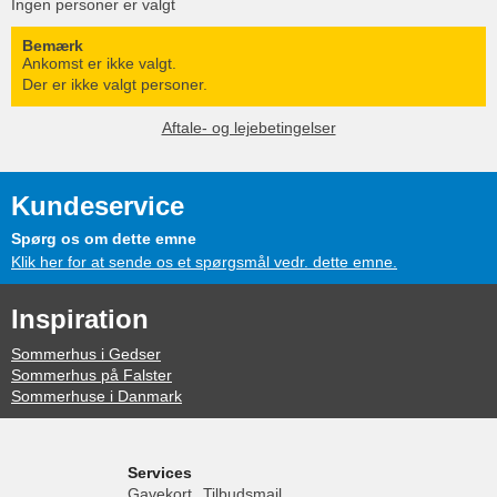
Ingen personer er valgt
Bemærk
Ankomst er ikke valgt.
Der er ikke valgt personer.
Aftale- og lejebetingelser
Kundeservice
Spørg os om dette emne
Klik her for at sende os et spørgsmål vedr. dette emne.
Inspiration
Sommerhus i Gedser
Sommerhus på Falster
Sommerhuse i Danmark
Services
Gavekort
Tilbudsmail