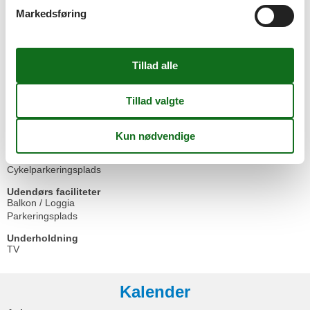
Køleskab
Markedsføring
Ovn
Toaster
Vandvarmer
Service
Sengelinned kan lejes mod betaling
Stue/soveplads
Bruser
Køjeseng
Radio
Udendørs
Cykelparkeringsplads
Udendørs faciliteter
Balkon / Loggia
Parkeringsplads
Underholdning
TV
Kalender