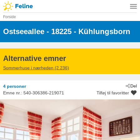
Forside
Ostseeallee
 - 18225
 - Kühlungsborn
Alternative emner
Sommerhuse i nærheden (2.236)
Del
4 personer
Emne nr.:
540-306386-219071
Tilføj til favoritter