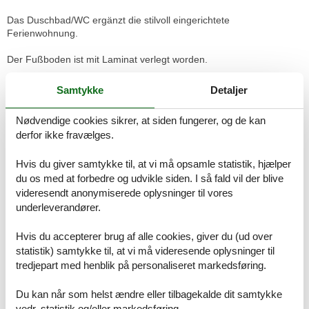
Das Duschbad/WC ergänzt die stilvoll eingerichtete
Ferienwohnung.
Der Fußboden ist mit Laminat verlegt worden.
Haustiere dürfen nicht mitgebracht werden.
Samtykke
Detaljer
In diesem Appartement ist das Rauchen nicht gestattet.
Nødvendige cookies sikrer, at siden fungerer, og de kan
In der Tiefgarage steht Ihnen der Stellplatz Nr. 23 zur Verfügung.
derfor ikke fravælges.
Die Stellplätze sind Doppelparker. Bitte achten Sie darauf, dass Ihr
Auto nicht länger als 5,00 m, breiter als 1,90 m und die Höhe von
Hvis du giver samtykke til, at vi må opsamle statistik, hjælper
1,50 m nicht überschreitet, damit es bei Ihrem Aufenthalt keine
Unannehmlichkeiten gibt. Zulässiges Gesamtgewicht ist 2000 kg.
du os med at forbedre og udvikle siden. I så fald vil der blive
Dachboxen, Fahrradhalterungen und Autoantennen, etc. sind vor
videresendt anonymiserede oplysninger til vores
der Einfahrt abzunehmen.
underleverandører.
Je nach Verfügbarkeit kann in Ausnahmefällen, alternativ zum
Hvis du accepterer brug af alle cookies, giver du (ud over
Tiefgaragenstellplatz, ein Außenstellplatz organisiert werden.
statistik) samtykke til, at vi må videresende oplysninger til
Sollten diese bereits belegt sein, wäre nur noch eine
tredjepart med henblik på personaliseret markedsføring.
kostenpflichtige Lösung auf einem städtischen Parkplatz möglich.
Sollte das Fahrzeug bei der Anreise den Maßen des ursprünglichen
Du kan når som helst ændre eller tilbagekalde dit samtykke
Stellplatzes in der Tiefgarage entsprechen,
vedr. statistik og/eller markedsføring.
treten wir von der Zusage des Außenstellplatzes zurück.