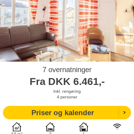
7 overnatninger
Fra
DKK
6.461,-
Inkl. rengøring
4
personer
Priser og kalender
63 m²
2
1