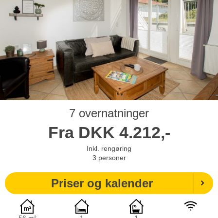
7 overnatninger
Fra
DKK
4.212,-
Inkl. rengøring
3
personer
Priser og kalender
56 m²
1
1