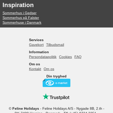
Inspiration
Sommerhus i Gedser
Sommerhus på Falster
Sommerhuse i Danmark
Services
Gavekort
Tilbudsmail
Information
Persondatapolitik
Cookies
FAQ
Om os
Kontakt
Om os
Din tryghed
©
Feline Holidays
-
Feline Holidays A/S
-
Nygade 8B, 2.th -