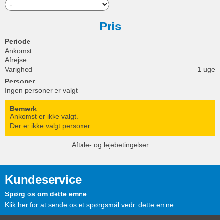
Pris
Periode
Ankomst
Afrejse
Varighed
1 uge
Personer
Ingen personer er valgt
Bemærk
Ankomst er ikke valgt.
Der er ikke valgt personer.
Aftale- og lejebetingelser
Kundeservice
Spørg os om dette emne
Klik her for at sende os et spørgsmål vedr. dette emne.