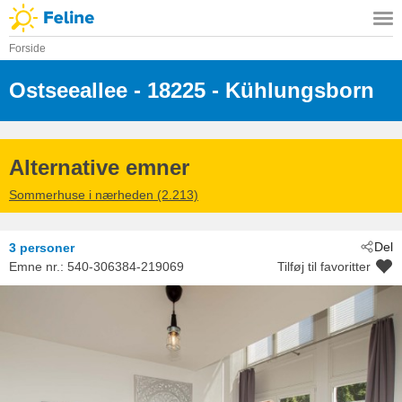
Forside
Ostseeallee
 - 18225
 - Kühlungsborn
Alternative emner
Sommerhuse i nærheden (2.213)
Del
3 personer
Emne nr.:
540-306384-219069
Tilføj til favoritter