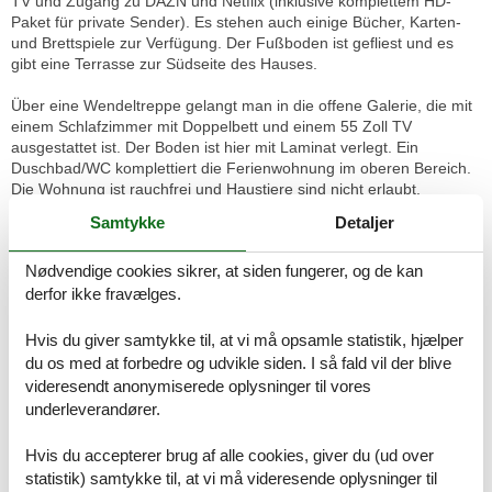
TV und Zugang zu DAZN und Netflix (inklusive komplettem HD-
Paket für private Sender). Es stehen auch einige Bücher, Karten-
und Brettspiele zur Verfügung. Der Fußboden ist gefliest und es
gibt eine Terrasse zur Südseite des Hauses.
Über eine Wendeltreppe gelangt man in die offene Galerie, die mit
einem Schlafzimmer mit Doppelbett und einem 55 Zoll TV
ausgestattet ist. Der Boden ist hier mit Laminat verlegt. Ein
Duschbad/WC komplettiert die Ferienwohnung im oberen Bereich.
Die Wohnung ist rauchfrei und Haustiere sind nicht erlaubt.
Samtykke
Detaljer
Während der gesamten Strandkorbsaison können Sie den
Strandkorb der Wohnungseigentümer kostenfrei nutzen
Nødvendige cookies sikrer, at siden fungerer, og de kan
(Strandaufgang 16), sofern das Wetter es zulässt. Bitte beachten
derfor ikke fravælges.
Sie, dass der Strandkorb kein Teil des Mietvertrages ist.
In der Tiefgarage steht ein Stellplatz (Nummer 30) zur Verfügung.
Hvis du giver samtykke til, at vi må opsamle statistik, hjælper
Bitte beachten Sie, dass es sich um Doppelparker handelt und dass
du os med at forbedre og udvikle siden. I så fald vil der blive
Ihr Auto nicht länger als 5,00m, breiter als 1,90m und höher als
videresendt anonymiserede oplysninger til vores
1,50m sein sollte. Dachboxen, Fahrradhalterungen und Antennen
underleverandører.
müssen vor der Einfahrt abgenommen werden. Das zulässige
Gesamtgewicht beträgt 2000 kg.
Hvis du accepterer brug af alle cookies, giver du (ud over
statistik) samtykke til, at vi må videresende oplysninger til
In Ausnahmefällen kann je nach Verfügbarkeit ein Außenstellplatz