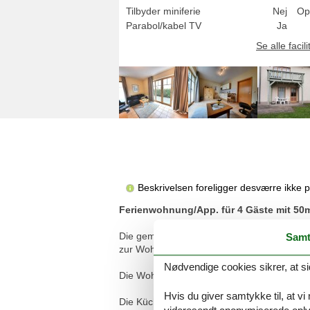
Tilbyder miniferie
Nej
Op
Parabol/kabel TV
Ja
Se alle facili
Beskrivelsen foreligger desværre ikke 
Ferienwohnung/App. für 4 Gäste mit 50
Die gemütliche 2-Zimmer-Fewo befindet sic
Samt
zur Wohnung geht über die Terrasse.
Nødvendige cookies sikrer, at si
Die Wohnung ist auf ca. 50 m² eingerichte
Hvis du giver samtykke til, at vi
Die Küchenzeile mit Geschirrspüler und Mikr