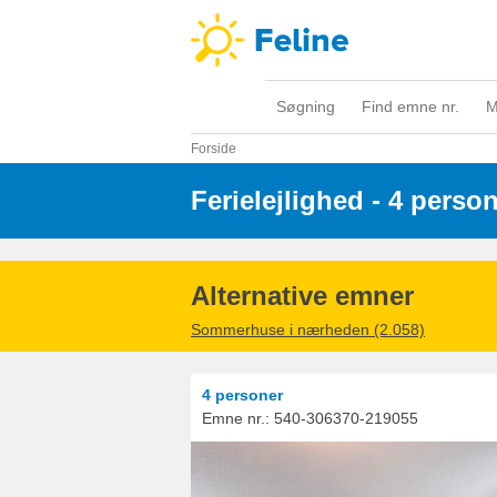
Søgning
Find emne nr.
M
Forside
Ferielejlighed - 4 perso
Alternative emner
Sommerhuse i nærheden (2.058)
4 personer
Emne nr.:
540-306370-219055