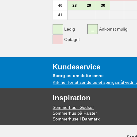
40
28
29
30
41
Ledig
Ankomst mulig
Optaget
Kundeservice
Spørg os om dette emne
Klik her for at sende os et spørgsmål vedr.
Inspiration
Sommerhus i Gedser
Sommerhus på Falster
Sommerhuse i Danmark