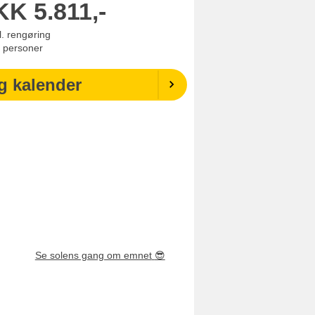
KK
5.811,-
l. rengøring
personer
g kalender
Se solens gang om emnet
😎