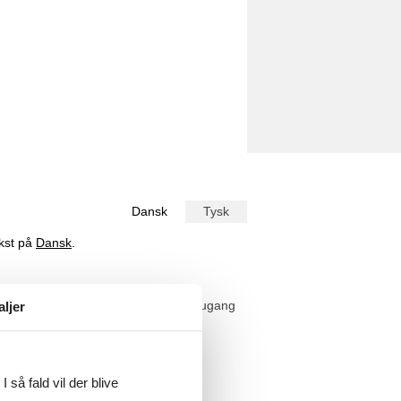
Dansk
Tysk
ekst på
Dansk
.
 einen erholsamen Aufenthalt. Der Zugang
aljer
 så fald vil der blive