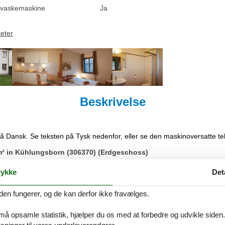
vaskemaskine
Ja
teter
Beskrivelse
på Dansk. Se teksten på Tysk nedenfor, eller se den maskinoversatte t
m² in Kühlungsborn (306370) (Erdgeschoss)
h im Erdgeschoss der Residenz und bietet bis zu 4 Personen Platz für
ykke
Det
den fungerer, og de kan derfor ikke fravælges.
t mit einem Wohnzimmer mit Doppelschlafcouch und Esstisch.
 må opsamle statistik, hjælper du os med at forbedre og udvikle siden. I
owelle ist im Wohnbereich integriert.