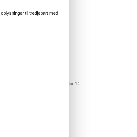
 oplysninger til tredjepart med
n einen Mindestzeitraum von 7, 10 oder 14