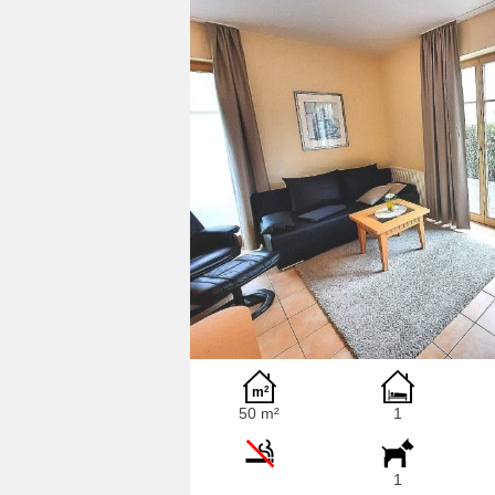
50 m²
1
1