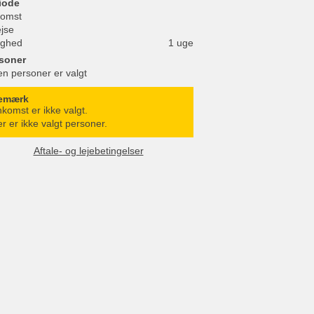
iode
omst
ejse
ighed
1 uge
soner
en personer er valgt
emærk
komst er ikke valgt.
r er ikke valgt personer.
Aftale- og lejebetingelser