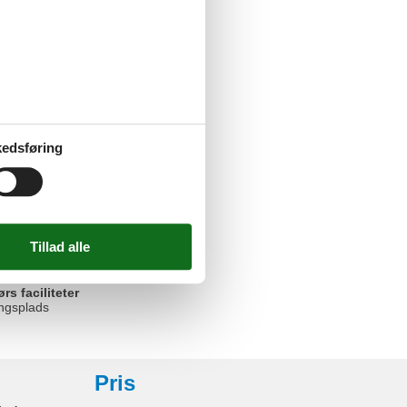
udstyr
(4 kogeplader)
yseskab
edsføring
e
nned kan lejes mod betaling
oveplads
ørs
rkeringsplads
s faciliteter
ngsplads
Pris