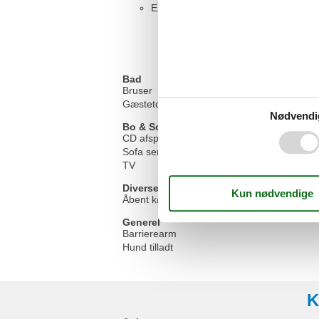
Einzelcouch - variable size
Bad
Bruser
Gæstetoilet
Nødvendi
Bo & Sove
CD afspiller
Sofa seng
TV
Diverse
Åbent køkken
Generel
Barrierearm
Hund tilladt
K