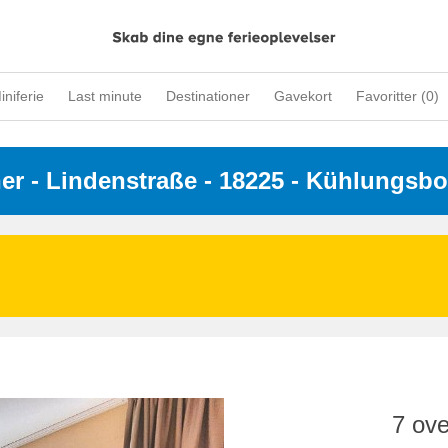
iniferie
Last minute
Destinationer
Gavekort
Favoritter (
0
)
ner
 - 
Lindenstraße
 - 18225
 - Kühlungsbo
7 ove