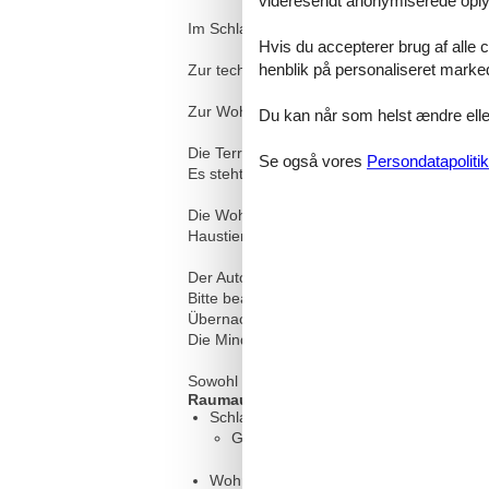
videresendt anonymiserede oplys
Im Schlafzimmer finden Sie ein Doppelbett.
Hvis du accepterer brug af alle c
henblik på personaliseret marke
Zur technischen Ausstattung gehören Farb-
Zur Wohnung gehört natürlich auch ein Ba
Du kan når som helst ændre eller
Die Terrasse lädt Sie zum Verweilen ein.
Se også vores
Persondatapolitik
Es steht Ihnen ein kostenfreier W-LAN Zug
Die Wohnung ist für nur für Nichtraucher b
Haustiere dürfen mitgebracht werden.
Der Auto-Stellplatz Nr. 15 befindet sich au
Bitte beachten Sie, dass es in der Hauptsa
Übernachtungen frei zu lassen.
Die Mindestaufenthaltsdauer über den Jahr
Sowohl die Verbrauchskosten als auch der P
Raumaufteilung
Schlafzimmer
Großes Doppelbett - Size: 181-210 
Wohn-/Schlafzimmer