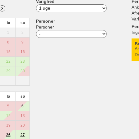
Varighed
Per
Ank
Afr
Var
Personer
lø
sø
Per
Personer
Ing
1
2
8
9
B
An
15
16
De
22
23
29
30
lø
sø
5
6
12
13
19
20
26
27