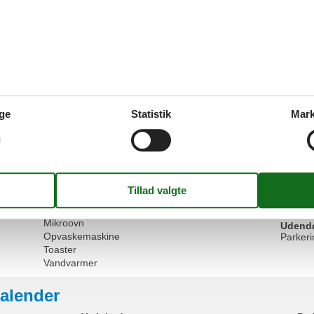
Faciliteter
Generelt udstyr
Køkken
Ikke-rygere
Komfur 
Terrasse
Køle-fr
ge
Statistik
Mark
WLAN
Servic
Sengeli
Grundlæggende
Stue soveværelse
1
Stue/s
Størrelse
50 m²
Radio
Køkken
Udend
Kaffemaskine
Cykelpa
Køleskab
Mikroovn
Udendør
Opvaskemaskine
Parkeri
Toaster
Vandvarmer
alender