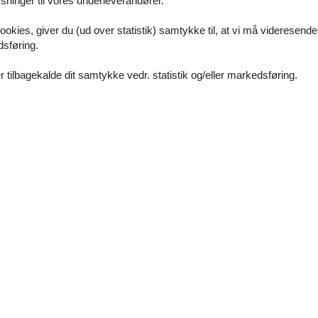
ninger til vores underleverandører.
ookies, giver du (ud over statistik) samtykke til, at vi må videresende
dsføring.
TV und Hifi-Anlage.
d/WC mit Dusche.
 tilbagekalde dit samtykke vedr. statistik og/eller markedsføring.
ang zur Verfügung.
uchbar.
f dem Grundstück.
ison erforderlich ist lückenlos zu buchen oder zwischen den Buchunge
eswechsel liegt bei 4 Übernachtungen.
kw-Stellplatz sind bereits im Übernachtungspreis enthalten.
cm