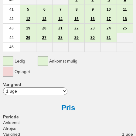
40
1
2
3
4
41
5
6
7
8
9
10
11
42
12
13
14
15
16
17
18
43
19
20
21
22
23
24
25
44
26
27
28
29
30
31
45
Ledig
Ankomst mulig
Optaget
Varighed
Pris
Periode
Ankomst
Afrejse
Varighed
1 uge