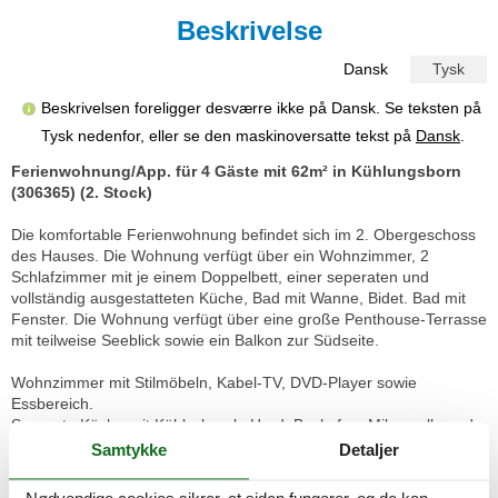
Beskrivelse
Dansk
Tysk
Beskrivelsen foreligger desværre ikke på Dansk. Se teksten på
Tysk nedenfor, eller se den maskinoversatte tekst på
Dansk
.
Ferienwohnung/App. für 4 Gäste mit 62m² in Kühlungsborn
(306365) (2. Stock)
Die komfortable Ferienwohnung befindet sich im 2. Obergeschoss
des Hauses. Die Wohnung verfügt über ein Wohnzimmer, 2
Schlafzimmer mit je einem Doppelbett, einer seperaten und
vollständig ausgestatteten Küche, Bad mit Wanne, Bidet. Bad mit
Fenster. Die Wohnung verfügt über eine große Penthouse-Terrasse
mit teilweise Seeblick sowie ein Balkon zur Südseite.
Wohnzimmer mit Stilmöbeln, Kabel-TV, DVD-Player sowie
Essbereich.
Separate Küche mit Kühlschrank, Herd, Backofen, Mikrowelle und
Geschirrspülmaschine, Bad mit Wanne, Waschmaschine und
Samtykke
Detaljer
Trockner im Keller zur Gemeinschaftsnutzung,
Haustiere sind nicht gestattet, Nichtraucher.