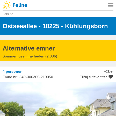
Forside
Ostseeallee
 - 18225
 - Kühlungsborn
Alternative emner
Sommerhuse i nærheden (2.036)
Del
4 personer
Emne nr.:
540-306365-219050
Tilføj til favoritter