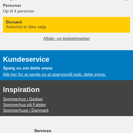
Personer
Op til 4 personer
Bemærk
Ankomst er ikke valgt.
Aftale- og lejebetingelser
Kundeservice
Spørg os om dette emne
Klik her for at sende os et spørgsmål vedr. dette emne.
Inspiration
Sommerhus i Gedser
Sommerhus på Falster
Sommerhuse i Danmark
Services