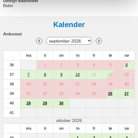
Udstyr bad/toilet
Bidet
Kalender
Ankomst
ma
ti
on
to
fr
lø
sø
36
1
2
3
4
5
6
37
7
8
9
10
11
12
13
38
14
15
16
17
18
19
20
39
21
22
23
24
25
26
27
40
28
29
30
41
oktober 2026
ma
ti
on
to
fr
lø
sø