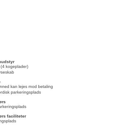
udstyr
(4 kogeplader)
yseskab
e
nned kan lejes mod betaling
rdisk parkeringsplads
ørs
rkeringsplads
s faciliteter
ngsplads