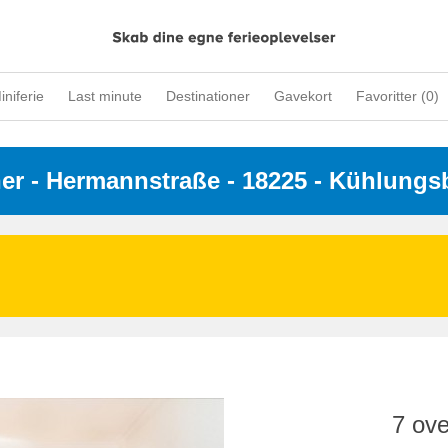
iniferie
Last minute
Destinationer
Gavekort
Favoritter (
0
)
ner
 - 
Hermannstraße
 - 18225
 - Kühlungs
7 ove