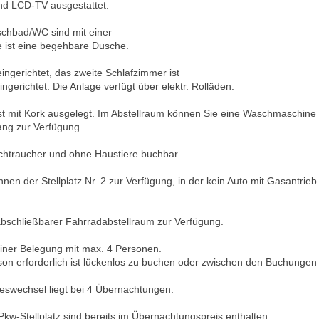
und LCD-TV ausgestattet.
chbad/WC sind mit einer
 ist eine begehbare Dusche.
ingerichtet, das zweite Schlafzimmer ist
ingerichtet. Die Anlage verfügt über elektr. Rolläden.
t mit Kork ausgelegt. Im Abstellraum können Sie eine Waschmaschin
ang zur Verfügung.
ichtraucher und ohne Haustiere buchbar.
nen der Stellplatz Nr. 2 zur Verfügung, in der kein Auto mit Gasantrieb
bschließbarer Fahrradabstellraum zur Verfügung.
 einer Belegung mit max. 4 Personen.
ison erforderlich ist lückenlos zu buchen oder zwischen den Buchunge
eswechsel liegt bei 4 Übernachtungen.
kw-Stellplatz sind bereits im Übernachtungspreis enthalten.