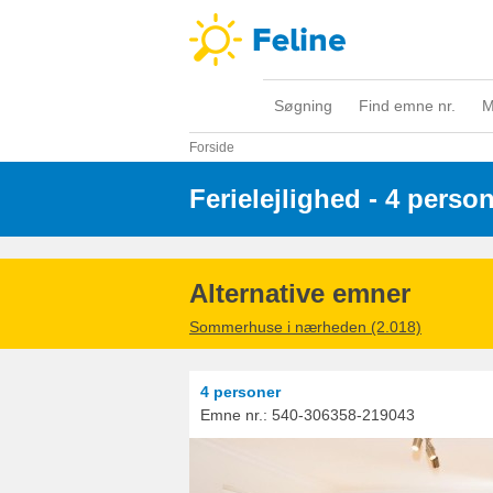
Søgning
Find emne nr.
M
Forside
Ferielejlighed - 4 perso
Alternative emner
Sommerhuse i nærheden (2.018)
4 personer
Emne nr.:
540-306358-219043