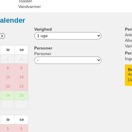
Toaster
Vandvarmer
alender
Varighed
Per
Ank
Afr
Var
Personer
lø
sø
Per
Personer
Ing
1
2
8
9
B
An
15
16
De
22
23
29
30
lø
sø
5
6