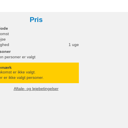
Pris
iode
omst
ejse
ighed
1 uge
soner
en personer er valgt
emærk
komst er ikke valgt.
r er ikke valgt personer.
Aftale- og lejebetingelser