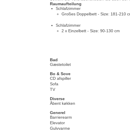
Raumaufteilung
Schlafzimmer
Großes Doppelbett - Size: 181-210 
Schlafzimmer
2 x Einzelbett - Size: 90-130 cm
Bad
Gæstetoilet
Bo & Sove
CD afspiller
Sofa
TV
Diverse
Åbent køkken
Generel
Barrierearm
Elevator
Gulvvarme