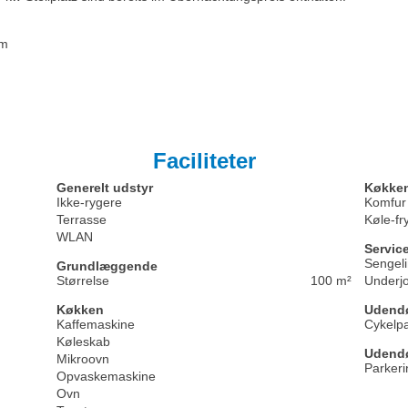
cm
Faciliteter
Generelt udstyr
Køkken
Ikke-rygere
Komfur 
Terrasse
Køle-fr
WLAN
Servic
Sengeli
Grundlæggende
Størrelse
100 m²
Underjo
Køkken
Udend
Kaffemaskine
Cykelpa
Køleskab
Udendør
Mikroovn
Parkeri
Opvaskemaskine
Ovn