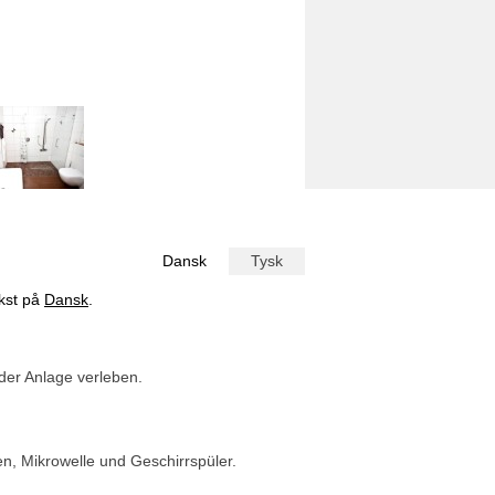
Dansk
Tysk
ekst på
Dansk
.
er Anlage verleben.
en, Mikrowelle und Geschirrspüler.