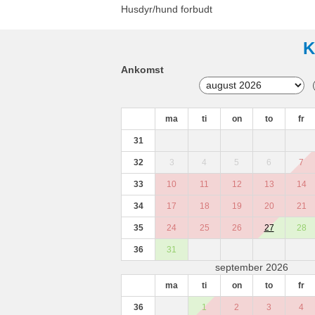
Husdyr/hund forbudt
K
Ankomst
ma
ti
on
to
fr
31
32
3
4
5
6
7
33
10
11
12
13
14
34
17
18
19
20
21
35
24
25
26
27
28
36
31
september 2026
ma
ti
on
to
fr
36
1
2
3
4