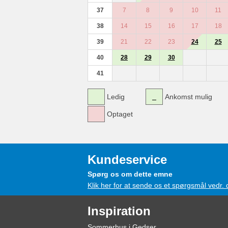
37
7
8
9
10
11
38
14
15
16
17
18
39
21
22
23
24
25
40
28
29
30
41
Ledig
Ankomst mulig
Optaget
Kundeservice
Spørg os om dette emne
Klik her for at sende os et spørgsmål vedr.
Inspiration
Sommerhus i Gedser