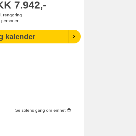
KK
7.942,-
l. rengøring
personer
g kalender
Se solens gang om emnet
😎