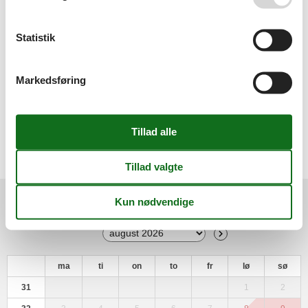
Stue/soveplads
Radio
Sofa seng
Statistik
Tjenester
Sengelinned kan lejes mod betaling
Markedsføring
Udendørs
Balkon / Loggia
Cykelparkeringsplads
Udendørs faciliteter
Carport
Parkeringsplads
Kalender
Ankomst
ma
ti
on
to
fr
lø
sø
31
1
2