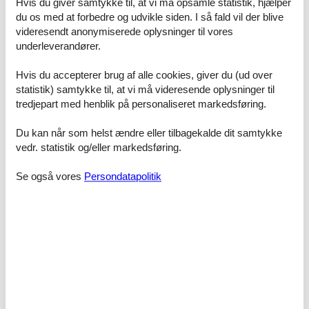
Hvis du giver samtykke til, at vi må opsamle statistik, hjælper
du os med at forbedre og udvikle siden. I så fald vil der blive
Sowohl die Verbrauchskosten als auch der Pkw-Stellplatz sind
bereits im Übernachtungspreis enthalten.
videresendt anonymiserede oplysninger til vores
Raumaufteilung
underleverandører.
Schlafzimmer
Großes Doppelbett - Size: 181-210 cm
Hvis du accepterer brug af alle cookies, giver du (ud over
statistik) samtykke til, at vi må videresende oplysninger til
Wohn-/Schlafzimmer
tredjepart med henblik på personaliseret markedsføring.
Einzelcouch - variable size
Du kan når som helst ændre eller tilbagekalde dit samtykke
vedr. statistik og/eller markedsføring.
Faciliteter
Bad
Se også vores
Persondatapolitik
Gæstetoilet
Badeværelse
Bruser
Bo & Sove
CD afspiller
DVD
TV
Generel