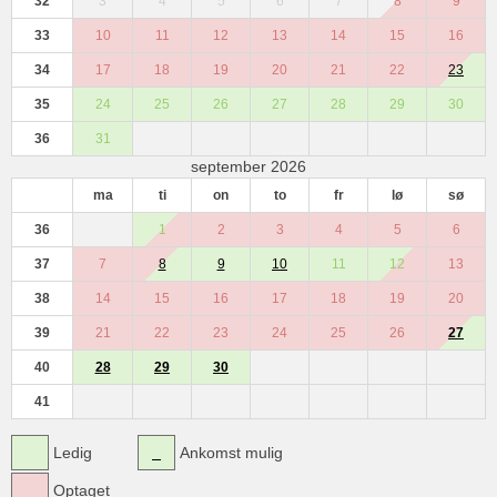
32
3
4
5
6
7
8
9
33
10
11
12
13
14
15
16
34
17
18
19
20
21
22
23
35
24
25
26
27
28
29
30
36
31
september 2026
ma
ti
on
to
fr
lø
sø
36
1
2
3
4
5
6
37
7
8
9
10
11
12
13
38
14
15
16
17
18
19
20
39
21
22
23
24
25
26
27
40
28
29
30
41
Ledig
Ankomst mulig
Optaget