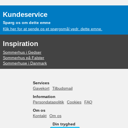
Kundeservice
Spørg os om dette emne
Klik her for at sende os et spørgsmål vedr. dette emne.
Inspiration
Sommerhus i Gedser
Sommerhus på Falster
Sommerhuse i Danmark
Services
Gavekort
Tilbudsmail
Information
Persondatapolitik
Cookies
FAQ
Om os
Kontakt
Om os
Din tryghed