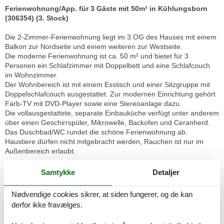
Ferienwohnung/App. für 3 Gäste mit 50m² in Kühlungsborn
(306354) (3. Stock)
Die 2-Zimmer-Ferienwohnung liegt im 3.OG des Hauses mit einem
Balkon zur Nordseite und einem weiteren zur Westseite.
Die moderne Ferienwohnung ist ca. 50 m² und bietet für 3
Personen ein Schlafzimmer mit Doppelbett und eine Schlafcouch
im Wohnzimmer.
Der Wohnbereich ist mit einem Esstisch und einer Sitzgruppe mit
Doppelschlafcouch ausgestattet. Zur modernen Einrichtung gehört
Farb-TV mit DVD-Player sowie eine Stereoanlage dazu.
Die vollausgestattete, separate Einbauküche verfügt unter anderem
über einen Geschirrspüler, Mikrowelle, Backofen und Ceranherd.
Das Duschbad/WC rundet die schöne Ferienwohnung ab.
Haustiere dürfen nicht mitgebracht werden, Rauchen ist nur im
Außenbereich erlaubt.
Der Stellplatz Nr. 17 steht Ihnen zur Verfügung.
Samtykke
Detaljer
Bitte beachten Sie, dass es in der Hauptsaison erforderlich ist
lückenlos zu buchen oder zwischen den Buchungen einen
Nødvendige cookies sikrer, at siden fungerer, og de kan
Mindestzeitraum von 7, 10 oder 14 Übernachtungen frei zu lassen.
derfor ikke fravælges.
[nbsp]Die Mindestaufenthaltsdauer über den Jahreswechsel liegt
bei 4 Übernachtungen.