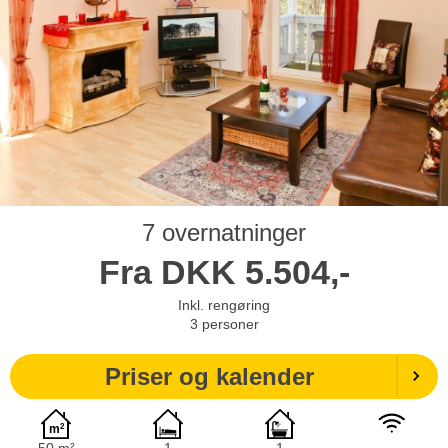
7 overnatninger
Fra
DKK
5.504,-
Inkl. rengøring
3
personer
Priser og kalender
50 m²
1
1