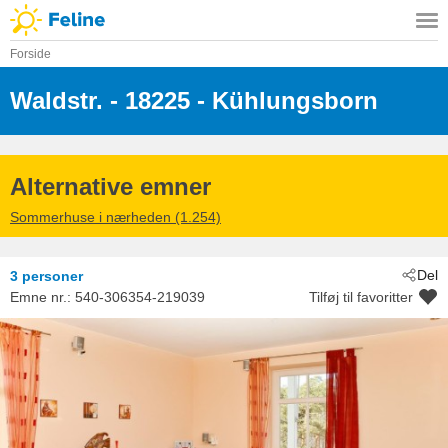
Forside
Waldstr.
 - 18225
 - Kühlungsborn
Alternative emner
Sommerhuse i nærheden (1.254)
Del
3 personer
Emne nr.:
540-306354-219039
Tilføj til favoritter