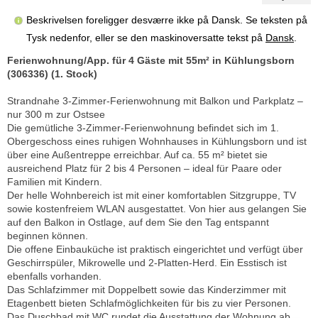
Beskrivelsen foreligger desværre ikke på Dansk. Se teksten på
Tysk nedenfor, eller se den maskinoversatte tekst på
Dansk
.
Ferienwohnung/App. für 4 Gäste mit 55m² in Kühlungsborn
(306336) (1. Stock)
Strandnahe 3-Zimmer-Ferienwohnung mit Balkon und Parkplatz –
nur 300 m zur Ostsee
Die gemütliche 3-Zimmer-Ferienwohnung befindet sich im 1.
Obergeschoss eines ruhigen Wohnhauses in Kühlungsborn und ist
über eine Außentreppe erreichbar. Auf ca. 55 m² bietet sie
ausreichend Platz für 2 bis 4 Personen – ideal für Paare oder
Familien mit Kindern.
Der helle Wohnbereich ist mit einer komfortablen Sitzgruppe, TV
sowie kostenfreiem WLAN ausgestattet. Von hier aus gelangen Sie
auf den Balkon in Ostlage, auf dem Sie den Tag entspannt
beginnen können.
Die offene Einbauküche ist praktisch eingerichtet und verfügt über
Geschirrspüler, Mikrowelle und 2-Platten-Herd. Ein Esstisch ist
ebenfalls vorhanden.
Das Schlafzimmer mit Doppelbett sowie das Kinderzimmer mit
Etagenbett bieten Schlafmöglichkeiten für bis zu vier Personen.
Das Duschbad mit WC rundet die Ausstattung der Wohnung ab.