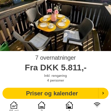
7 overnatninger
Fra
DKK
5.811,-
Inkl. rengøring
4
personer
Priser og kalender
55 m²
2
1