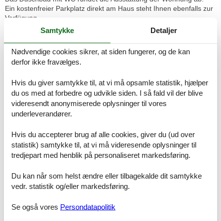
Ein kostenfreier Parkplatz direkt am Haus steht Ihnen ebenfalls zur
Verfügung.
Ausstattung auf einen Blick
Samtykke
Detaljer
3-Zimmer-Ferienwohnung (ca. 55 m²)
Nødvendige cookies sikrer, at siden fungerer, og de kan
Balkon in Ostlage
derfor ikke fravælges.
WLAN kostenfrei
Geschirrspüler und Mikrowelle
Hvis du giver samtykke til, at vi må opsamle statistik, hjælper
Schlafzimmer mit Doppelbett
Kinderzimmer mit Etagenbett
du os med at forbedre og udvikle siden. I så fald vil der blive
Parkplatz am Haus
videresendt anonymiserede oplysninger til vores
geeignet für 2–4 Personen
underleverandører.
Lage
Hvis du accepterer brug af alle cookies, giver du (ud over
Die Ferienwohnung überzeugt durch ihre zentrale und strandnahe
statistik) samtykke til, at vi må videresende oplysninger til
Lage in Kühlungsborn. Strand, Promenade, Einkaufsmöglichkeiten
tredjepart med henblik på personaliseret markedsføring.
und Restaurants sind bequem zu Fuß erreichbar.
Entfernungen:
Du kan når som helst ændre eller tilbagekalde dit samtykke
vedr. statistik og/eller markedsføring.
Strand: ca. 300 m
Zentrum / Promenade: ca. 200 m
Supermarkt: ca. 230 m
Se også vores
Persondatapolitik
Bahnhof: ca. 400 m