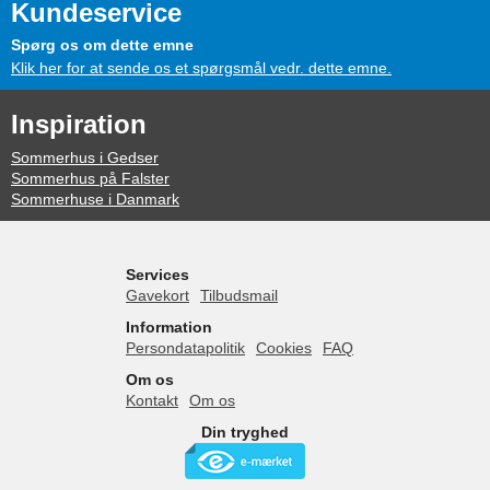
Kundeservice
Spørg os om dette emne
Klik her for at sende os et spørgsmål vedr. dette emne.
Inspiration
Sommerhus i Gedser
Sommerhus på Falster
Sommerhuse i Danmark
Services
Gavekort
Tilbudsmail
Information
Persondatapolitik
Cookies
FAQ
Om os
Kontakt
Om os
Din tryghed