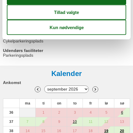
Køjeseng
Radio
Tjenester
Sengelinned kan lejes mod betaling
Udendørs
Balkon / Loggia
Cykelparkeringsplads
Udendørs faciliteter
Parkeringsplads
Kalender
Ankomst
ma
ti
on
to
fr
lø
sø
36
1
2
3
4
5
6
37
7
8
9
10
11
12
13
38
14
15
16
17
18
19
20