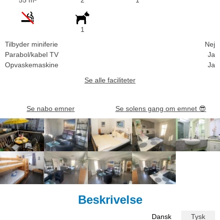
1
Tilbyder miniferie
Nej
Parabol/kabel TV
Ja
Opvaskemaskine
Ja
Se alle faciliteter
Se nabo emner
Se solens gang om emnet
😎
Beskrivelse
Dansk
Tysk