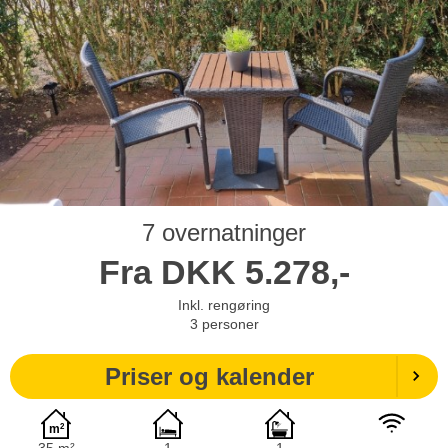
7 overnatninger
Fra
DKK
5.278,-
Inkl. rengøring
3
personer
Priser og kalender
35 m²
1
1