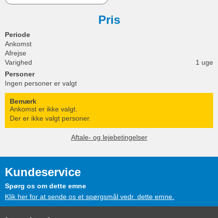
Pris
Periode
Ankomst
Afrejse
Varighed
1 uge
Personer
Ingen personer er valgt
Bemærk
Ankomst er ikke valgt.
Der er ikke valgt personer.
Aftale- og lejebetingelser
Kundeservice
Spørg os om dette emne
Klik her for at sende os et spørgsmål vedr. dette emne.