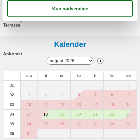
Sofa seng
Udendørs faciliteter
Parkeringsplads
Terrasse
Kalender
Ankomst
ma
ti
on
to
fr
lø
sø
31
1
2
32
3
4
5
6
7
8
9
33
10
11
12
13
14
15
16
34
17
18
19
20
21
22
23
35
24
25
26
27
28
29
30
36
31