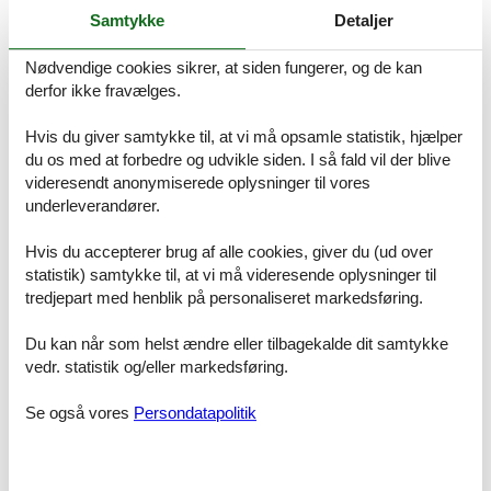
Die 35 m² große Ferienwohnung, mit Ihrem eigenen Charme bietet
Samtykke
Detaljer
2-3 Personen Urlaubsgefühle. Das liebevoll eingerichtete
Appartement befindet sich im Erdgeschoss.
Nødvendige cookies sikrer, at siden fungerer, og de kan
derfor ikke fravælges.
Im Wohnbereich befindet sich eine Sitzgruppe mit Flachbild-TV
sowie das sehr bequeme Schrankbett, welches Ihnen tagsüber viel
Hvis du giver samtykke til, at vi må opsamle statistik, hjælper
Freiraum im Appartement bieten und für die Nacht schnell
du os med at forbedre og udvikle siden. I så fald vil der blive
auszuklappen ist.
videresendt anonymiserede oplysninger til vores
Die Pantry mit 2-Platten-E-Herd und Mikrowelle ist im Wohnbereich
underleverandører.
integriert. Zusätzlich finden Sie ein Tageslichtbad mit Badewanne
und WC.
Hvis du accepterer brug af alle cookies, giver du (ud over
statistik) samtykke til, at vi må videresende oplysninger til
Der Wohnbereich ist mit Laminat ausgelegt.
tredjepart med henblik på personaliseret markedsføring.
Die Wohnung ist für Nichtraucher.
Haustiere dürfen gern mitgebracht werden.
Du kan når som helst ændre eller tilbagekalde dit samtykke
Es steht Ihnen ein kostenfreier W-LAN Zugang zur Verfügung.
vedr. statistik og/eller markedsføring.
In der Wohnung steht Ihnen ein Kinderreisebett zur Verfügung.
Se også vores
Persondatapolitik
Die Stellplätze des Hauses befinden sich am Haus. Sie haben
Stellplatz Nr. 37.
Bitte beachten Sie, dass es in der Hauptsaison erforderlich ist
lückenlos zu buchen oder zwischen den Buchungen einen