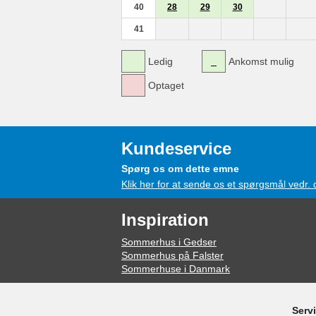
40
28
29
30
41
Ledig
Ankomst mulig
Optaget
Kundeservice
Spørg os om dette emne
Klik her for at sende os et spørgsmål vedr.
Inspiration
Sommerhus i Gedser
Sommerhus på Falster
Sommerhuse i Danmark
Serv