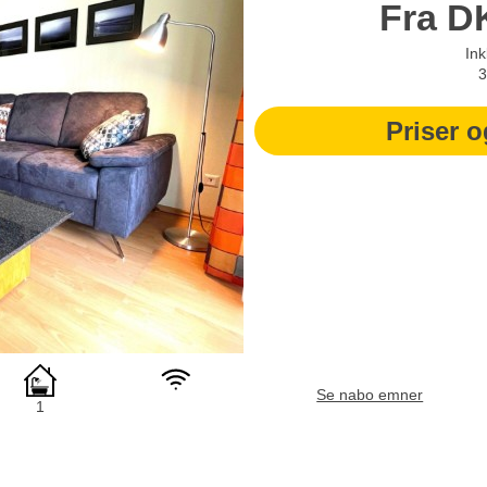
Fra
D
Ink
3
Priser o
Se nabo emner
1