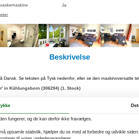
vaskemaskine
Ja
teter
Beskrivelse
på Dansk. Se teksten på Tysk nedenfor, eller se den maskinoversatte t
² in Kühlungsborn (306294) (1. Stock)
er-Fewo befindet sich im 1. Obergeschoss, ist ca. 61 m² groß und für
ykke
Det
elbett. Das 2. Schlafzimmer ist mit einem Etagenbett ausgestattet.
den fungerer, og de kan derfor ikke fravælges.
ppe und Esstisch sowie eine Couch. Die
 und Mikrowelle verfügt über allen Komfort .
 må opsamle statistik, hjælper du os med at forbedre og udvikle siden. I
 Zoll/108 cm Smart-TV und eine kleine Hifi-Anlage.
ninger til vores underleverandører.