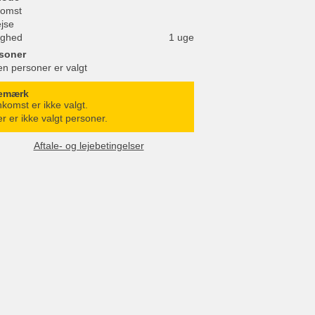
omst
ejse
ighed
1 uge
soner
en personer er valgt
emærk
komst er ikke valgt.
r er ikke valgt personer.
Aftale- og lejebetingelser