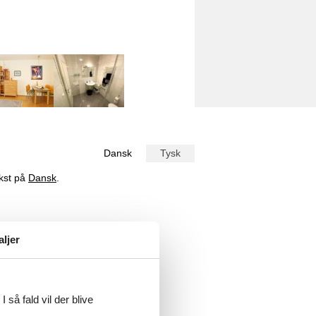
Dansk
Tysk
ekst på
Dansk
.
 bis zu 4 Personen eingerichtet.
aljer
 så fald vil der blive