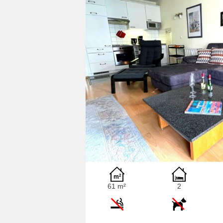
61 m²
2