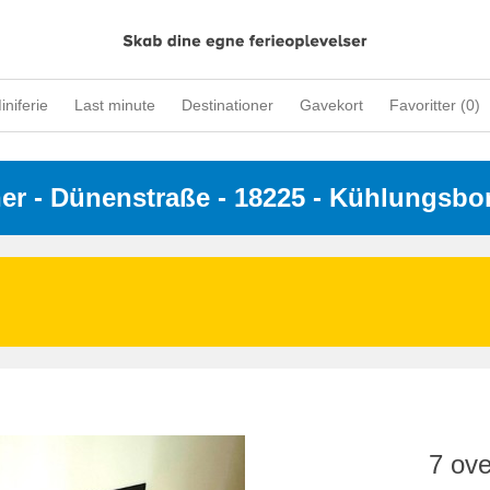
iniferie
Last minute
Destinationer
Gavekort
Favoritter (
0
)
ner
 - 
Dünenstraße
 - 18225
 - Kühlungsbo
7 ove