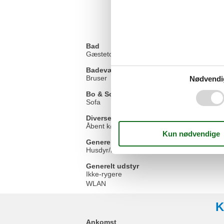
Bad
Gæstetoilet
Badeværelse
Bruser
Nødvendi
Bo & Sove
Sofa
Diverse
Åbent køkken
Generel
Husdyr/hund forbudt
Generelt udstyr
Ikke-rygere
WLAN
K
Ankomst