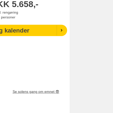
KK
5.658,-
l. rengøring
personer
g kalender
Se solens gang om emnet
😎