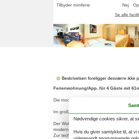
Tilbyder miniferie
Nej
Op
Se alle facili
Beskrivelsen foreligger desværre ikke 
Ferienwohnung/App. für 4 Gäste mit 61m
Die moderne, großzügig geschnittene 3-Zimm
Samt
Im großen Schlafzimmer finden Sie ein Dopp
Nødvendige cookies sikrer, at si
Der Wohnbereich verfügt über eine Sitzgru
moderne Küche mit Geschirrspüler, Backofen
Hvis du giver samtykke til, at vi
Zur technischen Ausstattung gehören ein 43
videresendt anonymiserede oplys