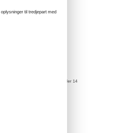
 oplysninger til tredjepart med
n einen Mindestzeitraum von 7, 10 oder 14