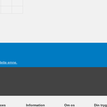
 dette emne.
ices
Information
Om os
Din try