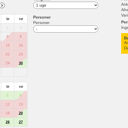
Ank
Afr
Var
Personer
lø
sø
Per
Personer
Ing
1
2
8
9
B
An
15
16
De
22
23
29
30
lø
sø
5
6
12
13
19
20
26
27