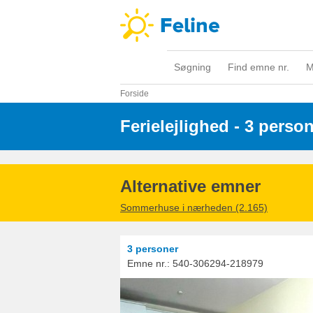
Søgning
Find emne nr.
M
Forside
Ferielejlighed - 3 perso
Alternative emner
Sommerhuse i nærheden (2.165)
3 personer
Emne nr.:
540-306294-218979