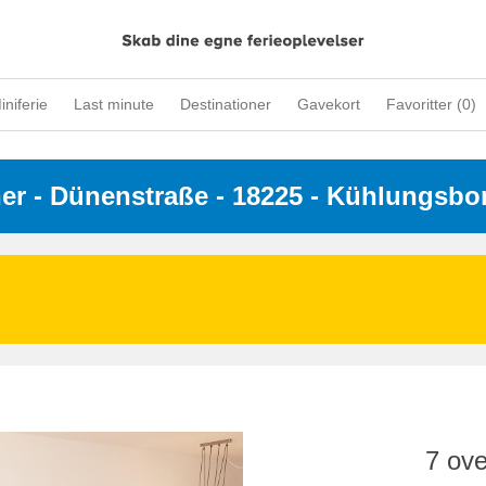
iniferie
Last minute
Destinationer
Gavekort
Favoritter (
0
)
ner
 - 
Dünenstraße
 - 18225
 - Kühlungsbo
7 ove