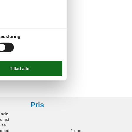
oveplads
eng
ørs
rkeringsplads
edsføring
s faciliteter
/ Loggia
ngsplads
Pris
iode
omst
ejse
ighed
1 uge