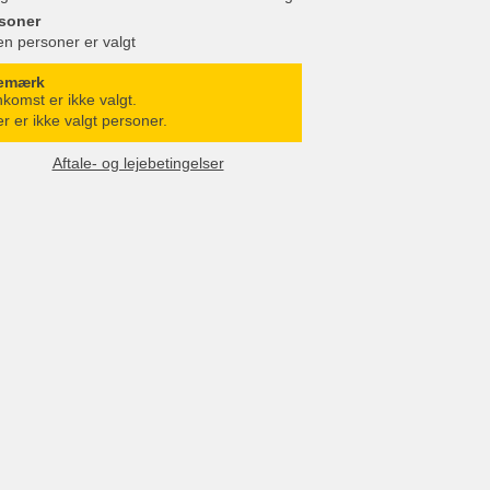
soner
en personer er valgt
emærk
komst er ikke valgt.
r er ikke valgt personer.
Aftale- og lejebetingelser