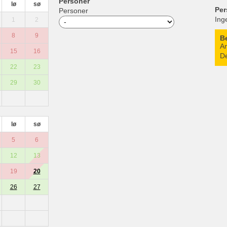
Personer
lø
sø
Per
Personer
Ing
1
2
8
9
B
An
15
16
De
22
23
29
30
lø
sø
5
6
12
13
19
20
26
27