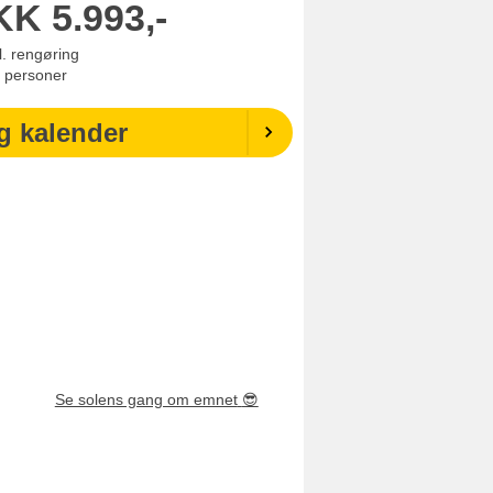
KK
5.993,-
l. rengøring
personer
g kalender
Se solens gang om emnet
😎