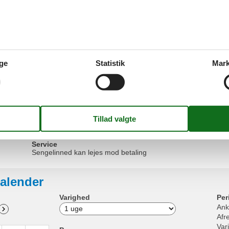
Grundlæggende
Stue/s
Stue soveværelse
1
Radio
Størrelse
55 m²
Sofa s
Køkken
Udend
Kaffemaskine
Cykelpa
Komfur (4 kogeplader)
ge
Statistik
Mark
Udendør
Køle-fryseskab
Balkon 
Køleskab
Parkeri
Mikroovn
Opvaskemaskine
Ovn
Toaster
Vandvarmer
Service
Sengelinned kan lejes mod betaling
alender
Varighed
Per
Ank
Afr
Var