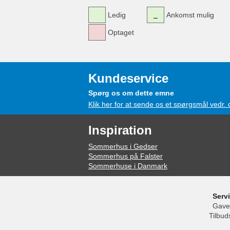
Ledig
Ankomst mulig
Optaget
Kundeservice
Spørg os om dette emne
Klik her for at sende os et spørgsmål vedr.
Inspiration
Sommerhus i Gedser
Sommerhus på Falster
Sommerhuse i Danmark
Serv
Gave
Tilbud