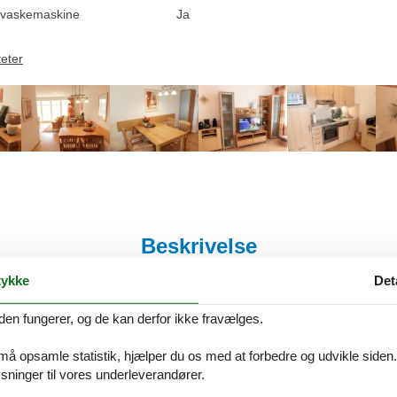
vaskemaskine
Ja
teter
Beskrivelse
ykke
Det
på Dansk. Se teksten på Tysk nedenfor, eller se den maskinoversatte t
den fungerer, og de kan derfor ikke fravælges.
² in Kühlungsborn (306291) (Hochparterre)
 må opsamle statistik, hjælper du os med at forbedre og udvikle siden. I
parterre und ist ca. 55 m² groß. Sie ist für bis zu 4 Personen geeign
ninger til vores underleverandører.
nbereich ist mit einer Sitzgruppe inklusive einer Doppelschlafcouch u