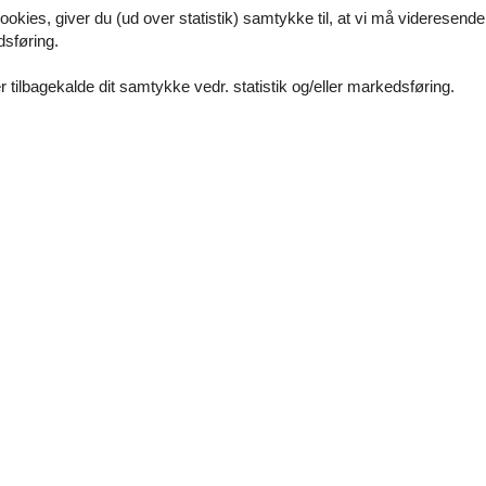
ookies, giver du (ud over statistik) samtykke til, at vi må videresende
n Geschirrspüler, eine Mikrowelle und einen Backofen. Zur technisch
dsføring.
 Sie gemütlich verweilen.
 tilbagekalde dit samtykke vedr. statistik og/eller markedsføring.
wohnung. Haustiere sind nicht erlaubt und die Wohnung ist für Nichtr
schine und Trockner. Sie können auch Ihre Fahrräder unterstellen. E
on eine lückenlose Buchung notwendig ist oder zwischen Buchungen ein
ndestaufenthaltsdauer über den Jahreswechsel beträgt 4 Übernachtung
z sind bereits im Übernachtungspreis enthalten.
cm
Faciliteter