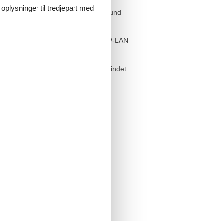
 oplysninger til tredjepart med
en Ausstattung gehören ein Farb-TV und
aucher ausgelegt. Ein kostenfreier W-LAN
in Außenstellplatz, Nummer 04, befindet
 Mindestzeitraum von 7, 10 oder 14
en.