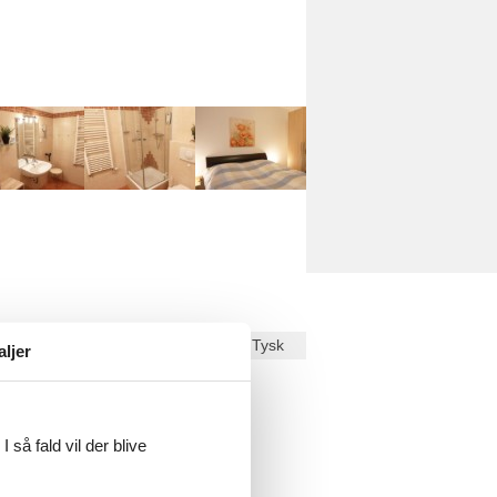
Dansk
Tysk
aljer
ekst på
Dansk
.
 så fald vil der blive
et und verfügt über ein großes
nd einem Esstisch ausgestattet.