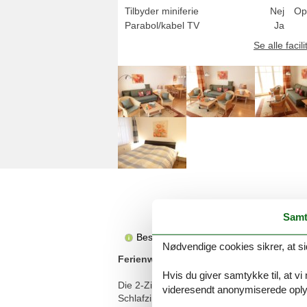
Tilbyder miniferie
Nej
Op
Parabol/kabel TV
Ja
Se alle facili
Samt
Beskrivelsen foreligger desværre ikke 
Nødvendige cookies sikrer, at si
Ferienwohnung/App. für 4 Gäste mit 55m
Hvis du giver samtykke til, at vi
Die 2-Zimmer-Wohnung befindet sich im Hoch
videresendt anonymiserede oplys
Schlafzimmer mit einem Doppelbett. Der Woh