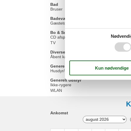
Bad
Bruser
Badeværelse
Gæstetoilet
Bo & Sove
Nødvendi
CD afspiller
TV
Diverse
Åbent køkken
Generel
Husdyr/hund forbudt
Generelt udstyr
Ikke-rygere
WLAN
K
Ankomst