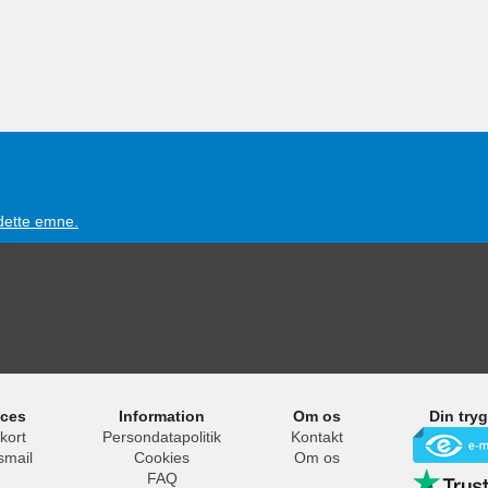
 dette emne.
ices
Information
Om os
Din try
kort
Persondatapolitik
Kontakt
smail
Cookies
Om os
FAQ