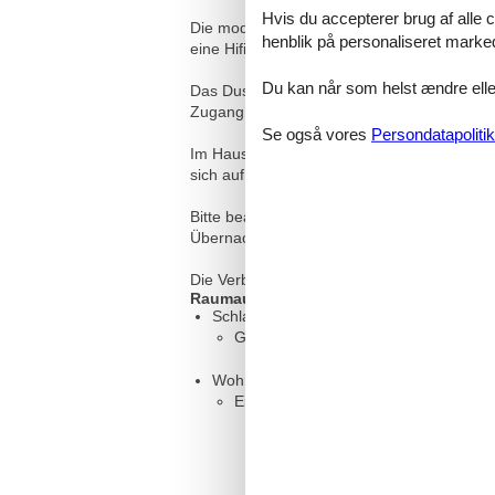
Hvis du accepterer brug af alle c
Die moderne Pantryküche verfügt über eine
henblik på personaliseret marke
eine Hifi-Anlage. Auf dem Südbalkon können
Du kan når som helst ændre eller
Das Duschbad/WC vervollständigt die Ferien
Zugang steht Ihnen zur Verfügung.
Se også vores
Persondatapolitik
Im Haus gibt es Münzautomaten für Waschma
sich auf dem Grundstück.
Bitte beachten Sie, dass in der Hauptsais
Übernachtungen frei bleiben muss. Die Mi
Die Verbrauchskosten und der Pkw-Stellplat
Raumaufteilung
Schlafzimmer
Großes Doppelbett - Size: 181-210 
Wohn-/Schlafzimmer
Einzelcouch - variable size