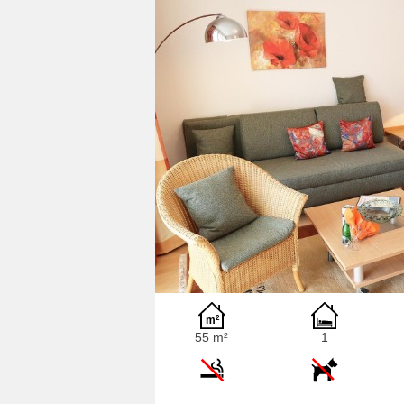
55 m²
1