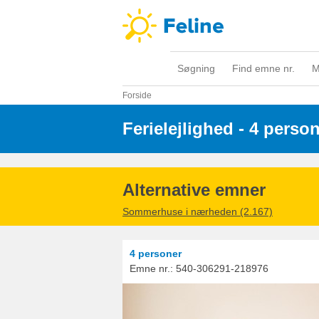
Søgning
Find emne nr.
M
Forside
Ferielejlighed - 4 perso
Alternative emner
Sommerhuse i nærheden (2.167)
4 personer
Emne nr.:
540-306291-218976