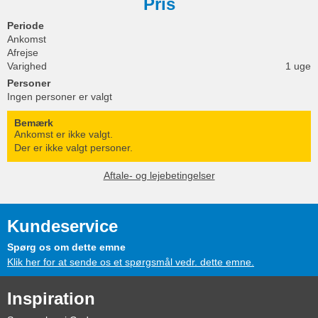
Pris
Periode
Ankomst
Afrejse
Varighed
1 uge
Personer
Ingen personer er valgt
Bemærk
Ankomst er ikke valgt.
Der er ikke valgt personer.
Aftale- og lejebetingelser
Kundeservice
Spørg os om dette emne
Klik her for at sende os et spørgsmål vedr. dette emne.
Inspiration