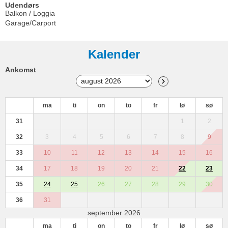
Udendørs
Balkon / Loggia
Garage/Carport
Kalender
Ankomst
ma
ti
on
to
fr
lø
sø
31
1
2
32
3
4
5
6
7
8
9
33
10
11
12
13
14
15
16
34
17
18
19
20
21
22
23
35
24
25
26
27
28
29
30
36
31
september 2026
ma
ti
on
to
fr
lø
sø