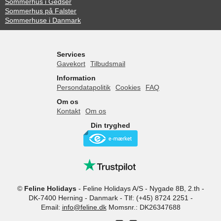
Sommerhus i Gedser
Sommerhus på Falster
Sommerhuse i Danmark
Services
Gavekort
Tilbudsmail
Information
Persondatapolitik
Cookies
FAQ
Om os
Kontakt
Om os
Din tryghed
©
Feline Holidays
-
Feline Holidays A/S
-
Nygade 8B, 2.th -
DK-7400
Herning
-
Danmark -
Tlf:
(+45) 8724 2251
-
Email:
info@feline.dk
Momsnr.: DK26347688