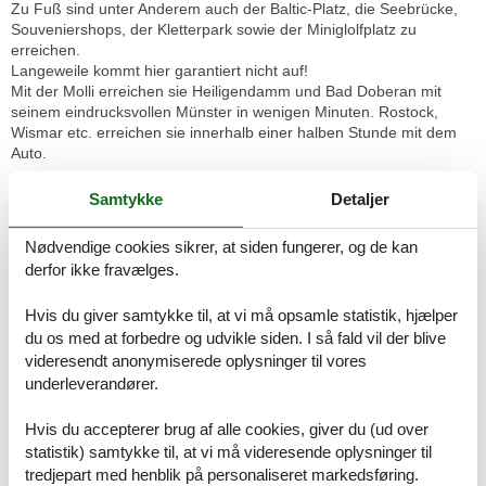
Zu Fuß sind unter Anderem auch der Baltic-Platz, die Seebrücke,
Souveniershops, der Kletterpark sowie der Miniglolfplatz zu
erreichen.
Langeweile kommt hier garantiert nicht auf!
Mit der Molli erreichen sie Heiligendamm und Bad Doberan mit
seinem eindrucksvollen Münster in wenigen Minuten. Rostock,
Wismar etc. erreichen sie innerhalb einer halben Stunde mit dem
Auto.
Ausstattungen:
Samtykke
Detaljer
Das 2-Zimmer-Apartment mit Holzoptik-Bodenbelag befindet sich in
der 2.Etage mit Aufzug im Apartmenthaus Waldeck. Mit rund 50 m²
Nødvendige cookies sikrer, at siden fungerer, og de kan
Wohnfläche und einem Balkon mit seitlichem Seeblick. Das
derfor ikke fravælges.
geräumige Apartment besteht aus einem Wohnzimmer und einer
voll ausgestatteten Küchenzeile mit Geschirrspülmaschine,
Hvis du giver samtykke til, at vi må opsamle statistik, hjælper
Kühlschrank, Mikrowelle, Zwei-Platten-Cerankochfeld, Kapsel-
du os med at forbedre og udvikle siden. I så fald vil der blive
Kaffeautomat sowie eine normale Kaffeemaschine, einem
Wasserkocher und einem Toaster.
videresendt anonymiserede oplysninger til vores
underleverandører.
Das Schlafzimmer verfügt über ein Doppelbett und ein Etagenbett,
darüber hinaus bietet es genügend Platz für ein Kinderbett. Im
Hvis du accepterer brug af alle cookies, giver du (ud over
Wohnzimmer (50 zoll) und im Schlafzimmer befinden sich je ein
statistik) samtykke til, at vi må videresende oplysninger til
moderner Flachbild TV. Im Badezimmer befindet sich eine
tredjepart med henblik på personaliseret markedsføring.
Badewanne die sich sehr gut zum Duschen eignet, ein Fön ist