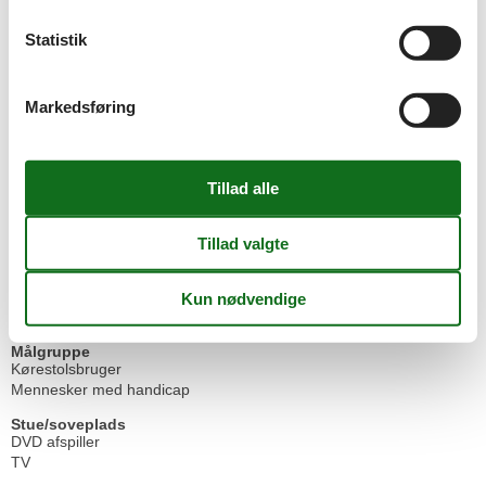
Grundlæggende
Statistik
Køkkener
1
Stue
1
Størrelse
50 m²
Markedsføring
Kæledyr
Kæledyr er ikke tilladt
Køkken
Fryser
Kaffemaskine
Køleskab
Mikroovn
Opvaskemaskine
Tekøkken/blok
Toaster
Målgruppe
Kørestolsbruger
Mennesker med handicap
Stue/soveplads
DVD afspiller
TV