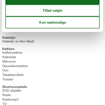
Generelt udstyr
Elevator
Ikke-rygere
Grundlæggende
Køkkener
1
Stue
1
Størrelse
73 m²
Kæledyr
Kæledyr er ikke tilladt
Køkken
Kaffemaskine
Køleskab
Mikroovn
Opvaskemaskine
Ovn
Tekøkken/blok
Toaster
Stue/soveplads
DVD afspiller
Radio
Radio/mp3
TV