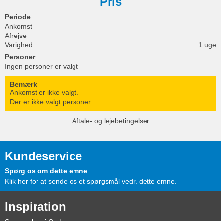
Pris
Periode
Ankomst
Afrejse
Varighed
1 uge
Personer
Ingen personer er valgt
Bemærk
Ankomst er ikke valgt.
Der er ikke valgt personer.
Aftale- og lejebetingelser
Kundeservice
Spørg os om dette emne
Klik her for at sende os et spørgsmål vedr. dette emne.
Inspiration