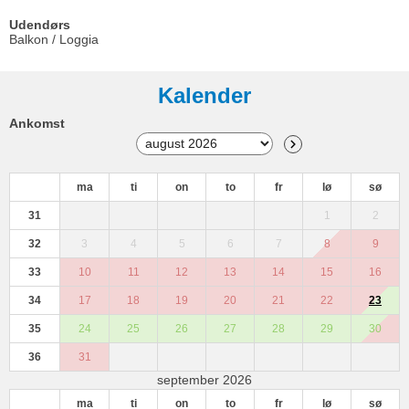
Udendørs
Balkon / Loggia
Kalender
Ankomst
ma
ti
on
to
fr
lø
sø
31
1
2
32
3
4
5
6
7
8
9
33
10
11
12
13
14
15
16
34
17
18
19
20
21
22
23
35
24
25
26
27
28
29
30
36
31
september 2026
ma
ti
on
to
fr
lø
sø