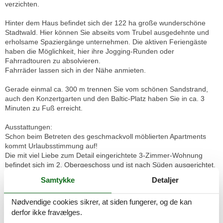
verzichten.
Hinter dem Haus befindet sich der 122 ha große wunderschöne
Stadtwald. Hier können Sie abseits vom Trubel ausgedehnte und
erholsame Spaziergänge unternehmen. Die aktiven Feriengäste
haben die Möglichkeit, hier ihre Jogging-Runden oder
Fahrradtouren zu absolvieren.
Fahrräder lassen sich in der Nähe anmieten.
Gerade einmal ca. 300 m trennen Sie vom schönen Sandstrand,
auch den Konzertgarten und den Baltic-Platz haben Sie in ca. 3
Minuten zu Fuß erreicht.
Ausstattungen:
Schon beim Betreten des geschmackvoll möblierten Apartments
kommt Urlaubsstimmung auf!
Die mit viel Liebe zum Detail eingerichtete 3-Zimmer-Wohnung
befindet sich im 2. Obergeschoss und ist nach Süden ausgerichtet.
Mit dem Aufzug lässt sich diese bequem erreichen.
Samtykke
Detaljer
Im Wohnbereich finden Sie auf der Doppel- und der Dreiercouch
sowie auf dem Sessel ausreichend Platz für gemütliche Abende.
Nødvendige cookies sikrer, at siden fungerer, og de kan
Ein großes Fernsehgerät sowie DVD-und CD Spieler sorgen für
Ihre abendliche Unterhaltung. Eine große Auswahl an DVDs und
derfor ikke fravælges.
CDs sowie Bücher und Spiele lassen keine Langeweile