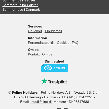
Sommerhus i Gedser
Sommerhus på Falster
Sommerhuse i Danmark
Services
Gavekort
Tilbudsmail
Information
Persondatapolitik
Cookies
FAQ
Om os
Kontakt
Om os
Din tryghed
©
Feline Holidays
-
Feline Holidays A/S
-
Nygade 8B, 2.th -
DK-7400
Herning
-
Danmark -
Tlf:
(+45) 8724 2251
-
Email:
info@feline.dk
Momsnr.: DK26347688