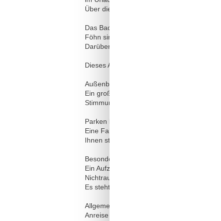
Über die Außenjalousien besteht die Möglic
Das Bad verfügt über eine begehbare Dusch
Föhn sind vorhanden. Ein Highlight ist Ihr
Darüber hinaus verfügt das Appartement üb
Dieses Appartement bietet Ihnen einen ei
Außenbereich:
Ein großzügiger Westbalkon lädt zum Entsp
Stimmung ausklingen.
Parken können Sie sicher in der Tiefgarage
Eine Fahrradgarage ist auf dem Gelände d
Ihnen steht ein privater Kellerraum mit ge
Besonderes:
Ein Aufzug im Haus ist vorhanden.
Nichtraucher / keine Haustiere
Es steht kostenfreies W-Lan zur Verfügung!
Allgemeine Informationen:
Anreise ab 16:00 Uhr