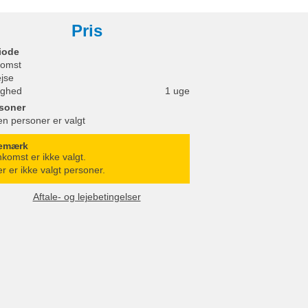
Pris
iode
omst
ejse
ighed
1 uge
soner
en personer er valgt
emærk
komst er ikke valgt.
r er ikke valgt personer.
Aftale- og lejebetingelser