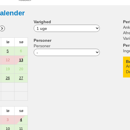
alender
Varighed
Per
Ank
Afr
Var
Personer
lø
sø
Per
Personer
Ing
5
6
12
13
B
An
19
20
De
26
27
lø
sø
3
4
10
11