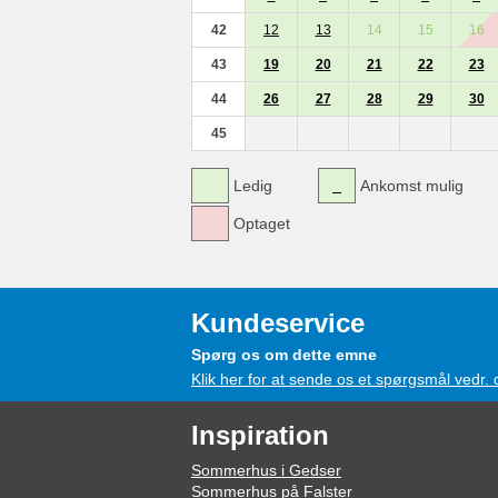
42
12
13
14
15
16
43
19
20
21
22
23
44
26
27
28
29
30
45
Ledig
Ankomst mulig
Optaget
Kundeservice
Spørg os om dette emne
Klik her for at sende os et spørgsmål vedr.
Inspiration
Sommerhus i Gedser
Sommerhus på Falster