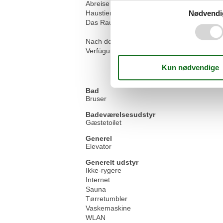
Abreise bis 10:00 Uhr
Nødvendi
Haustiere sind in diesem Appartement leider
Das Rauchen ist in dieser Unterkunft unters
Nach der Buchung stehen Ihnen zusätzlich 
Verfügung. Weitere Informationen entnehme
Bad
Bruser
Badeværelsesudstyr
Gæstetoilet
Generel
Elevator
Generelt udstyr
Ikke-rygere
Internet
Sauna
Tørretumbler
Vaskemaskine
WLAN