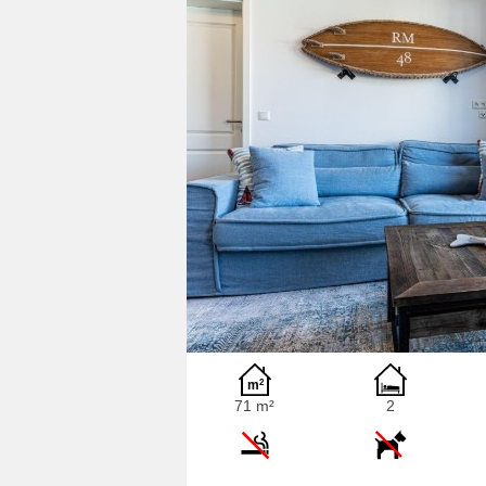
71 m²
2