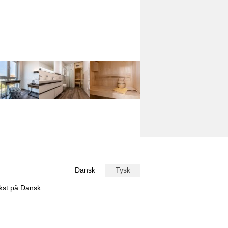
Dansk
Tysk
ekst på
Dansk
.