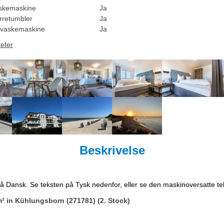
skemaskine
Ja
rretumbler
Ja
vaskemaskine
Ja
teter
Beskrivelse
på Dansk. Se teksten på Tysk nedenfor, eller se den maskinoversatte t
² in Kühlungsborn (271781) (2. Stock)