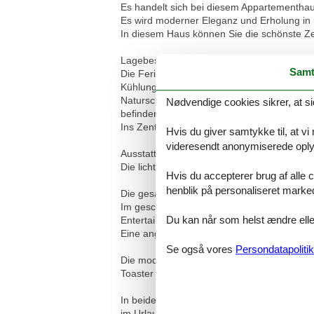
Es handelt sich bei diesem Appartementha
Es wird moderner Eleganz und Erholung in 
In diesem Haus können Sie die schönste Ze
Lagebeschreibung:
Samt
Die Ferienwohnung ist direkt am Strand s
Kühlungsborn, nur 50 Meter vom Strand ent
Naturschutzgebiet Riedensee mit einsame
Nødvendige cookies sikrer, at si
befinden sich nur wenige Minuten entfernt.
Ins Zentrum von Kühlungsborn-West ist es n
Hvis du giver samtykke til, at vi
videresendt anonymiserede oplys
Ausstattungen:
Die lichtdurchflutete 3-Raum-Wohnung ca. 7
Hvis du accepterer brug af alle c
henblik på personaliseret marke
Die gesamte Unterkunft ist hochwertig von
Im geschmackvoll eingerichteten Wohnbere
Du kan når som helst ændre eller
Entertainment sorgt nicht nur der TV, sond
Eine angenehme Wärme im gesamten Appar
Se også vores
Persondatapolitik
Die moderne Küche ist voll ausgestattet mit
Toaster und Kaffeemaschine.
In beiden exklusiv eingerichteten Schlafzi
im Urlaub verdient haben. Natürlich steht I