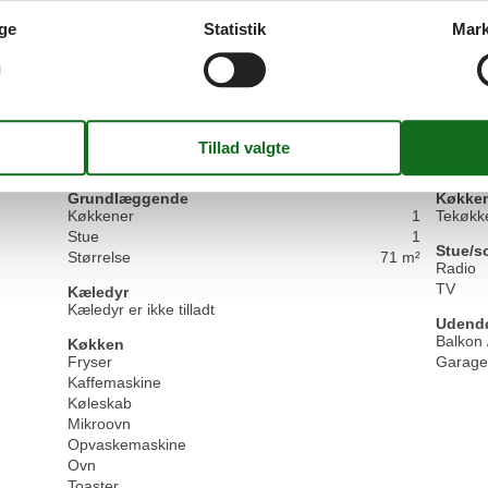
ge
Statistik
Mark
 nicht gestattet.
agt.
die Zahlungsmöglichkeiten Banküberweisung, Kreditkarte, Sofortüber
n Sie bitte Ihrer Buchungsbestätigung.
Faciliteter
Grundlæggende
Køkken
Køkkener
1
Tekøkk
Stue
1
Stue/s
Størrelse
71 m²
Radio
TV
Kæledyr
Kæledyr er ikke tilladt
Udend
Balkon 
Køkken
Fryser
Garage
Kaffemaskine
Køleskab
Mikroovn
Opvaskemaskine
Ovn
Toaster