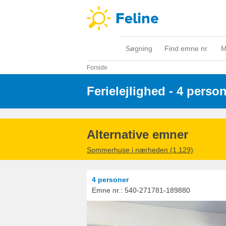
Søgning
Find emne nr.
M
Forside
Ferielejlighed - 4 perso
Alternative emner
Sommerhuse i nærheden (1.129)
4 personer
Emne nr.:
540-271781-189880