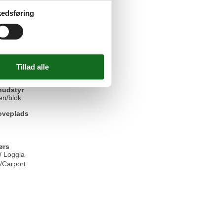
edsføring
weisung und Google/Apple Pay zur
udstyr
en/blok
oveplads
ørs
/ Loggia
/Carport