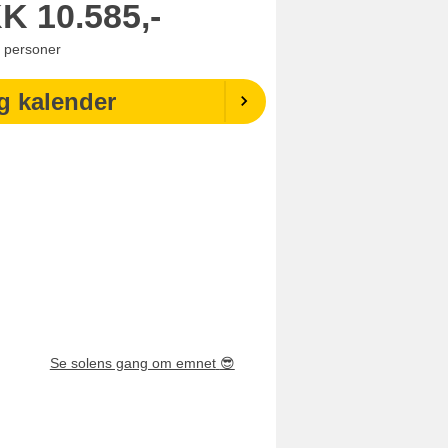
KK
10.585,-
personer
g kalender
Se solens gang om emnet
😎