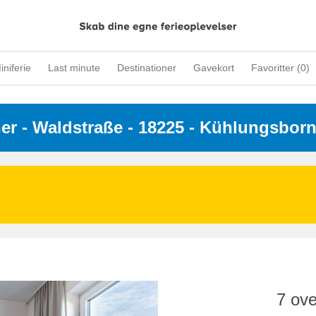
iniferie
Last minute
Destinationer
Gavekort
Favoritter (
0
)
ner
 - 
Waldstraße
 - 18225
 - Kühlungsbor
7 ove