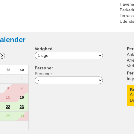
Havemø
Parkeri
Terras
Udendør
alender
Varighed
Per
Ank
Afr
Var
Personer
lø
sø
Per
Personer
Ing
1
2
8
9
B
An
15
16
De
22
23
29
30