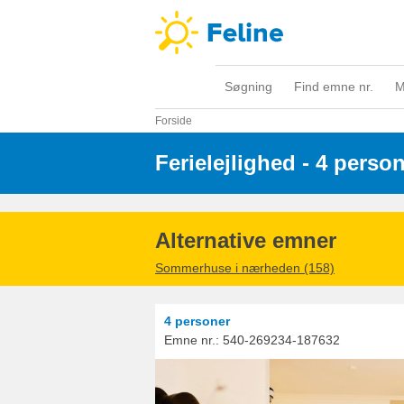
Søgning
Find emne nr.
M
Forside
Ferielejlighed - 4 perso
Alternative emner
Sommerhuse i nærheden (158)
4 personer
Emne nr.:
540-269234-187632