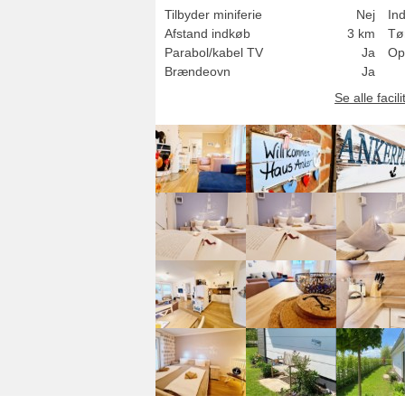
Tilbyder miniferie
Nej
In
Afstand indkøb
3 km
Tø
Parabol/kabel TV
Ja
Op
Brændeovn
Ja
Se alle facili