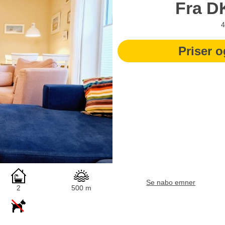
Fra
D
4
Priser o
Se nabo emner
2
500 m